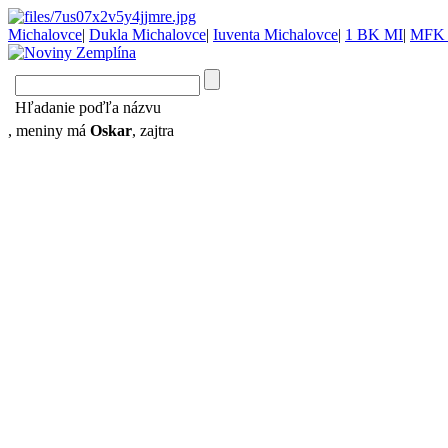
Michalovce
|
Dukla Michalovce
|
Iuventa Michalovce
|
1 BK MI
|
MFK 
Hľadanie poďľa názvu
, meniny má
Oskar
, zajtra