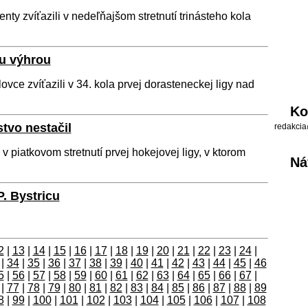
ty zvíťazili v nedeľňajšom stretnutí trinásteho kola
u výhrou
ce zvíťazili v 34. kola prvej dorasteneckej ligy nad
Ko
tvo nestačil
redakcia
v piatkovom stretnutí prvej hokejovej ligy, v ktorom
Ná
. Bystricu
2
|
13
|
14
|
15
|
16
|
17
|
18
|
19
|
20
|
21
|
22
|
23
|
24
|
|
34
|
35
|
36
|
37
|
38
|
39
|
40
|
41
|
42
|
43
|
44
|
45
|
46
5
|
56
|
57
|
58
|
59
|
60
|
61
|
62
|
63
|
64
|
65
|
66
|
67
|
|
77
|
78
|
79
|
80
|
81
|
82
|
83
|
84
|
85
|
86
|
87
|
88
|
89
8
|
99
|
100
|
101
|
102
|
103
|
104
|
105
|
106
|
107
|
108