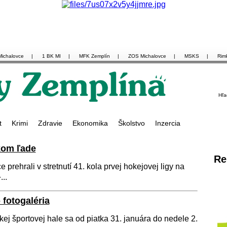
Michalovce
|
1 BK MI
|
MFK Zemplín
|
ZOS Michalovce
|
MSKS
|
Rim
Hľa
t
Krimi
Zdravie
Ekonomika
Školstvo
Inzercia
kom ľade
Re
prehrali v stretnutí 41. kola prvej hokejovej ligy na
..
 fotogaléria
j športovej hale sa od piatka 31. januára do nedele 2.