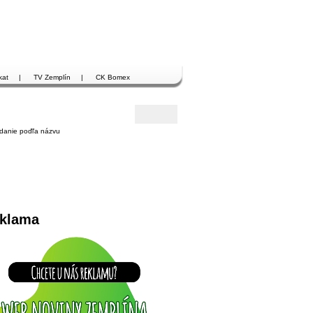
kat
|
TV Zemplín
|
CK Bomex
danie poďľa názvu
klama