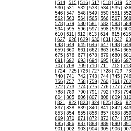
|
514
|
515
|
516
|
517
|
518
|
519
|
52
530
|
531
|
532
|
533
|
534
|
535
|
53
546
|
547
|
548
|
549
|
550
|
551
|
55
562
|
563
|
564
|
565
|
566
|
567
|
56
578
|
579
|
580
|
581
|
582
|
583
|
58
594
|
595
|
596
|
597
|
598
|
599
|
60
610
|
611
|
612
|
613
|
614
|
615
|
616
|
627
|
628
|
629
|
630
|
631
|
632
|
63
643
|
644
|
645
|
646
|
647
|
648
|
64
659
|
660
|
661
|
662
|
663
|
664
|
66
675
|
676
|
677
|
678
|
679
|
680
|
68
691
|
692
|
693
|
694
|
695
|
696
|
69
707
|
708
|
709
|
710
|
711
|
712
|
713
|
724
|
725
|
726
|
727
|
728
|
729
|
73
740
|
741
|
742
|
743
|
744
|
745
|
74
756
|
757
|
758
|
759
|
760
|
761
|
76
772
|
773
|
774
|
775
|
776
|
777
|
77
788
|
789
|
790
|
791
|
792
|
793
|
79
804
|
805
|
806
|
807
|
808
|
809
|
81
|
821
|
822
|
823
|
824
|
825
|
826
|
82
837
|
838
|
839
|
840
|
841
|
842
|
84
853
|
854
|
855
|
856
|
857
|
858
|
85
869
|
870
|
871
|
872
|
873
|
874
|
87
885
|
886
|
887
|
888
|
889
|
890
|
89
901
|
902
|
903
|
904
|
905
|
906
|
90