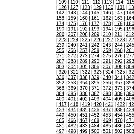
|
109
|
110
|
111
|
112
|
113
|
114
|
11
|
126
|
127
|
128
|
129
|
130
|
131
|
13
142
|
143
|
144
|
145
|
146
|
147
|
14
158
|
159
|
160
|
161
|
162
|
163
|
16
174
|
175
|
176
|
177
|
178
|
179
|
18
190
|
191
|
192
|
193
|
194
|
195
|
19
206
|
207
|
208
|
209
|
210
|
211
|
212
|
223
|
224
|
225
|
226
|
227
|
228
|
22
239
|
240
|
241
|
242
|
243
|
244
|
24
255
|
256
|
257
|
258
|
259
|
260
|
26
271
|
272
|
273
|
274
|
275
|
276
|
27
287
|
288
|
289
|
290
|
291
|
292
|
29
303
|
304
|
305
|
306
|
307
|
308
|
30
|
320
|
321
|
322
|
323
|
324
|
325
|
32
336
|
337
|
338
|
339
|
340
|
341
|
34
352
|
353
|
354
|
355
|
356
|
357
|
35
368
|
369
|
370
|
371
|
372
|
373
|
37
384
|
385
|
386
|
387
|
388
|
389
|
39
400
|
401
|
402
|
403
|
404
|
405
|
40
|
417
|
418
|
419
|
420
|
421
|
422
|
42
433
|
434
|
435
|
436
|
437
|
438
|
43
449
|
450
|
451
|
452
|
453
|
454
|
45
465
|
466
|
467
|
468
|
469
|
470
|
47
481
|
482
|
483
|
484
|
485
|
486
|
48
497
|
498
|
499
|
500
|
501
|
502
|
50