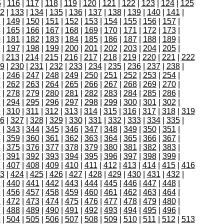
5
|
116
|
117
|
118
|
119
|
120
|
121
|
122
|
123
|
124
|
125
2
|
133
|
134
|
135
|
136
|
137
|
138
|
139
|
140
|
141
|
8
|
149
|
150
|
151
|
152
|
153
|
154
|
155
|
156
|
157
|
4
|
165
|
166
|
167
|
168
|
169
|
170
|
171
|
172
|
173
|
0
|
181
|
182
|
183
|
184
|
185
|
186
|
187
|
188
|
189
|
6
|
197
|
198
|
199
|
200
|
201
|
202
|
203
|
204
|
205
|
|
213
|
214
|
215
|
216
|
217
|
218
|
219
|
220
|
221
|
222
9
|
230
|
231
|
232
|
233
|
234
|
235
|
236
|
237
|
238
|
5
|
246
|
247
|
248
|
249
|
250
|
251
|
252
|
253
|
254
|
1
|
262
|
263
|
264
|
265
|
266
|
267
|
268
|
269
|
270
|
7
|
278
|
279
|
280
|
281
|
282
|
283
|
284
|
285
|
286
|
3
|
294
|
295
|
296
|
297
|
298
|
299
|
300
|
301
|
302
|
9
|
310
|
311
|
312
|
313
|
314
|
315
|
316
|
317
|
318
|
319
6
|
327
|
328
|
329
|
330
|
331
|
332
|
333
|
334
|
335
|
2
|
343
|
344
|
345
|
346
|
347
|
348
|
349
|
350
|
351
|
8
|
359
|
360
|
361
|
362
|
363
|
364
|
365
|
366
|
367
|
4
|
375
|
376
|
377
|
378
|
379
|
380
|
381
|
382
|
383
|
0
|
391
|
392
|
393
|
394
|
395
|
396
|
397
|
398
|
399
|
6
|
407
|
408
|
409
|
410
|
411
|
412
|
413
|
414
|
415
|
416
3
|
424
|
425
|
426
|
427
|
428
|
429
|
430
|
431
|
432
|
9
|
440
|
441
|
442
|
443
|
444
|
445
|
446
|
447
|
448
|
5
|
456
|
457
|
458
|
459
|
460
|
461
|
462
|
463
|
464
|
1
|
472
|
473
|
474
|
475
|
476
|
477
|
478
|
479
|
480
|
7
|
488
|
489
|
490
|
491
|
492
|
493
|
494
|
495
|
496
|
3
|
504
|
505
|
506
|
507
|
508
|
509
|
510
|
511
|
512
|
513