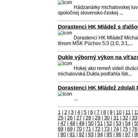
Hádzanárky michalovskej Iuven
spoločnej slovensko-českej ...
Dorastenci HK Mládež s ďalšo
Dorastenci HK Mládež Michalov
tímom MŠK Púchov 5:3 (1:0, 3:1,...
Dukle výborný výkon na víťazs
Hokej ako remeň videli diváci 
michalovská Dukla podľahla lídr...
Dorastenci HK Mládež zdolali P
...
1
|
2
|
3
|
4
|
5
|
6
|
7
|
8
|
9
|
10
|
11
|
1
25
|
26
|
27
|
28
|
29
|
30
|
31
|
32
|
33
|
47
|
48
|
49
|
50
|
51
|
52
|
53
|
54
|
5
68
|
69
|
70
|
71
|
72
|
73
|
74
|
75
|
76
|
90
|
91
|
92
|
93
|
94
|
95
|
96
|
97
|
9