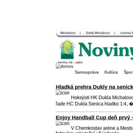
Michalovce
|
Dukla Michalovce
|
Iuventa 
, meniny má
, zajtra
Samospráva
Kultúra
Špor
Hladká prehra Dukly na senic
Hokejisti HK Dukla Michalovce 
ľade HC Dukla Senica hladko 1:4, �.
Enjoy Handball Cup deň prvý -
V Chemkostav aréne a Mestske