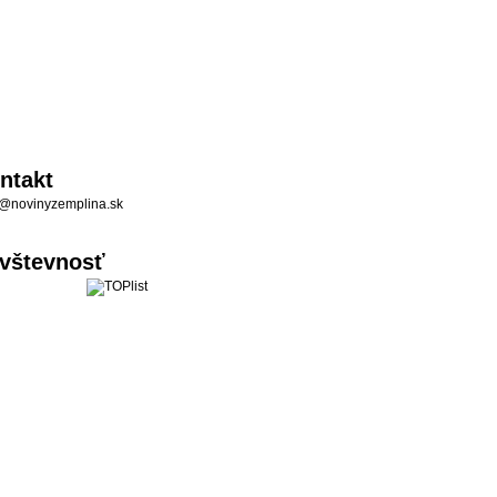
ntakt
@novinyzemplina.sk
vštevnosť