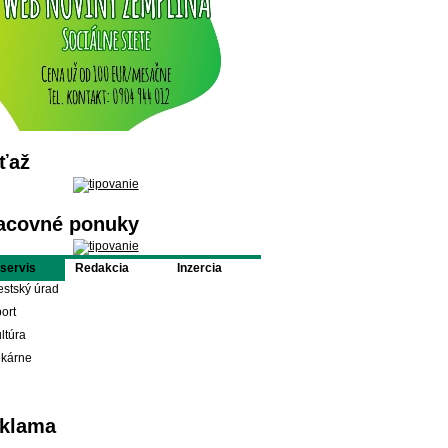
ťaž
acovné ponuky
oservis
Redakcia
Inzercia
stský úrad
ort
ltúra
ekárne
klama