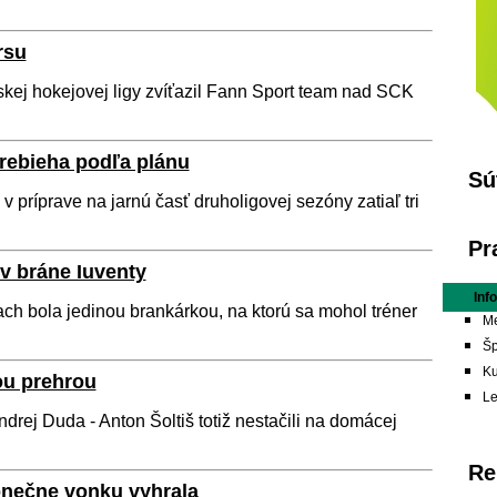
rsu
kej hokejovej ligy zvíťazil Fann Sport team nad SCK
prebieha podľa plánu
Sú
 v príprave na jarnú časť druholigovej sezóny zatiaľ tri
Pr
v bráne Iuventy
Inf
ch bola jedinou brankárkou, na ktorú sa mohol tréner
Me
Šp
Ku
ou prehrou
L
ndrej Duda - Anton Šoltiš totiž nestačili na domácej
Re
onečne vonku vyhrala