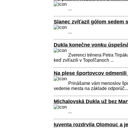
...
Slanec zvíťazil gólom sedem
...
Dukla konečne vonku úspešn
Zverenci trénera Petra Tirpák
keď zvíťazili v Topoľčanoch ...
Na plese športovcov odmenili 
Prinášame vám menoslov šport
vedenie mesta na základe odporúč...
Michalovská Dukla už bez Mar
...
Iuventa rozdrvila Olomouc a j