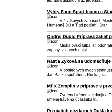
februára uskutoční už jedenás...
Výhry Fann Sport teamu a Sta
V štvrtkových zápasoch Mests
Humenné 8:3 a Tigri podľahli Star...
Ondrej Duda: Príprava zatiaľ 
Michalovskí futbalisti odohrali
zápasy, v ktorých najsk...
Nasťa Zyková sa udomácňuje 
V posledných dvoch stretnutia
Ján Packa spoľahnúť. Ruská ju...
MFK Zemplín v príprave s prv
Zverenci trénerskej dvojica O
umelej tráve na účastníka tr...
Po piatich nezdaroch Dukla k