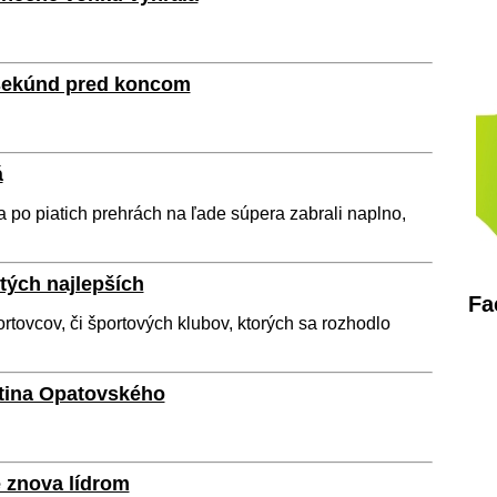
 sekúnd pred koncom
á
a po piatich prehrách na ľade súpera zabrali naplno,
tých najlepších
Fa
ovcov, či športových klubov, ktorých sa rozhodlo
tina Opatovského
e znova lídrom