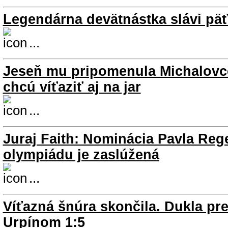
Legendárna devätnástka slávi pä
...
Jeseň mu pripomenula Michalovc
chcú víťaziť aj na jar
...
Juraj Faith: Nominácia Pavla Re
olympiádu je zaslúžená
...
Víťazná šnúra skončila. Dukla pr
Urpínom 1:5