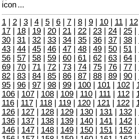
...
1
|
2
|
3
|
4
|
5
|
6
|
7
|
8
|
9
|
10
|
11
|
12
17
|
18
|
19
|
20
|
21
|
22
|
23
|
24
|
25
|
30
|
31
|
32
|
33
|
34
|
35
|
36
|
37
|
38
|
43
|
44
|
45
|
46
|
47
|
48
|
49
|
50
|
51
|
56
|
57
|
58
|
59
|
60
|
61
|
62
|
63
|
64
|
69
|
70
|
71
|
72
|
73
|
74
|
75
|
76
|
77
|
82
|
83
|
84
|
85
|
86
|
87
|
88
|
89
|
90
|
95
|
96
|
97
|
98
|
99
|
100
|
101
|
102
|
106
|
107
|
108
|
109
|
110
|
111
|
112
|
116
|
117
|
118
|
119
|
120
|
121
|
122
|
126
|
127
|
128
|
129
|
130
|
131
|
132
|
136
|
137
|
138
|
139
|
140
|
141
|
142
|
146
|
147
|
148
|
149
|
150
|
151
|
152
|
156
|
157
|
158
|
159
|
160
|
161
|
162
|