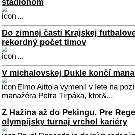
štadiónom
...
Do zimnej časti Krajskej futbalove
rekordný počet tímov
...
V michalovskej Dukle končí manaž
Elmo Aittola vymenil v lete na poz
manažéra Petra Tirpáka, ktor&...
Z Hažína až do Pekingu. Pre Reg
olympíjsky turnaj vrchol kariéry