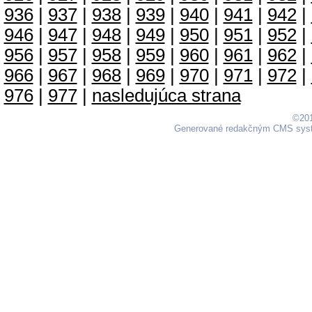
936
|
937
|
938
|
939
|
940
|
941
|
942
|
946
|
947
|
948
|
949
|
950
|
951
|
952
|
956
|
957
|
958
|
959
|
960
|
961
|
962
|
966
|
967
|
968
|
969
|
970
|
971
|
972
|
976
|
977
|
nasledujúca strana
©201
Generované redakčným CMS sy