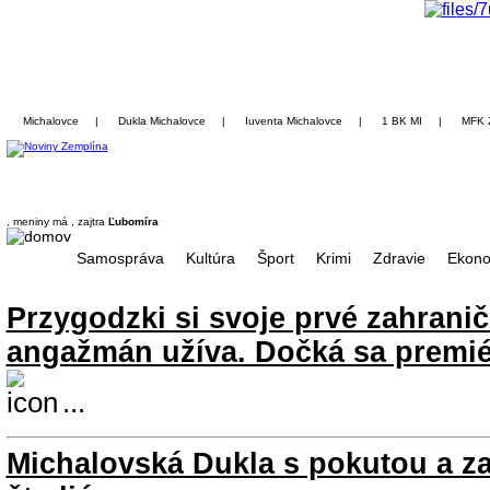
Michalovce
|
Dukla Michalovce
|
Iuventa Michalovce
|
1 BK MI
|
MFK 
, meniny má
, zajtra
Ľubomíra
Samospráva
Kultúra
Šport
Krimi
Zdravie
Ekono
Przygodzki si svoje prvé zahran
angažmán užíva. Dočká sa premié
...
Michalovská Dukla s pokutou a z