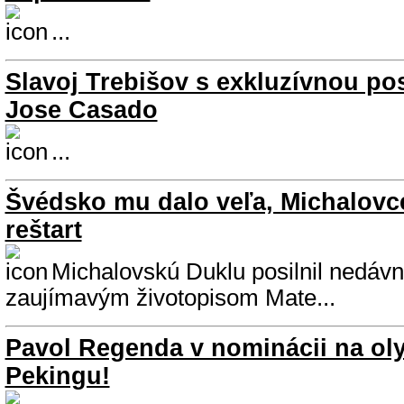
...
Slavoj Trebišov s exkluzívnou po
Jose Casado
...
Švédsko mu dalo veľa, Michalovc
reštart
Michalovskú Duklu posilnil nedávn
zaujímavým životopisom Mate...
Pavol Regenda v nominácii na ol
Pekingu!