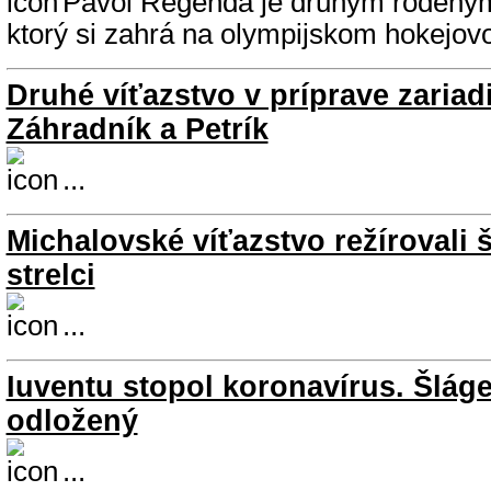
Pavol Regenda je druhým rodený
ktorý si zahrá na olympijskom hokejovo
Druhé víťazstvo v príprave zariadi
Záhradník a Petrík
...
Michalovské víťazstvo režírovali 
strelci
...
Iuventu stopol koronavírus. Šlág
odložený
...