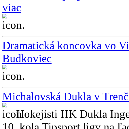
viac
...
Dramatická koncovka vo Vi
Budkoviec
...
Michalovská Dukla v Trenčí
Hokejisti HK Dukla Inge
10. kola Tipsport ligy na ľa