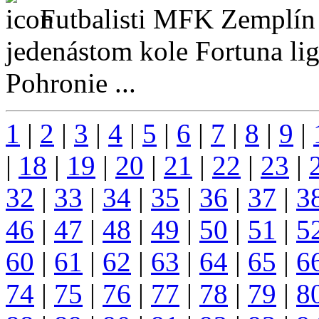
Futbalisti MFK Zemplín
jedenástom kole Fortuna li
Pohronie ...
1
|
2
|
3
|
4
|
5
|
6
|
7
|
8
|
9
|
|
18
|
19
|
20
|
21
|
22
|
23
|
32
|
33
|
34
|
35
|
36
|
37
|
3
46
|
47
|
48
|
49
|
50
|
51
|
5
60
|
61
|
62
|
63
|
64
|
65
|
6
74
|
75
|
76
|
77
|
78
|
79
|
8