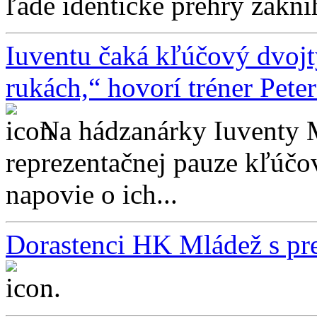
ľade identické prehry zakni
Iuventu čaká kľúčový dvoj
rukách,“ hovorí tréner Pete
Na hádzanárky Iuventy 
reprezentačnej pauze kľúčo
napovie o ich...
Dorastenci HK Mládež s pre
...