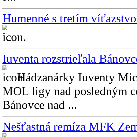
Humenné s tretím víťazstvo
...
Iuventa rozstrieľala Bánovce
Hádzanárky Iuventy Mich
MOL ligy nad posledným c
Bánovce nad ...
Nešťastná remíza MFK Zemp