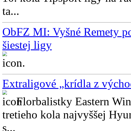
ta...
ObFZ MI: Vyšné Remety po
šiestej ligy
...
Extraligové „krídla z výcho
Florbalistky Eastern Win
tretieho kola najvyššej Hy
s...