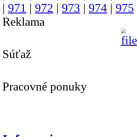
|
971
|
972
|
973
|
974
|
975
Reklama
Súťaž
Pracovné ponuky