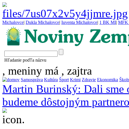
Michalovce
|
Dukla Michalovce
|
Iuventa Michalovce
|
1 BK MI
|
MFK 
Hľadanie poďľa názvu
, meniny má
, zajtra
Samospráva
Kultúra
Šport
Krimi
Zdravie
Ekonomika
Škol
Martin Burinský: Dali sme o
budeme dôstojným partner
...