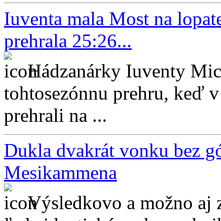
Iuventa mala Most na lopat
prehrala 25:26...
Hádzanárky Iuventy Mich
tohtosezónnu prehru, keď v
prehrali na ...
Dukla dvakrát vonku bez gól
Mesikammena
Výsledkovo a možno aj z 