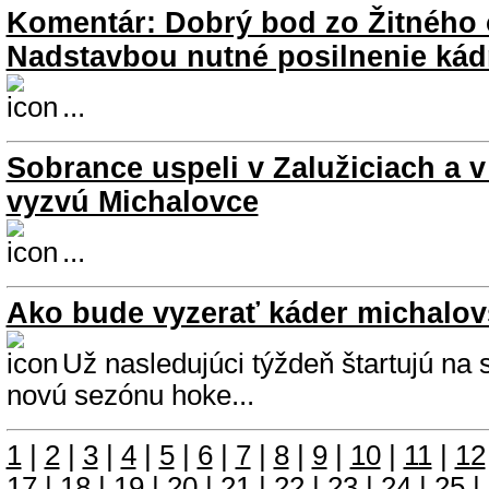
Komentár: Dobrý bod zo Žitného 
Nadstavbou nutné posilnenie kád
...
Sobrance uspeli v Zalužiciach a 
vyzvú Michalovce
...
Ako bude vyzerať káder michalov
Už nasledujúci týždeň štartujú na 
novú sezónu hoke...
1
|
2
|
3
|
4
|
5
|
6
|
7
|
8
|
9
|
10
|
11
|
12
17
|
18
|
19
|
20
|
21
|
22
|
23
|
24
|
25
|