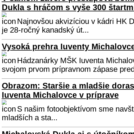
Dukla s hráčom s vyše 300 štartm
Najnovšou akvizíciou v kádri HK 
je 28-ročný kanadský út...
Vysoká prehra Iuventy Michalovc
Hádzanárky MŠK Iuventa Michalov
svojom prvom prípravnom zápase pred 
Obrazom: Staršie a mladšie dora
Iuventa Michalovce v príprave
S našim fotoobjektívom sme navštív
mladších a sta...