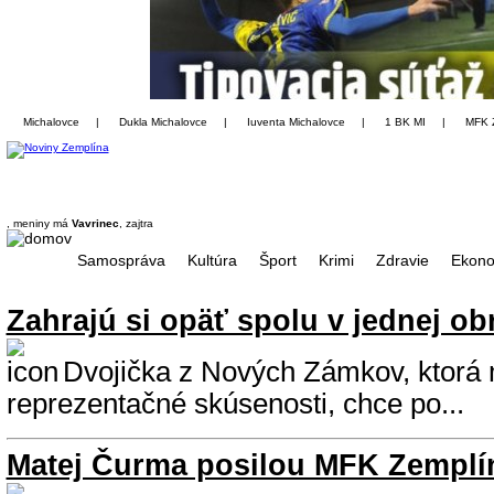
Michalovce
|
Dukla Michalovce
|
Iuventa Michalovce
|
1 BK MI
|
MFK 
, meniny má
Vavrinec
, zajtra
Samospráva
Kultúra
Šport
Krimi
Zdravie
Ekono
Zahrajú si opäť spolu v jednej o
Dvojička z Nových Zámkov, ktorá 
reprezentačné skúsenosti, chce po...
Matej Čurma posilou MFK Zemplí