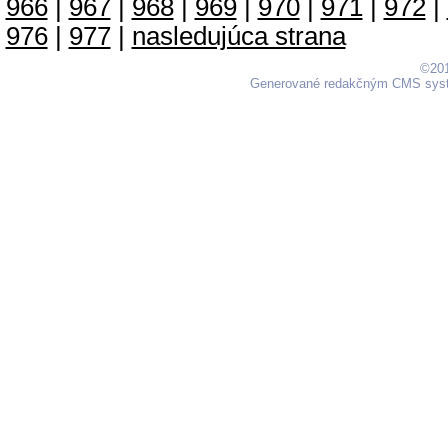
966
|
967
|
968
|
969
|
970
|
971
|
972
|
976
|
977
|
nasledujúca strana
©201
Generované redakčným CMS sy