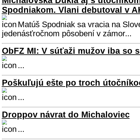
Michalovská Dukla aj s útočník
Spodniakom. Vlani debutoval v 
Matúš Spodniak sa vracia na Slov
jedenásťročnom pôsobení v zámor...
ObFZ MI: V súťaži mužov iba so 
...
Poškuľujú ešte po troch útočníko
...
Droppov návrat do Michaloviec
...