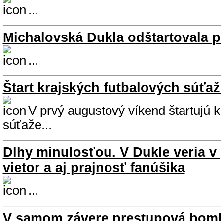
...
Michalovská Dukla odštartovala p
...
Štart krajských futbalových súťaž
V prvý augustový víkend štartujú k
súťaže...
Dlhy minulosťou. V Dukle veria v
vietor a aj prajnosť fanúšika
...
V samom závere prestupová bomb