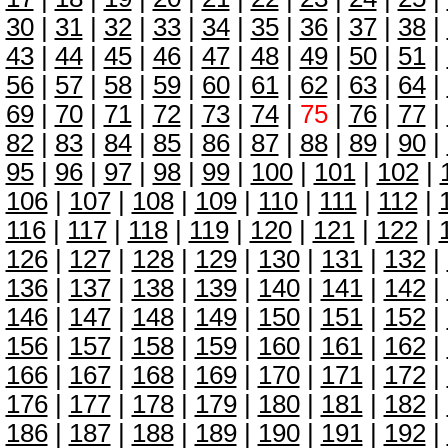
30
|
31
|
32
|
33
|
34
|
35
|
36
|
37
|
38
|
43
|
44
|
45
|
46
|
47
|
48
|
49
|
50
|
51
|
56
|
57
|
58
|
59
|
60
|
61
|
62
|
63
|
64
|
69
|
70
|
71
|
72
|
73
|
74
|
75
|
76
|
77
|
82
|
83
|
84
|
85
|
86
|
87
|
88
|
89
|
90
|
95
|
96
|
97
|
98
|
99
|
100
|
101
|
102
|
106
|
107
|
108
|
109
|
110
|
111
|
112
|
116
|
117
|
118
|
119
|
120
|
121
|
122
|
126
|
127
|
128
|
129
|
130
|
131
|
132
|
136
|
137
|
138
|
139
|
140
|
141
|
142
|
146
|
147
|
148
|
149
|
150
|
151
|
152
|
156
|
157
|
158
|
159
|
160
|
161
|
162
|
166
|
167
|
168
|
169
|
170
|
171
|
172
|
176
|
177
|
178
|
179
|
180
|
181
|
182
|
186
|
187
|
188
|
189
|
190
|
191
|
192
|