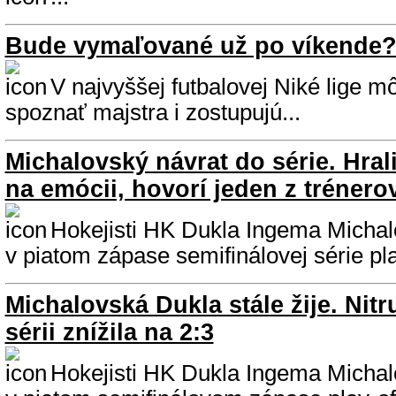
Bude vymaľované už po víkende
V najvyššej futbalovej Niké lige 
spoznať majstra i zostupujú...
Michalovský návrat do série. Hral
na emócii, hovorí jeden z trénero
Hokejisti HK Dukla Ingema Michal
v piatom zápase semifinálovej série play
Michalovská Dukla stále žije. Nitru
sérii znížila na 2:3
Hokejisti HK Dukla Ingema Michalo