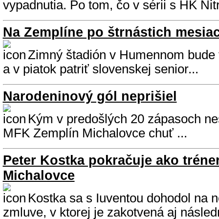
vypadnutia. Po tom, čo v sérii s HK Nitr
Na Zemplíne po štrnástich mesia
Zimný štadión v Humennom bude v
a v piatok patriť slovenskej senior...
Narodeninový gól neprišiel
Kým v predošlých 20 zápasoch nesp
MFK Zemplín Michalovce chuť ...
Peter Kostka pokračuje ako tréne
Michalovce
Kostka sa s Iuventou dohodol na n
zmluve, v ktorej je zakotvená aj násled