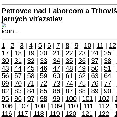
Petrovce nad Laborcom a Trhoviš
jarných víťazstiev
...
1
|
2
|
3
|
4
|
5
|
6
|
7
|
8
|
9
|
10
|
11
|
12
17
|
18
|
19
|
20
|
21
|
22
|
23
|
24
|
25
|
30
|
31
|
32
|
33
|
34
|
35
|
36
|
37
|
38
|
43
|
44
|
45
|
46
|
47
|
48
|
49
|
50
|
51
|
56
|
57
|
58
|
59
|
60
|
61
|
62
|
63
|
64
|
69
|
70
|
71
|
72
|
73
|
74
|
75
|
76
|
77
|
82
|
83
|
84
|
85
|
86
|
87
|
88
|
89
|
90
|
95
|
96
|
97
|
98
|
99
|
100
|
101
|
102
|
106
|
107
|
108
|
109
|
110
|
111
|
112
|
116
|
117
|
118
|
119
|
120
|
121
|
122
|