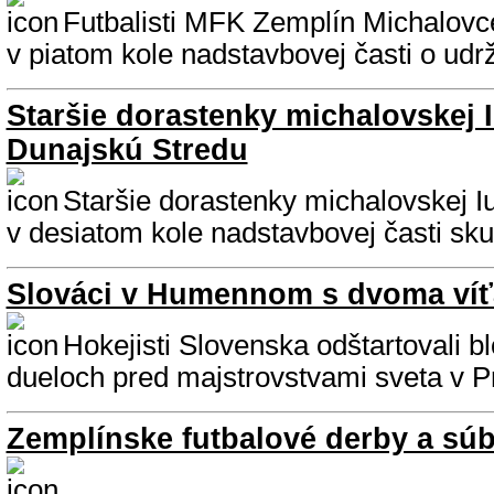
Futbalisti MFK Zemplín Michalovce
v piatom kole nadstavbovej časti o udrž
Staršie dorastenky michalovskej I
Dunajskú Stredu
Staršie dorastenky michalovskej Iu
v desiatom kole nadstavbovej časti skup
Slováci v Humennom s dvoma víť
Hokejisti Slovenska odštartovali b
dueloch pred majstrovstvami sveta v P
Zemplínske futbalové derby a súbo
...