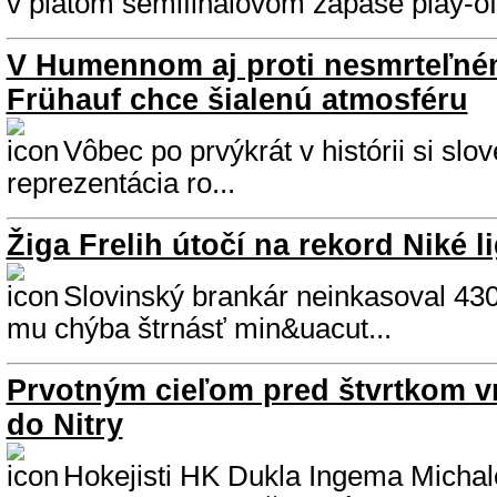
v piatom semifinálovom zápase play-off
V Humennom aj proti nesmrteľném
Frühauf chce šialenú atmosféru
Vôbec po prvýkrát v histórii si sl
reprezentácia ro...
Žiga Frelih útočí na rekord Niké l
Slovinský brankár neinkasoval 430
mu chýba štrnásť min&uacut...
Prvotným cieľom pred štvrtkom vr
do Nitry
Hokejisti HK Dukla Ingema Michal