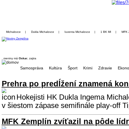
Michalovce
|
Dukla Michalovce
|
Iuventa Michalovce
|
1 BK MI
|
MFK 
, meniny má
Oskar
, zajtra
Samospráva
Kultúra
Šport
Krimi
Zdravie
Ekono
Prehra po predĺžení znamená kon
Hokejisti HK Dukla Ingema Michal
v šiestom zápase semifinále play-off Ti
MFK Zemplín zvíťazil na pôde líd