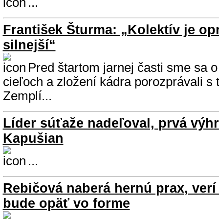
...
František Šturma: „Kolektív je opr
silnejší“
Pred štartom jarnej časti sme sa o
cieľoch a zložení kádra porozprávali 
Zemplí...
Líder súťaže nadeľoval, prvá výh
Kapušian
...
Rebičová naberá hernú prax, verí
bude opäť vo forme