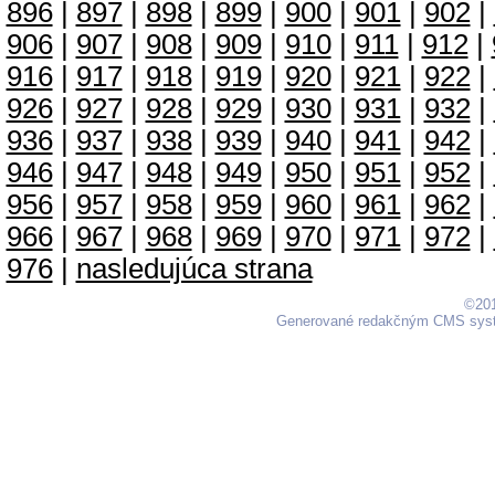
896
|
897
|
898
|
899
|
900
|
901
|
902
|
906
|
907
|
908
|
909
|
910
|
911
|
912
|
916
|
917
|
918
|
919
|
920
|
921
|
922
|
926
|
927
|
928
|
929
|
930
|
931
|
932
|
936
|
937
|
938
|
939
|
940
|
941
|
942
|
946
|
947
|
948
|
949
|
950
|
951
|
952
|
956
|
957
|
958
|
959
|
960
|
961
|
962
|
966
|
967
|
968
|
969
|
970
|
971
|
972
|
976
|
nasledujúca strana
©201
Generované redakčným CMS sy