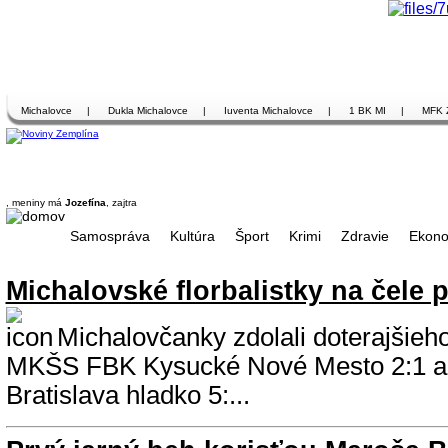
Michalovce
|
Dukla Michalovce
|
Iuventa Michalovce
|
1 BK MI
|
MFK 
, meniny má
Jozefína
, zajtra
Samospráva
Kultúra
Šport
Krimi
Zdravie
Ekono
Michalovské florbalistky na čele p
Michalovčanky zdolali doterajšieho
MKŠS FBK Kysucké Nové Mesto 2:1 a
Bratislava hladko 5:...