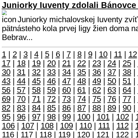
Juniorky Iuventy zdolali Bánovc
Juniorky michalovskej Iuventy zvíťaz
pätnásteho kola prvej ligy žien doma 
Bebrav...
1
|
2
|
3
|
4
|
5
|
6
|
7
|
8
|
9
|
10
|
11
|
12
17
|
18
|
19
|
20
|
21
|
22
|
23
|
24
|
25
|
30
|
31
|
32
|
33
|
34
|
35
|
36
|
37
|
38
|
43
|
44
|
45
|
46
|
47
|
48
|
49
|
50
|
51
|
56
|
57
|
58
|
59
|
60
|
61
|
62
|
63
|
64
|
69
|
70
|
71
|
72
|
73
|
74
|
75
|
76
|
77
|
82
|
83
|
84
|
85
|
86
|
87
|
88
|
89
|
90
|
95
|
96
|
97
|
98
|
99
|
100
|
101
|
102
|
106
|
107
|
108
|
109
|
110
|
111
|
112
|
116
|
117
|
118
|
119
|
120
|
121
|
122
|