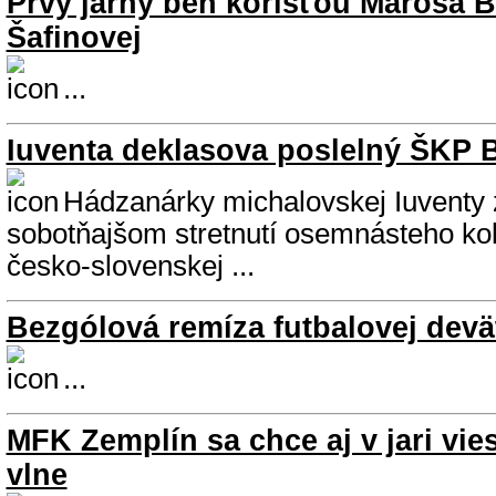
Prvý jarný beh korisťou Maroša 
Šafinovej
...
Iuventa deklasova poslelný ŠKP B
Hádzanárky michalovskej Iuventy z
sobotňajšom stretnutí osemnásteho kol
česko-slovenskej ...
Bezgólová remíza futbalovej devä
...
MFK Zemplín sa chce aj v jari vie
vlne