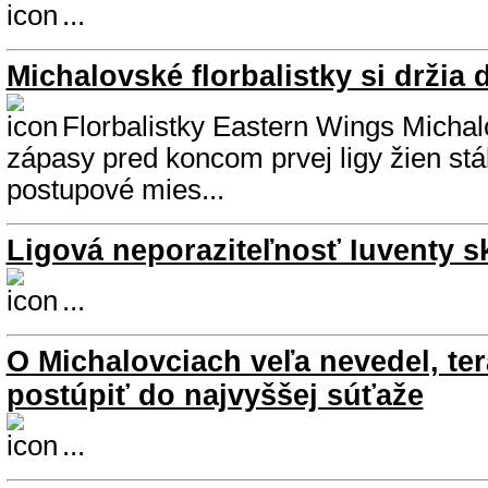
...
Michalovské florbalistky si držia
Florbalistky Eastern Wings Michalo
zápasy pred koncom prvej ligy žien stá
postupové mies...
Ligová neporaziteľnosť Iuventy s
...
O Michalovciach veľa nevedel, ter
postúpiť do najvyššej súťaže
...