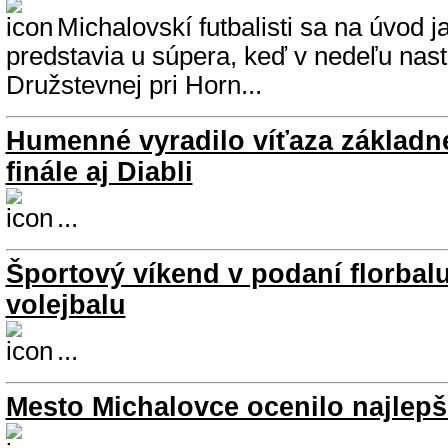
Michalovskí futbalisti sa na úvod ja
predstavia u súpera, keď v nedeľu nast
Družstevnej pri Horn...
Humenné vyradilo víťaza základne
finále aj Diabli
...
Športový víkend v podaní florbalu
volejbalu
...
Mesto Michalovce ocenilo najlep