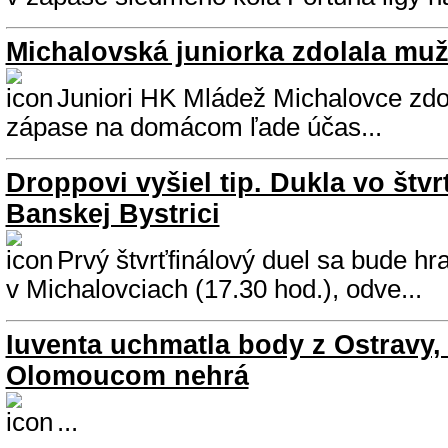
Michalovská juniorka zdolala mu
Juniori HK Mládež Michalovce zdo
zápase na domácom ľade účas...
Droppovi vyšiel tip. Dukla vo štvrť
Banskej Bystrici
Prvý štvrťfinálový duel sa bude hra
v Michalovciach (17.30 hod.), odve...
Iuventa uchmatla body z Ostravy,
Olomoucom nehrá
...