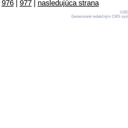
976
|
977
|
nasledujúca strana
©201
Generované redakčným CMS sy