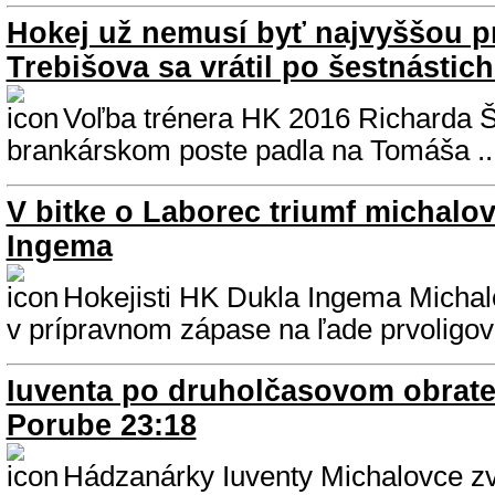
Hokej už nemusí byť najvyššou pr
Trebišova sa vrátil po šestnástic
Voľba trénera HK 2016 Richarda 
brankárskom poste padla na Tomáša ..
V bitke o Laborec triumf michalo
Ingema
Hokejisti HK Dukla Ingema Michal
v prípravnom zápase na ľade prvoligo
Iuventa po druholčasovom obrate 
Porube 23:18
Hádzanárky Iuventy Michalovce zví