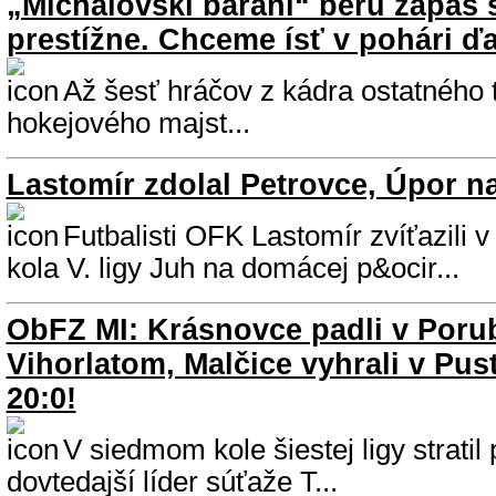
„Michalovskí barani“ berú zápas 
prestížne. Chceme ísť v pohári ďa
Až šesť hráčov z kádra ostatného
hokejového majst...
Lastomír zdolal Petrovce, Úpor na
Futbalisti OFK Lastomír zvíťazili
kola V. ligy Juh na domácej p&ocir...
ObFZ MI: Krásnovce padli v Poru
Vihorlatom, Malčice vyhrali v P
20:0!
V siedmom kole šiestej ligy stratil
dovtedajší líder súťaže T...