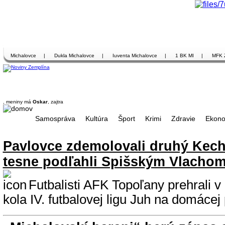
Michalovce
|
Dukla Michalovce
|
Iuventa Michalovce
|
1 BK MI
|
MFK 
, meniny má
Oskar
, zajtra
Samospráva
Kultúra
Šport
Krimi
Zdravie
Ekono
Pavlovce zdemolovali druhý Kech
tesne podľahli Spišským Vlacho
Futbalisti AFK Topoľany prehrali 
kola IV. futbalovej ligu Juh na domácej 