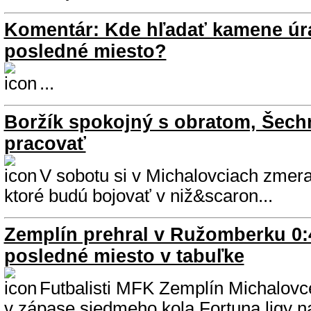
Komentár: Kde hľadať kamene úr
posledné miesto?
...
Boržík spokojný s obratom, Šec
pracovať
V sobotu si v Michalovciach zmeral
ktoré budú bojovať v niž&scaron...
Zemplín prehral v Ružomberku 0:
posledné miesto v tabuľke
Futbalisti MFK Zemplín Michalovce
v zápase siedmeho kola Fortuna ligy 