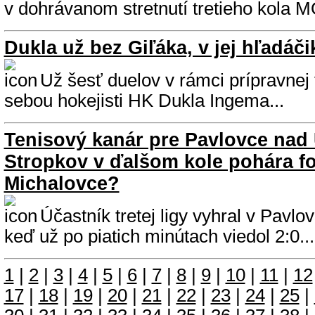
v dohrávanom stretnutí tretieho kola M
Dukla už bez Giľáka, v jej hľadáč
Už šesť duelov v rámci prípravnej
sebou hokejisti HK Dukla Ingema...
Tenisový kanár pre Pavlovce nad
Stropkov v ďalšom kole pohára fo
Michalovce?
Účastník tretej ligy vyhral v Pavlo
keď už po piatich minútach viedol 2:0...
1
|
2
|
3
|
4
|
5
|
6
|
7
|
8
|
9
|
10
|
11
|
12
17
|
18
|
19
|
20
|
21
|
22
|
23
|
24
|
25
|