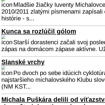
Mladšie žiačky Iuventy Michalovc
2010/2011 zlatými písmenami zapísali 
histórie - s...
Kunca sa rozlúčil gólom
Starší dorastenci začali svoj posl
zápas na domácom zápase aktívne. Už v
Slanské vrchy
Po dvoch po sebe idúcich cyklotúr
najstaršieho michalovského Klubu slov
(NM KST...
Michala Puškára delili od víťazst