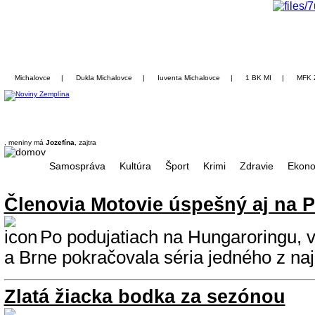
Michalovce
|
Dukla Michalovce
|
Iuventa Michalovce
|
1 BK MI
|
MFK 
, meniny má
Jozefína
, zajtra
Samospráva
Kultúra
Šport
Krimi
Zdravie
Ekono
Členovia Motovie úspešný aj na 
Po podujatiach na Hungaroringu, 
a Brne pokračovala séria jedného z najp
Zlatá žiacka bodka za sezónou