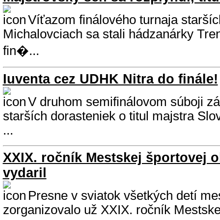
Víťazom finálového turnaja staršíc
Michalovciach sa stali hádzanárky Tren
fin�...
Iuventa cez UDHK Nitra do finále!
V druhom semifinálovom súboji zá
starších dorasteniek o titul majstra Sl
...
XXIX. ročník Mestskej športovej 
vydaril
Presne v sviatok všetkých detí me
zorganizovalo už XXIX. ročník Mestske