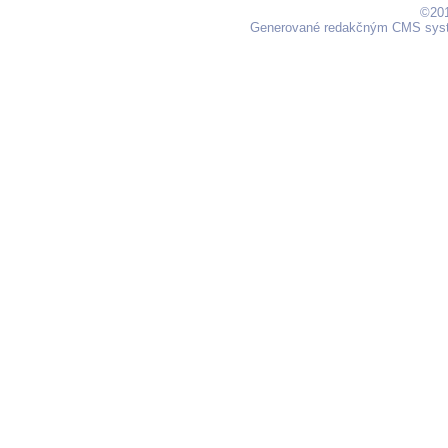
©201
Generované redakčným CMS sy