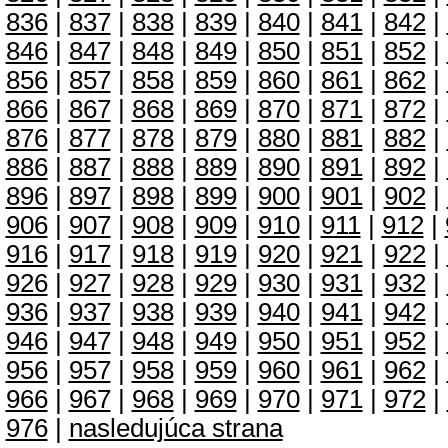
836
|
837
|
838
|
839
|
840
|
841
|
842
|
846
|
847
|
848
|
849
|
850
|
851
|
852
|
856
|
857
|
858
|
859
|
860
|
861
|
862
|
866
|
867
|
868
|
869
|
870
|
871
|
872
|
876
|
877
|
878
|
879
|
880
|
881
|
882
|
886
|
887
|
888
|
889
|
890
|
891
|
892
|
896
|
897
|
898
|
899
|
900
|
901
|
902
|
906
|
907
|
908
|
909
|
910
|
911
|
912
|
916
|
917
|
918
|
919
|
920
|
921
|
922
|
926
|
927
|
928
|
929
|
930
|
931
|
932
|
936
|
937
|
938
|
939
|
940
|
941
|
942
|
946
|
947
|
948
|
949
|
950
|
951
|
952
|
956
|
957
|
958
|
959
|
960
|
961
|
962
|
966
|
967
|
968
|
969
|
970
|
971
|
972
|
976
|
nasledujúca strana