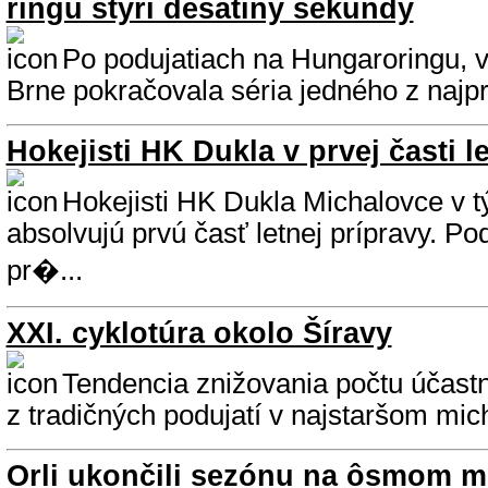
ringu štyri desatiny sekundy
Po podujatiach na Hungaroringu, 
Brne pokračovala séria jedného z najpre
Hokejisti HK Dukla v prvej časti l
Hokejisti HK Dukla Michalovce v t
absolvujú prvú časť letnej prípravy. Po
pr�...
XXI. cyklotúra okolo Šíravy
Tendencia znižovania počtu účastn
z tradičných podujatí v najstaršom mic
Orli ukončili sezónu na ôsmom m