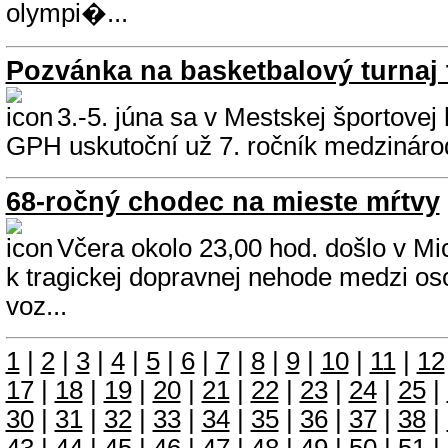
olympi�...
Pozvánka na basketbalový turnaj 
3.-5. júna sa v Mestskej športovej 
GPH uskutoční už 7. ročník medzinárod
68-ročný chodec na mieste mŕtvy
Včera okolo 23,00 hod. došlo v Mi
k tragickej dopravnej nehode medzi 
voz...
1
|
2
|
3
|
4
|
5
|
6
|
7
|
8
|
9
|
10
|
11
|
12
17
|
18
|
19
|
20
|
21
|
22
|
23
|
24
|
25
|
30
|
31
|
32
|
33
|
34
|
35
|
36
|
37
|
38
|