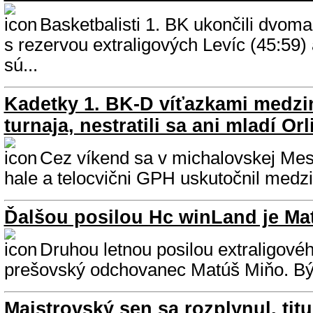
Basketbalisti 1. BK ukončili dvom
s rezervou extraligových Levíc (45:59)
sú...
Kadetky 1. BK-D víťazkami medz
turnaja, nestratili sa ani mladí Orl
Cez víkend sa v michalovskej Mest
hale a telocvični GPH uskutočnil medzi
Ďalšou posilou Hc winLand je Ma
Druhou letnou posilou extraligovéh
prešovský odchovanec Matúš Miňo. Býva
Majstrovský sen sa rozplynul, tit