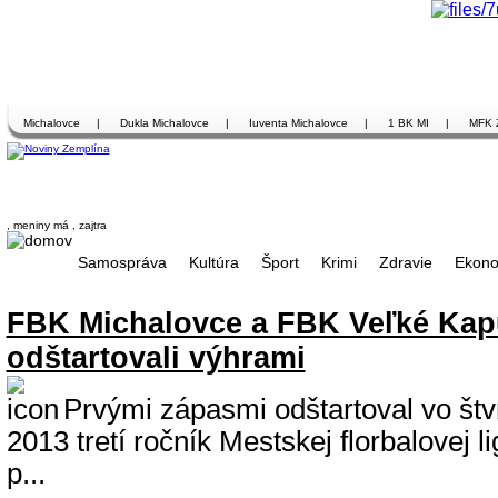
Michalovce
|
Dukla Michalovce
|
Iuventa Michalovce
|
1 BK MI
|
MFK 
, meniny má
, zajtra
Samospráva
Kultúra
Šport
Krimi
Zdravie
Ekono
FBK Michalovce a FBK Veľké Ka
odštartovali výhrami
Prvými zápasmi odštartoval vo štv
2013 tretí ročník Mestskej florbalovej l
p...