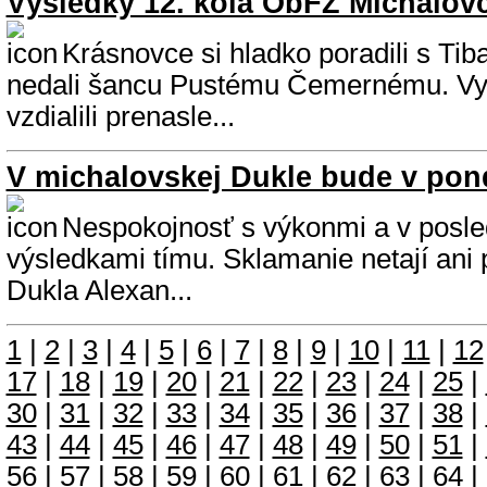
Výsledky 12. kola ObFZ Michalov
Krásnovce si hladko poradili s Ti
nedali šancu Pustému Čemernému. Vy
vzdialili prenasle...
V michalovskej Dukle bude v pon
Nespokojnosť s výkonmi a v posle
výsledkami tímu. Sklamanie netají ani
Dukla Alexan...
1
|
2
|
3
|
4
|
5
|
6
|
7
|
8
|
9
|
10
|
11
|
12
17
|
18
|
19
|
20
|
21
|
22
|
23
|
24
|
25
|
30
|
31
|
32
|
33
|
34
|
35
|
36
|
37
|
38
|
43
|
44
|
45
|
46
|
47
|
48
|
49
|
50
|
51
|
56
|
57
|
58
|
59
|
60
|
61
|
62
|
63
|
64
|