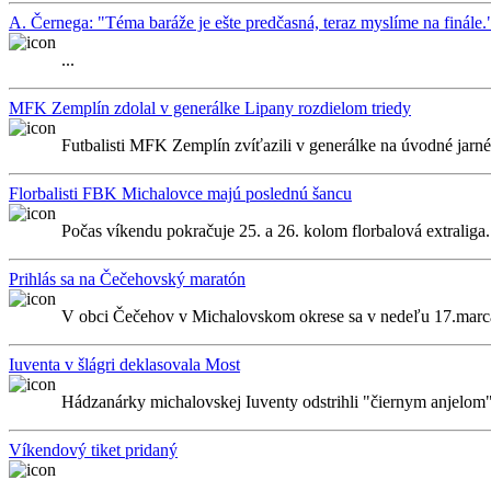
A. Černega: "Téma baráže je ešte predčasná, teraz myslíme na finále.
...
MFK Zemplín zdolal v generálke Lipany rozdielom triedy
Futbalisti MFK Zemplín zvíťazili v generálke na úvodné jarné k
Florbalisti FBK Michalovce majú poslednú šancu
Počas víkendu pokračuje 25. a 26. kolom florbalová extraliga
Prihlás sa na Čečehovský maratón
V obci Čečehov v Michalovskom okrese sa v nedeľu 17.marc
Iuventa v šlágri deklasovala Most
Hádzanárky michalovskej Iuventy odstrihli "čiernym anjelom" 
Víkendový tiket pridaný
...