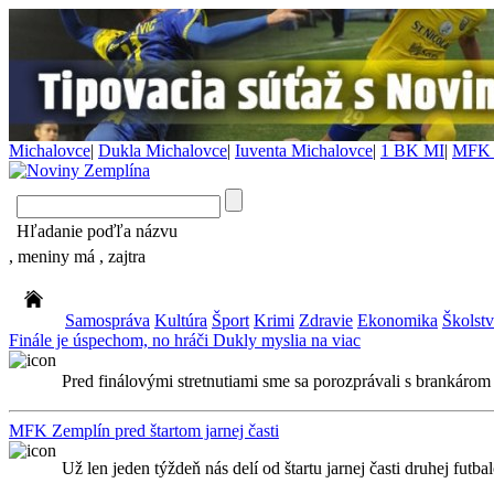
Michalovce
|
Dukla Michalovce
|
Iuventa Michalovce
|
1 BK MI
|
MFK 
Hľadanie poďľa názvu
, meniny má
, zajtra
Samospráva
Kultúra
Šport
Krimi
Zdravie
Ekonomika
Školst
Finále je úspechom, no hráči Dukly myslia na viac
Pred finálovými stretnutiami sme sa porozprávali s brank
MFK Zemplín pred štartom jarnej časti
Už len jeden týždeň nás delí od štartu jarnej časti druhej futb