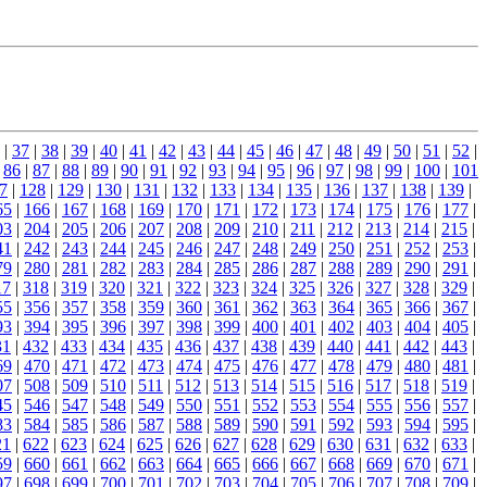
|
37
|
38
|
39
|
40
|
41
|
42
|
43
|
44
|
45
|
46
|
47
|
48
|
49
|
50
|
51
|
52
|
|
86
|
87
|
88
|
89
|
90
|
91
|
92
|
93
|
94
|
95
|
96
|
97
|
98
|
99
|
100
|
101
7
|
128
|
129
|
130
|
131
|
132
|
133
|
134
|
135
|
136
|
137
|
138
|
139
|
65
|
166
|
167
|
168
|
169
|
170
|
171
|
172
|
173
|
174
|
175
|
176
|
177
|
03
|
204
|
205
|
206
|
207
|
208
|
209
|
210
|
211
|
212
|
213
|
214
|
215
|
41
|
242
|
243
|
244
|
245
|
246
|
247
|
248
|
249
|
250
|
251
|
252
|
253
|
79
|
280
|
281
|
282
|
283
|
284
|
285
|
286
|
287
|
288
|
289
|
290
|
291
|
17
|
318
|
319
|
320
|
321
|
322
|
323
|
324
|
325
|
326
|
327
|
328
|
329
|
55
|
356
|
357
|
358
|
359
|
360
|
361
|
362
|
363
|
364
|
365
|
366
|
367
|
93
|
394
|
395
|
396
|
397
|
398
|
399
|
400
|
401
|
402
|
403
|
404
|
405
|
31
|
432
|
433
|
434
|
435
|
436
|
437
|
438
|
439
|
440
|
441
|
442
|
443
|
69
|
470
|
471
|
472
|
473
|
474
|
475
|
476
|
477
|
478
|
479
|
480
|
481
|
07
|
508
|
509
|
510
|
511
|
512
|
513
|
514
|
515
|
516
|
517
|
518
|
519
|
45
|
546
|
547
|
548
|
549
|
550
|
551
|
552
|
553
|
554
|
555
|
556
|
557
|
83
|
584
|
585
|
586
|
587
|
588
|
589
|
590
|
591
|
592
|
593
|
594
|
595
|
21
|
622
|
623
|
624
|
625
|
626
|
627
|
628
|
629
|
630
|
631
|
632
|
633
|
59
|
660
|
661
|
662
|
663
|
664
|
665
|
666
|
667
|
668
|
669
|
670
|
671
|
97
|
698
|
699
|
700
|
701
|
702
|
703
|
704
|
705
|
706
|
707
|
708
|
709
|