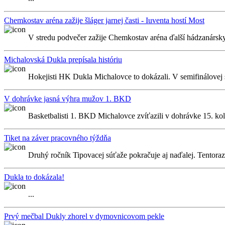
Chemkostav aréna zažije šláger jarnej časti - Iuventa hostí Most
V stredu podvečer zažije Chemkostav aréna ďalší hádzanársky sv
Michalovská Dukla prepísala históriu
Hokejisti HK Dukla Michalovce to dokázali. V semifinálovej sé
V dohrávke jasná výhra mužov 1. BKD
Basketbalisti 1. BKD Michalovce zvíťazili v dohrávke 15. kol
Tiket na záver pracovného týždňa
Druhý ročník Tipovacej súťaže pokračuje aj naďalej. Tentoraz
Dukla to dokázala!
...
Prvý mečbal Dukly zhorel v dymovnicovom pekle