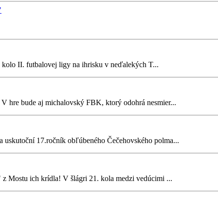
"
olo II. futbalovej ligy na ihrisku v neďalekých T...
. V hre bude aj michalovský FBK, ktorý odohrá nesmier...
a uskutoční 17.ročník obľúbeného Čečehovského polma...
z Mostu ich krídla! V šlágri 21. kola medzi vedúcimi ...