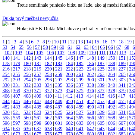
Tretie semifinále prinieslo bitku na ľade, ako aj medzi fanúši
Dukla prvý mečbal nevyužila
Hokejisti HK Dukla Michalovce prehrali v treťom semifinálovom
1
|
2
|
3
|
4
|
5
|
6
|
7
|
8
|
9
|
10
|
11
|
12
|
13
|
14
|
15
|
16
|
17
|
18
|
19
|
53
|
54
|
55
|
56
|
57
|
58
|
59
|
60
|
61
|
62
|
63
|
64
|
65
|
66
|
67
|
68
|
6
|
102
|
103
|
104
|
105
|
106
|
107
|
108
|
109
|
110
|
111
|
112
|
113
|
11
140
|
141
|
142
|
143
|
144
|
145
|
146
|
147
|
148
|
149
|
150
|
151
|
15
178
|
179
|
180
|
181
|
182
|
183
|
184
|
185
|
186
|
187
|
188
|
189
|
19
216
|
217
|
218
|
219
|
220
|
221
|
222
|
223
|
224
|
225
|
226
|
227
|
22
254
|
255
|
256
|
257
|
258
|
259
|
260
|
261
|
262
|
263
|
264
|
265
|
26
292
|
293
|
294
|
295
|
296
|
297
|
298
|
299
|
300
|
301
|
302
|
303
|
30
330
|
331
|
332
|
333
|
334
|
335
|
336
|
337
|
338
|
339
|
340
|
341
|
34
368
|
369
|
370
|
371
|
372
|
373
|
374
|
375
|
376
|
377
|
378
|
379
|
38
406
|
407
|
408
|
409
|
410
|
411
|
412
|
413
|
414
|
415
|
416
|
417
|
41
444
|
445
|
446
|
447
|
448
|
449
|
450
|
451
|
452
|
453
|
454
|
455
|
45
482
|
483
|
484
|
485
|
486
|
487
|
488
|
489
|
490
|
491
|
492
|
493
|
49
520
|
521
|
522
|
523
|
524
|
525
|
526
|
527
|
528
|
529
|
530
|
531
|
53
558
|
559
|
560
|
561
|
562
|
563
|
564
|
565
|
566
|
567
|
568
|
569
|
57
596
|
597
|
598
|
599
|
600
|
601
|
602
|
603
|
604
|
605
|
606
|
607
|
60
634
|
635
|
636
|
637
|
638
|
639
|
640
|
641
|
642
|
643
|
644
|
645
|
64
672
|
673
|
674
|
675
|
676
|
677
|
678
|
679
|
680
|
681
|
682
|
683
|
68