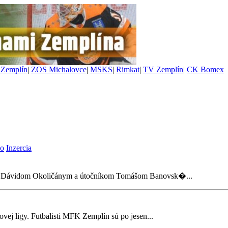
Zemplín
|
ZOS Michalovce
|
MSKS
|
Rimkat
|
TV Zemplín
|
CK Bomex
vo
Inzercia
árom Dávidom Okoličánym a útočníkom Tomášom Banovsk�...
alovej ligy. Futbalisti MFK Zemplín sú po jesen...