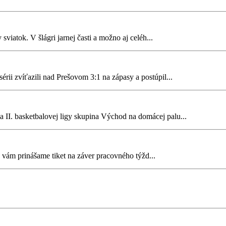
iatok. V šlágri jarnej časti a možno aj celéh...
rii zvíťazili nad Prešovom 3:1 na zápasy a postúpil...
a II. basketbalovej ligy skupina Východ na domácej palu...
 vám prinášame tiket na záver pracovného týžd...