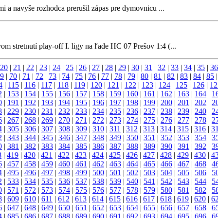
kmi a navyše rozhodca prerušil zápas pre dymovnicu ...
 stretnutí play-off I. ligy na ľade HC 07 Prešov 1:4 (...
20
|
21
|
22
|
23
|
24
|
25
|
26
|
27
|
28
|
29
|
30
|
31
|
32
|
33
|
34
|
35
|
36
9
|
70
|
71
|
72
|
73
|
74
|
75
|
76
|
77
|
78
|
79
|
80
|
81
|
82
|
83
|
84
|
85
4
|
115
|
116
|
117
|
118
|
119
|
120
|
121
|
122
|
123
|
124
|
125
|
126
|
12
2
|
153
|
154
|
155
|
156
|
157
|
158
|
159
|
160
|
161
|
162
|
163
|
164
|
1
0
|
191
|
192
|
193
|
194
|
195
|
196
|
197
|
198
|
199
|
200
|
201
|
202
|
2
8
|
229
|
230
|
231
|
232
|
233
|
234
|
235
|
236
|
237
|
238
|
239
|
240
|
2
6
|
267
|
268
|
269
|
270
|
271
|
272
|
273
|
274
|
275
|
276
|
277
|
278
|
2
4
|
305
|
306
|
307
|
308
|
309
|
310
|
311
|
312
|
313
|
314
|
315
|
316
|
3
2
|
343
|
344
|
345
|
346
|
347
|
348
|
349
|
350
|
351
|
352
|
353
|
354
|
3
0
|
381
|
382
|
383
|
384
|
385
|
386
|
387
|
388
|
389
|
390
|
391
|
392
|
3
8
|
419
|
420
|
421
|
422
|
423
|
424
|
425
|
426
|
427
|
428
|
429
|
430
|
4
6
|
457
|
458
|
459
|
460
|
461
|
462
|
463
|
464
|
465
|
466
|
467
|
468
|
4
4
|
495
|
496
|
497
|
498
|
499
|
500
|
501
|
502
|
503
|
504
|
505
|
506
|
5
2
|
533
|
534
|
535
|
536
|
537
|
538
|
539
|
540
|
541
|
542
|
543
|
544
|
5
0
|
571
|
572
|
573
|
574
|
575
|
576
|
577
|
578
|
579
|
580
|
581
|
582
|
5
8
|
609
|
610
|
611
|
612
|
613
|
614
|
615
|
616
|
617
|
618
|
619
|
620
|
6
6
|
647
|
648
|
649
|
650
|
651
|
652
|
653
|
654
|
655
|
656
|
657
|
658
|
6
4
|
685
|
686
|
687
|
688
|
689
|
690
|
691
|
692
|
693
|
694
|
695
|
696
|
6