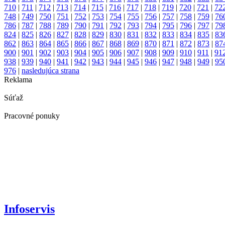
710
|
711
|
712
|
713
|
714
|
715
|
716
|
717
|
718
|
719
|
720
|
721
|
72
748
|
749
|
750
|
751
|
752
|
753
|
754
|
755
|
756
|
757
|
758
|
759
|
76
786
|
787
|
788
|
789
|
790
|
791
|
792
|
793
|
794
|
795
|
796
|
797
|
79
824
|
825
|
826
|
827
|
828
|
829
|
830
|
831
|
832
|
833
|
834
|
835
|
83
862
|
863
|
864
|
865
|
866
|
867
|
868
|
869
|
870
|
871
|
872
|
873
|
87
900
|
901
|
902
|
903
|
904
|
905
|
906
|
907
|
908
|
909
|
910
|
911
|
91
938
|
939
|
940
|
941
|
942
|
943
|
944
|
945
|
946
|
947
|
948
|
949
|
95
976
|
nasledujúca strana
Reklama
Súťaž
Pracovné ponuky
Infoservis