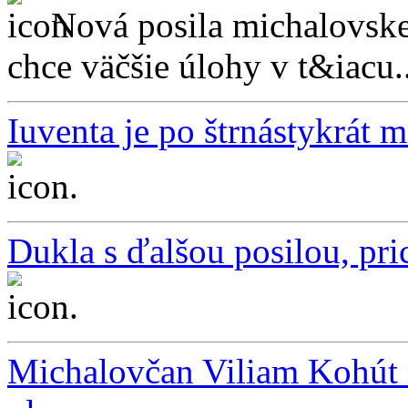
Nová posila michalovske
chce väčšie úlohy v t&iacu..
Iuventa je po štrnástykrát 
...
Dukla s ďalšou posilou, pri
...
Michalovčan Viliam Kohút m