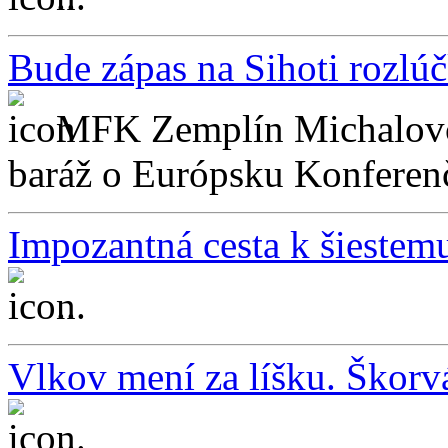
Bude zápas na Sihoti rozlú
MFK Zemplín Michalovce
baráž o Európsku Konferenč
Impozantná cesta k šiestemu
...
Vlkov mení za líšku. Škorv
...