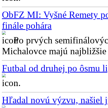
ObFZ MI: Vyšné Remety po 
finále pohára
Po prvých semifinálový
Michalovce majú najbližšie d
Futbal od druhej po ôsmu l
...
Hľadal novú výzvu, našiel 