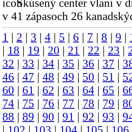
Skúsený center vlani v 
v 41 zápasoch 26 kanadskýc
1
|
2
|
3
|
4
|
5
|
6
|
7
|
8
|
9
|
|
18
|
19
|
20
|
21
|
22
|
23
|
32
|
33
|
34
|
35
|
36
|
37
|
3
46
|
47
|
48
|
49
|
50
|
51
|
5
60
|
61
|
62
|
63
|
64
|
65
|
6
74
|
75
|
76
|
77
|
78
|
79
|
8
88
|
89
|
90
|
91
|
92
|
93
|
9
|
102
|
103
|
104
|
105
|
106