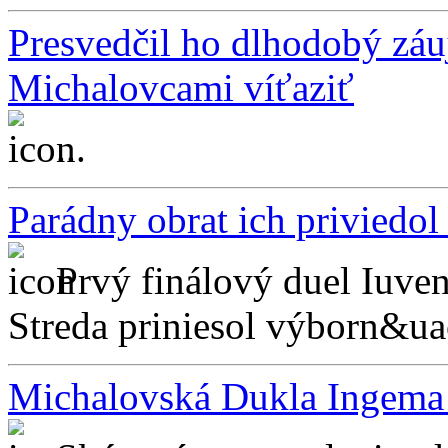
Presvedčil ho dlhodobý záu
Michalovcami víťaziť
...
Parádny obrat ich priviedol 
Prvý finálový duel Iuv
Streda priniesol výborn&uac
Michalovská Dukla Ingema