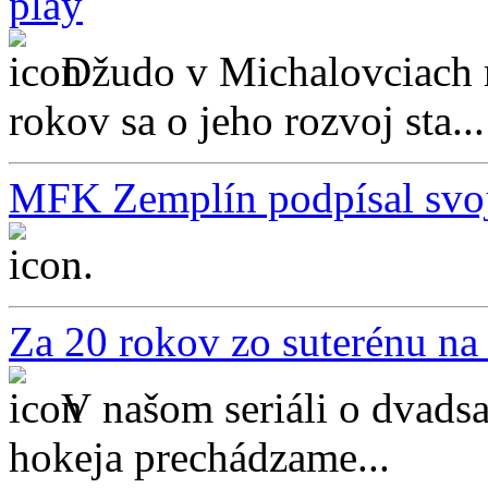
play
Džudo v Michalovciach m
rokov sa o jeho rozvoj sta...
MFK Zemplín podpísal svoj
...
Za 20 rokov zo suterénu na
V našom seriáli o dvadsa
hokeja prechádzame...