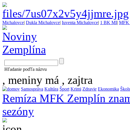
Michalovce
|
Dukla Michalovce
|
Iuventa Michalovce
|
1 BK MI
|
MFK 
Hľadanie poďľa názvu
, meniny má
, zajtra
Samospráva
Kultúra
Šport
Krimi
Zdravie
Ekonomika
Škol
Remíza MFK Zemplín zname
sezóny
...