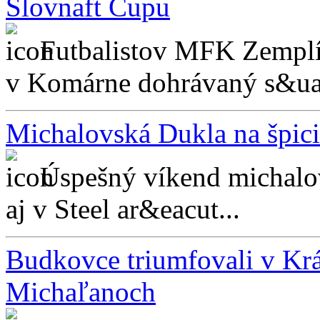
Slovnaft Cupu
Futbalistov MFK Zemplí
v Komárne dohrávaný s&uac
Michalovská Dukla na špici
Úspešný víkend michalov
aj v Steel ar&eacut...
Budkovce triumfovali v Kr
Michaľanoch