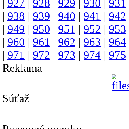
|
927
|
928
|
929
|
930
|
931
|
938
|
939
|
940
|
941
|
942
|
949
|
950
|
951
|
952
|
953
|
960
|
961
|
962
|
963
|
964
|
971
|
972
|
973
|
974
|
975
Reklama
Súťaž
Pracovné ponuky