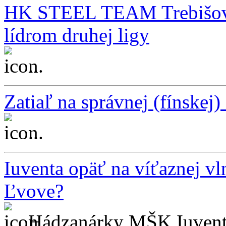
HK STEEL TEAM Trebišov v
lídrom druhej ligy
...
Zatiaľ na správnej (fínskej)
...
Iuventa opäť na víťaznej vln
Ľvove?
Hádzanárky MŠK Iuventa 