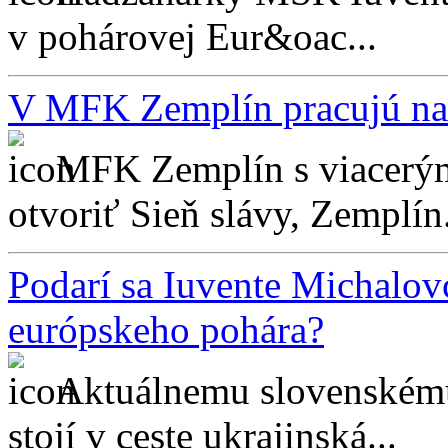
v pohárovej Eur&oac...
V MFK Zemplín pracujú na 
MFK Zemplín s viacerým
otvoriť Sieň slávy, Zemplín.
Podarí sa Iuvente Michalovc
európskeho pohára?
Aktuálnemu slovenskému
stojí v ceste ukrajinská...