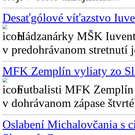
Desaťgólové víťazstvo Iuve
Hádzanárky MŠK Iuventa
v predohrávanom stretnutí je
MFK Zemplín vyliaty zo S
Futbalisti MFK Zemplín 
v dohrávanom zápase štvrtéh
Oslabení Michalovčania s c