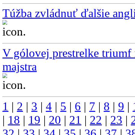
Túžba zvládnuť ďalšie angli
...
V gólovej prestrelke trium
majstra
...
1
|
2
|
3
|
4
|
5
|
6
|
7
|
8
|
9
|
|
18
|
19
|
20
|
21
|
22
|
23
|
32
|
33
|
34
|
35
|
36
|
37
|
3