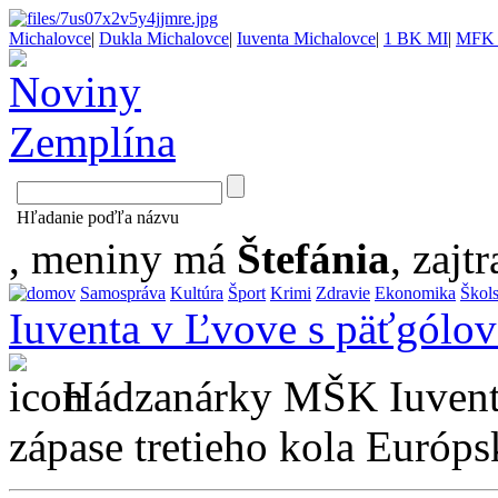
Michalovce
|
Dukla Michalovce
|
Iuventa Michalovce
|
1 BK MI
|
MFK 
Hľadanie poďľa názvu
, meniny má
Štefánia
, zajtr
Samospráva
Kultúra
Šport
Krimi
Zdravie
Ekonomika
Škol
Iuventa v Ľvove s päťgólo
Hádzanárky MŠK Iuventa
zápase tretieho kola Európs