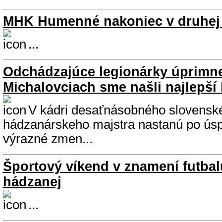
MHK Humenné nakoniec v druhej 
...
Odchádzajúce legionárky úprimne
Michalovciach sme našli najlepší 
V kádri desaťnásobného slovensk
hádzanárskeho majstra nastanú po ús
výrazné zmen...
Športový víkend v znamení futbal
hádzanej
...