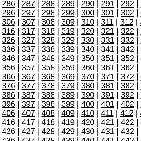
286
|
287
|
288
|
289
|
290
|
291
|
292
|
296
|
297
|
298
|
299
|
300
|
301
|
302
|
306
|
307
|
308
|
309
|
310
|
311
|
312
|
316
|
317
|
318
|
319
|
320
|
321
|
322
|
326
|
327
|
328
|
329
|
330
|
331
|
332
|
336
|
337
|
338
|
339
|
340
|
341
|
342
|
346
|
347
|
348
|
349
|
350
|
351
|
352
|
356
|
357
|
358
|
359
|
360
|
361
|
362
|
366
|
367
|
368
|
369
|
370
|
371
|
372
|
376
|
377
|
378
|
379
|
380
|
381
|
382
|
386
|
387
|
388
|
389
|
390
|
391
|
392
|
396
|
397
|
398
|
399
|
400
|
401
|
402
|
406
|
407
|
408
|
409
|
410
|
411
|
412
|
416
|
417
|
418
|
419
|
420
|
421
|
422
|
426
|
427
|
428
|
429
|
430
|
431
|
432
|
436
|
437
|
438
|
439
|
440
|
441
|
442
|