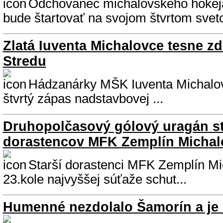
Odchovanec michalovského hokej
bude štartovať na svojom štvrtom svet
Zlatá Iuventa Michalovce tesne z
Stredu
Hádzanárky MŠK Iuventa Michalovc
štvrtý zápas nadstavbovej ...
Druhopolčasový gólový uragán st
dorastencov MFK Zemplín Michal
Starší dorastenci MFK Zemplín Mi
23.kole najvyššej súťaže schut...
Humenné nezdolalo Šamorín a je