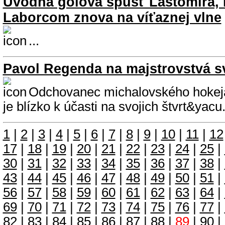
Úvodná gólová spúšť Lastomíra, 
Laborcom znova na víťaznej vlne
...
Pavol Regenda na majstrovstvá s
Odchovanec michalovského hokej
je blízko k účasti na svojich štvrt&yacu.
1
|
2
|
3
|
4
|
5
|
6
|
7
|
8
|
9
|
10
|
11
|
12
17
|
18
|
19
|
20
|
21
|
22
|
23
|
24
|
25
|
30
|
31
|
32
|
33
|
34
|
35
|
36
|
37
|
38
|
43
|
44
|
45
|
46
|
47
|
48
|
49
|
50
|
51
|
56
|
57
|
58
|
59
|
60
|
61
|
62
|
63
|
64
|
69
|
70
|
71
|
72
|
73
|
74
|
75
|
76
|
77
|
82
|
83
|
84
|
85
|
86
|
87
|
88
|
89
|
90
|