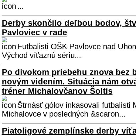
...
Derby skončilo deľbou bodov, štv
Pavloviec v rade
Futbalisti OŠK Pavlovce nad Uhom 
Východ víťaznú sériu...
Po divokom priebehu znova bez b
novým videním. Situácia nám otvá
tréner Michalovčanov Šoltis
Štrnásť gólov inkasovali futbalist
Michalovce v posledných &scaron...
Piatoligové zemplínske derby víť