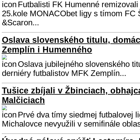
Futbalisti FK Humenné remizoval
25.kole MONACObet ligy s tímom FC
&Scaron...
Oslava slovenského titulu, domá
Zemplín i Humenného
Oslava jubilejného slovenského tit
derniéry futbalistov MFK Zemplín...
Tušice zbíjali v Žbinciach, obhajc
Malčiciach
Prvé dva tímy siedmej futbalovej 
Michalovce nevyužili v semifinále oblas