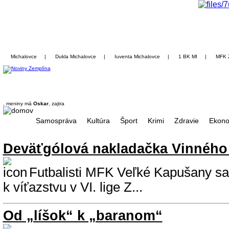
Michalovce
|
Dukla Michalovce
|
Iuventa Michalovce
|
1 BK MI
|
MFK 
, meniny má
Oskar
, zajtra
Samospráva
Kultúra
Šport
Krimi
Zdravie
Ekono
Deväťgólová nakladačka Vinnéh
Futbalisti MFK Veľké Kapušany sa o
k víťazstvu v VI. lige Z...
Od „líšok“ k „baranom“