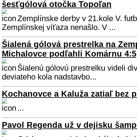
šesťgólová otočka Topoľan
Zemplínske derby v 21.kole V. futb
Zemplínskej víťaza nenašlo. V ...
Šialená gólová prestrelka na Zemp
Michalovce podľahli Komárnu 4:5
Šialenú gólovú prestrelku videli di
deviateho kola nadstavbo...
Kochanovce a Kaluža zatiaľ bez p
...
Pavol Regenda už v dejisku šamp