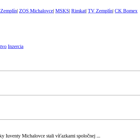
Zemplín
|
ZOS Michalovce
|
MSKS
|
Rimkat
|
TV Zemplín
|
CK Bomex
stvo
Inzercia
ky Iuventy Michalovce stali víťazkami spoločnej ...