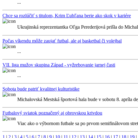
...
Chce sa rozlúčiť s titulom, Krim Ľubľana berie ako skok v kariére
Ukrajinská reprezentantka Oľga Perederijová prišla do Michalo
Počas víkendu môže zaujať futbal, ale aj basketbal či volejbal
...
VII. liga mužov skupina Západ - vyžrebovanie jarnej časti
...
Sobota bude patriť kvalitnej kulturistike
Michalovská Mestská športová hala bude v sobotu 8. apríla dej
Futbalový sviatok poznačený aj obrovskou krivdou
Viac ako o výbornom futbale sa po prvom semifinálovom stretn
1
|
2
|
3
|
4
|
5
|
6
|
7
|
8
|
9
|
10
|
11
|
12
|
13
|
14
|
15
|
16
|
17
|
18
|
19
|