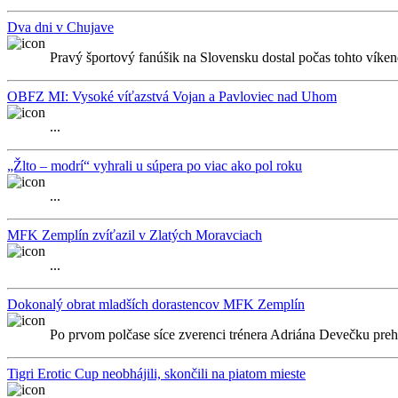
Dva dni v Chujave
Pravý športový fanúšik na Slovensku dostal počas tohto víken
OBFZ MI: Vysoké víťazstvá Vojan a Pavloviec nad Uhom
...
„Žlto – modrí“ vyhrali u súpera po viac ako pol roku
...
MFK Zemplín zvíťazil v Zlatých Moravciach
...
Dokonalý obrat mladších dorastencov MFK Zemplín
Po prvom polčase síce zverenci trénera Adriána Devečku prehrá
Tigri Erotic Cup neobhájili, skončili na piatom mieste