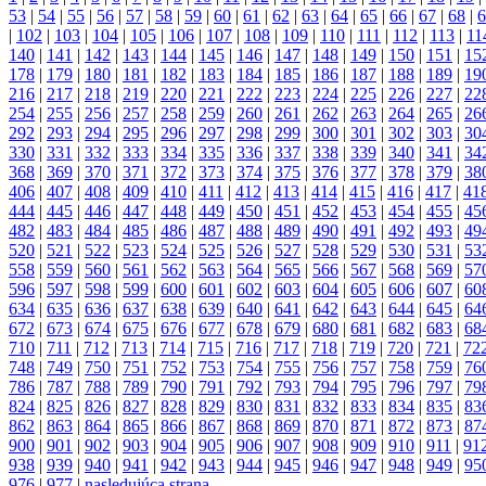
53
|
54
|
55
|
56
|
57
|
58
|
59
|
60
|
61
|
62
|
63
|
64
|
65
|
66
|
67
|
68
|
6
|
102
|
103
|
104
|
105
|
106
|
107
|
108
|
109
|
110
|
111
|
112
|
113
|
11
140
|
141
|
142
|
143
|
144
|
145
|
146
|
147
|
148
|
149
|
150
|
151
|
15
178
|
179
|
180
|
181
|
182
|
183
|
184
|
185
|
186
|
187
|
188
|
189
|
19
216
|
217
|
218
|
219
|
220
|
221
|
222
|
223
|
224
|
225
|
226
|
227
|
22
254
|
255
|
256
|
257
|
258
|
259
|
260
|
261
|
262
|
263
|
264
|
265
|
26
292
|
293
|
294
|
295
|
296
|
297
|
298
|
299
|
300
|
301
|
302
|
303
|
30
330
|
331
|
332
|
333
|
334
|
335
|
336
|
337
|
338
|
339
|
340
|
341
|
34
368
|
369
|
370
|
371
|
372
|
373
|
374
|
375
|
376
|
377
|
378
|
379
|
38
406
|
407
|
408
|
409
|
410
|
411
|
412
|
413
|
414
|
415
|
416
|
417
|
41
444
|
445
|
446
|
447
|
448
|
449
|
450
|
451
|
452
|
453
|
454
|
455
|
45
482
|
483
|
484
|
485
|
486
|
487
|
488
|
489
|
490
|
491
|
492
|
493
|
49
520
|
521
|
522
|
523
|
524
|
525
|
526
|
527
|
528
|
529
|
530
|
531
|
53
558
|
559
|
560
|
561
|
562
|
563
|
564
|
565
|
566
|
567
|
568
|
569
|
57
596
|
597
|
598
|
599
|
600
|
601
|
602
|
603
|
604
|
605
|
606
|
607
|
60
634
|
635
|
636
|
637
|
638
|
639
|
640
|
641
|
642
|
643
|
644
|
645
|
64
672
|
673
|
674
|
675
|
676
|
677
|
678
|
679
|
680
|
681
|
682
|
683
|
68
710
|
711
|
712
|
713
|
714
|
715
|
716
|
717
|
718
|
719
|
720
|
721
|
72
748
|
749
|
750
|
751
|
752
|
753
|
754
|
755
|
756
|
757
|
758
|
759
|
76
786
|
787
|
788
|
789
|
790
|
791
|
792
|
793
|
794
|
795
|
796
|
797
|
79
824
|
825
|
826
|
827
|
828
|
829
|
830
|
831
|
832
|
833
|
834
|
835
|
83
862
|
863
|
864
|
865
|
866
|
867
|
868
|
869
|
870
|
871
|
872
|
873
|
87
900
|
901
|
902
|
903
|
904
|
905
|
906
|
907
|
908
|
909
|
910
|
911
|
91
938
|
939
|
940
|
941
|
942
|
943
|
944
|
945
|
946
|
947
|
948
|
949
|
95
976
|
977
|
nasledujúca strana