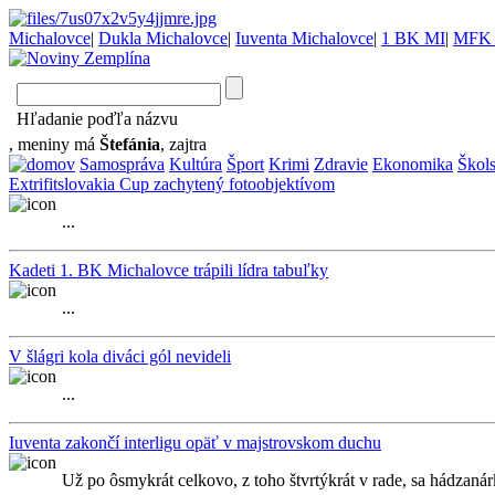
Michalovce
|
Dukla Michalovce
|
Iuventa Michalovce
|
1 BK MI
|
MFK 
Hľadanie poďľa názvu
, meniny má
Štefánia
, zajtra
Samospráva
Kultúra
Šport
Krimi
Zdravie
Ekonomika
Škol
Extrifitslovakia Cup zachytený fotoobjektívom
...
Kadeti 1. BK Michalovce trápili lídra tabuľky
...
V šlágri kola diváci gól nevideli
...
Iuventa zakončí interligu opäť v majstrovskom duchu
Už po ôsmykrát celkovo, z toho štvrtýkrát v rade, sa hádzanár