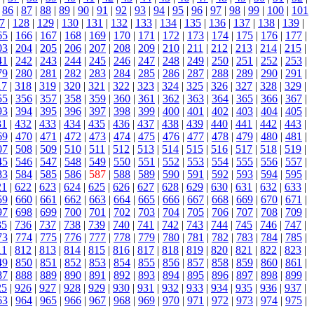
|
86
|
87
|
88
|
89
|
90
|
91
|
92
|
93
|
94
|
95
|
96
|
97
|
98
|
99
|
100
|
101
7
|
128
|
129
|
130
|
131
|
132
|
133
|
134
|
135
|
136
|
137
|
138
|
139
|
65
|
166
|
167
|
168
|
169
|
170
|
171
|
172
|
173
|
174
|
175
|
176
|
177
|
03
|
204
|
205
|
206
|
207
|
208
|
209
|
210
|
211
|
212
|
213
|
214
|
215
|
41
|
242
|
243
|
244
|
245
|
246
|
247
|
248
|
249
|
250
|
251
|
252
|
253
|
79
|
280
|
281
|
282
|
283
|
284
|
285
|
286
|
287
|
288
|
289
|
290
|
291
|
17
|
318
|
319
|
320
|
321
|
322
|
323
|
324
|
325
|
326
|
327
|
328
|
329
|
55
|
356
|
357
|
358
|
359
|
360
|
361
|
362
|
363
|
364
|
365
|
366
|
367
|
93
|
394
|
395
|
396
|
397
|
398
|
399
|
400
|
401
|
402
|
403
|
404
|
405
|
31
|
432
|
433
|
434
|
435
|
436
|
437
|
438
|
439
|
440
|
441
|
442
|
443
|
69
|
470
|
471
|
472
|
473
|
474
|
475
|
476
|
477
|
478
|
479
|
480
|
481
|
07
|
508
|
509
|
510
|
511
|
512
|
513
|
514
|
515
|
516
|
517
|
518
|
519
|
45
|
546
|
547
|
548
|
549
|
550
|
551
|
552
|
553
|
554
|
555
|
556
|
557
|
83
|
584
|
585
|
586
|
587
|
588
|
589
|
590
|
591
|
592
|
593
|
594
|
595
|
21
|
622
|
623
|
624
|
625
|
626
|
627
|
628
|
629
|
630
|
631
|
632
|
633
|
59
|
660
|
661
|
662
|
663
|
664
|
665
|
666
|
667
|
668
|
669
|
670
|
671
|
97
|
698
|
699
|
700
|
701
|
702
|
703
|
704
|
705
|
706
|
707
|
708
|
709
|
35
|
736
|
737
|
738
|
739
|
740
|
741
|
742
|
743
|
744
|
745
|
746
|
747
|
73
|
774
|
775
|
776
|
777
|
778
|
779
|
780
|
781
|
782
|
783
|
784
|
785
|
11
|
812
|
813
|
814
|
815
|
816
|
817
|
818
|
819
|
820
|
821
|
822
|
823
|
49
|
850
|
851
|
852
|
853
|
854
|
855
|
856
|
857
|
858
|
859
|
860
|
861
|
87
|
888
|
889
|
890
|
891
|
892
|
893
|
894
|
895
|
896
|
897
|
898
|
899
|
25
|
926
|
927
|
928
|
929
|
930
|
931
|
932
|
933
|
934
|
935
|
936
|
937
|
63
|
964
|
965
|
966
|
967
|
968
|
969
|
970
|
971
|
972
|
973
|
974
|
975
|