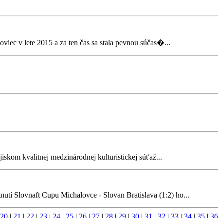
viec v lete 2015 a za ten čas sa stala pevnou súčas�...
iskom kvalitnej medzinárodnej kulturistickej súťaž...
utí Slovnaft Cupu Michalovce - Slovan Bratislava (1:2) ho...
20
|
21
|
22
|
23
|
24
|
25
|
26
|
27
|
28
|
29
|
30
|
31
|
32
|
33
|
34
|
35
|
36