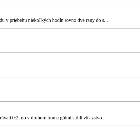
du v priebehu niekoľkých hodín rovno dve rany do s...
vali 0:2, no v druhom troma gólmi strhli víťazstvo...