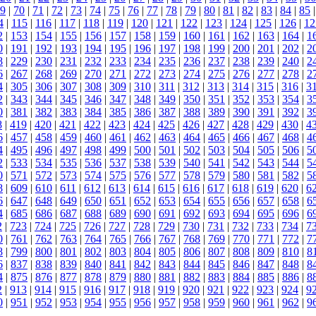
9
|
70
|
71
|
72
|
73
|
74
|
75
|
76
|
77
|
78
|
79
|
80
|
81
|
82
|
83
|
84
|
85
4
|
115
|
116
|
117
|
118
|
119
|
120
|
121
|
122
|
123
|
124
|
125
|
126
|
12
2
|
153
|
154
|
155
|
156
|
157
|
158
|
159
|
160
|
161
|
162
|
163
|
164
|
1
0
|
191
|
192
|
193
|
194
|
195
|
196
|
197
|
198
|
199
|
200
|
201
|
202
|
2
8
|
229
|
230
|
231
|
232
|
233
|
234
|
235
|
236
|
237
|
238
|
239
|
240
|
2
6
|
267
|
268
|
269
|
270
|
271
|
272
|
273
|
274
|
275
|
276
|
277
|
278
|
2
4
|
305
|
306
|
307
|
308
|
309
|
310
|
311
|
312
|
313
|
314
|
315
|
316
|
3
2
|
343
|
344
|
345
|
346
|
347
|
348
|
349
|
350
|
351
|
352
|
353
|
354
|
3
0
|
381
|
382
|
383
|
384
|
385
|
386
|
387
|
388
|
389
|
390
|
391
|
392
|
3
8
|
419
|
420
|
421
|
422
|
423
|
424
|
425
|
426
|
427
|
428
|
429
|
430
|
4
6
|
457
|
458
|
459
|
460
|
461
|
462
|
463
|
464
|
465
|
466
|
467
|
468
|
4
4
|
495
|
496
|
497
|
498
|
499
|
500
|
501
|
502
|
503
|
504
|
505
|
506
|
5
2
|
533
|
534
|
535
|
536
|
537
|
538
|
539
|
540
|
541
|
542
|
543
|
544
|
5
0
|
571
|
572
|
573
|
574
|
575
|
576
|
577
|
578
|
579
|
580
|
581
|
582
|
5
8
|
609
|
610
|
611
|
612
|
613
|
614
|
615
|
616
|
617
|
618
|
619
|
620
|
6
6
|
647
|
648
|
649
|
650
|
651
|
652
|
653
|
654
|
655
|
656
|
657
|
658
|
6
4
|
685
|
686
|
687
|
688
|
689
|
690
|
691
|
692
|
693
|
694
|
695
|
696
|
6
2
|
723
|
724
|
725
|
726
|
727
|
728
|
729
|
730
|
731
|
732
|
733
|
734
|
7
0
|
761
|
762
|
763
|
764
|
765
|
766
|
767
|
768
|
769
|
770
|
771
|
772
|
7
8
|
799
|
800
|
801
|
802
|
803
|
804
|
805
|
806
|
807
|
808
|
809
|
810
|
8
6
|
837
|
838
|
839
|
840
|
841
|
842
|
843
|
844
|
845
|
846
|
847
|
848
|
8
4
|
875
|
876
|
877
|
878
|
879
|
880
|
881
|
882
|
883
|
884
|
885
|
886
|
8
2
|
913
|
914
|
915
|
916
|
917
|
918
|
919
|
920
|
921
|
922
|
923
|
924
|
9
0
|
951
|
952
|
953
|
954
|
955
|
956
|
957
|
958
|
959
|
960
|
961
|
962
|
9