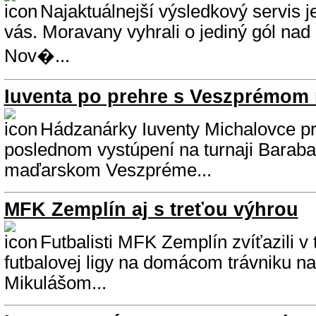
Najaktuálnejší výsledkový servis j
vás. Moravany vyhrali o jediný gól nad
Nov�...
Iuventa po prehre s Veszprémom n
Hádzanárky Iuventy Michalovce pr
poslednom vystúpení na turnaji Barab
maďarskom Veszpréme...
MFK Zemplín aj s treťou výhrou
Futbalisti MFK Zemplín zvíťazili v 
futbalovej ligy na domácom trávniku n
Mikulášom...