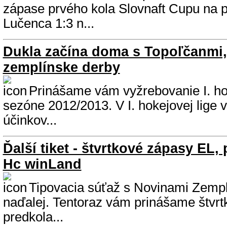
zápase prvého kola Slovnaft Cupu na p
Lučenca 1:3 n...
Dukla začína doma s Topoľčanmi,
zemplínske derby
Prinášame vám vyžrebovanie I. hok
sezóne 2012/2013. V I. hokejovej lige 
účinkov...
Ďalší tiket - štvrtkové zápasy EL, 
Hc winLand
Tipovacia súťaž s Novinami Zempl
naďalej. Tentoraz vám prinášame štvrtk
predkola...