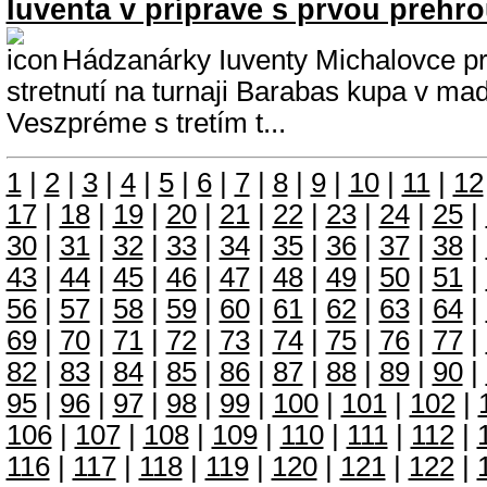
Iuventa v príprave s prvou prehr
Hádzanárky Iuventy Michalovce pr
stretnutí na turnaji Barabas kupa v m
Veszpréme s tretím t...
1
|
2
|
3
|
4
|
5
|
6
|
7
|
8
|
9
|
10
|
11
|
12
17
|
18
|
19
|
20
|
21
|
22
|
23
|
24
|
25
|
30
|
31
|
32
|
33
|
34
|
35
|
36
|
37
|
38
|
43
|
44
|
45
|
46
|
47
|
48
|
49
|
50
|
51
|
56
|
57
|
58
|
59
|
60
|
61
|
62
|
63
|
64
|
69
|
70
|
71
|
72
|
73
|
74
|
75
|
76
|
77
|
82
|
83
|
84
|
85
|
86
|
87
|
88
|
89
|
90
|
95
|
96
|
97
|
98
|
99
|
100
|
101
|
102
|
106
|
107
|
108
|
109
|
110
|
111
|
112
|
116
|
117
|
118
|
119
|
120
|
121
|
122
|