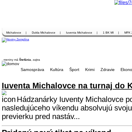
Michalovce
|
Dukla Michalovce
|
Iuventa Michalovce
|
1 BK MI
|
MFK 
, meniny má
Štefánia
, zajtra
Samospráva
Kultúra
Šport
Krimi
Zdravie
Ekono
Iuventa Michalovce na turnaj do 
Hádzanárky Iuventy Michalovce p
nasledujúceho víkendu absolvujú svoju
previerku pred nastáv...