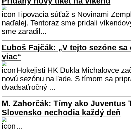
Pridaný nový tiket na víkend
Tipovacia súťaž s Novinami Zempl
naďalej. Tentoraz sme pridali víkendov
sme zaradil...
Ľuboš Fajčák: „V tejto sezóne sa
viac“
Hokejisti HK Dukla Michalovce zač
novú sezónu na ľade. S tímom sa pripr
dvadsaťročný ...
M. Zahorčák: Tímy ako Juventus 
Slovensko nechodia každý deň
...