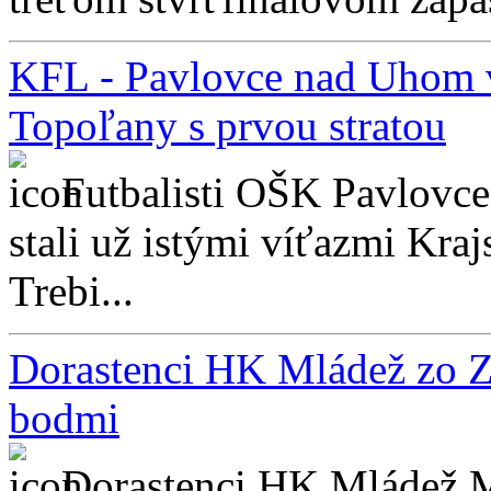
KFL - Pavlovce nad Uhom v
Topoľany s prvou stratou
Futbalisti OŠK Pavlovc
stali už istými víťazmi Kraj
Trebi...
Dorastenci HK Mládež zo Zá
bodmi
Dorastenci HK Mládež Mi