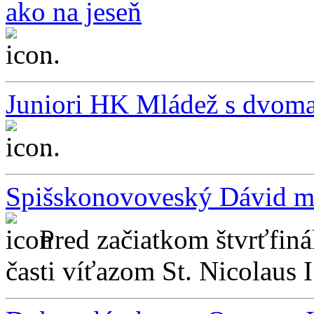
ako na jeseň
...
Juniori HK Mládež s dvom
...
Spišskonovoveský Dávid mi
Pred začiatkom štvrťfiná
časti víťazom St. Nicolaus 