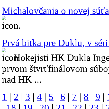
Michalovčania o novej súťaž
...
Prvá bitka pre Duklu, v séri
Hokejisti HK Dukla Inge
prvom štvrťfinálovom súboji
nad HK ...
1
|
2
|
3
|
4
|
5
|
6
|
7
|
8
|
9
|
|
18
|
19
|
20
|
21
|
22
|
23
|