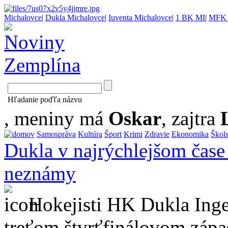
Michalovce
|
Dukla Michalovce
|
Iuventa Michalovce
|
1 BK MI
|
MFK 
Hľadanie poďľa názvu
, meniny má
Oskar
, zajtra
Samospráva
Kultúra
Šport
Krimi
Zdravie
Ekonomika
Škol
Dukla v najrýchlejšom čase 
neznámy
Hokejisti HK Dukla Inge
treťom štvrťfinálovom zápase