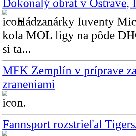
Dokonalý obrat v Ostrave, 
Hádzanárky Iuventy Mich
kola MOL ligy na pôde DHC
si ta...
MFK Zemplín v príprave zat
zraneniami
...
Fannsport rozstrieľal Tigers