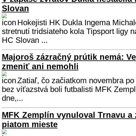
Slovan
Hokejisti HK Dukla Ingema Michalo
stretnutí tridsiateho kola Tipsport lig
HC Slovan ...
Majoroš zázračný prútik nemá: Ve
zmeniť ani nemohli
Zatiaľ, čo začiatkom novembra po
bez víťazstvá boli futbalisti MFK Zemp
dne,...
MFK Zemplín vynuloval Trnavu a 
piatom mieste