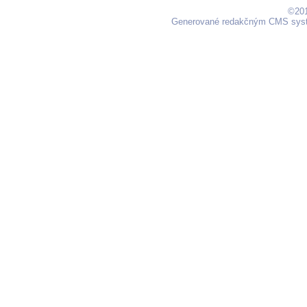
©201
Generované redakčným CMS sy