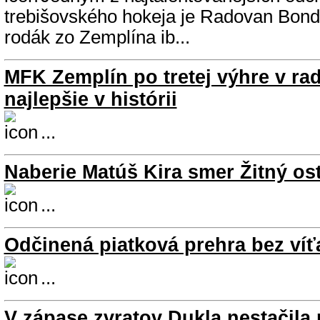
trebišovského hokeja je Radovan Bond
rodák zo Zemplína ib...
MFK Zemplín po tretej výhre v ra
najlepšie v histórii
...
Naberie Matúš Kira smer Žitný os
...
Odčinená piatková prehra bez ví
...
V zápase zvratov Dukla nestačila 