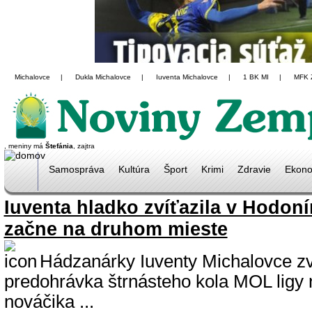
Michalovce
|
Dukla Michalovce
|
Iuventa Michalovce
|
1 BK MI
|
MFK 
, meniny má
Štefánia
, zajtra
Samospráva
Kultúra
Šport
Krimi
Zdravie
Ekono
Iuventa hladko zvíťazila v Hodoní
začne na druhom mieste
Hádzanárky Iuventy Michalovce zvíť
predohrávka štrnásteho kola MOL ligy n
nováčika ...