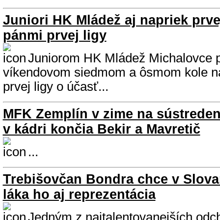
Juniori HK Mládež aj napriek prve
pánmi prvej ligy
Juniorom HK Mládež Michalovce pa
víkendovom siedmom a ôsmom kole na
prvej ligy o účasť...
MFK Zemplín v zime na sústreden
v kádri končia Bekir a Mavretič
...
Trebišovčan Bondra chce v Slova
láka ho aj reprezentácia
Jedným z najtalentovanejších od