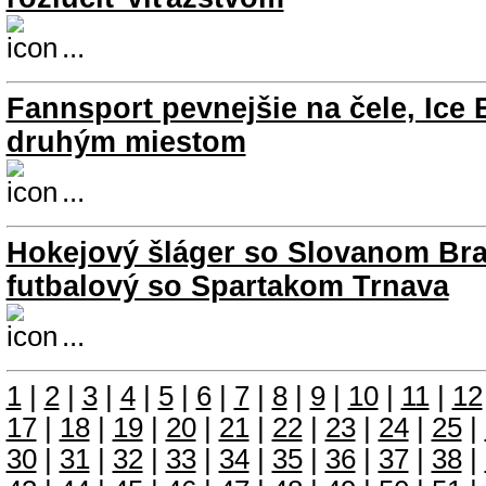
...
Fannsport pevnejšie na čele, Ice
druhým miestom
...
Hokejový šláger so Slovanom Brat
futbalový so Spartakom Trnava
...
1
|
2
|
3
|
4
|
5
|
6
|
7
|
8
|
9
|
10
|
11
|
12
17
|
18
|
19
|
20
|
21
|
22
|
23
|
24
|
25
|
30
|
31
|
32
|
33
|
34
|
35
|
36
|
37
|
38
|