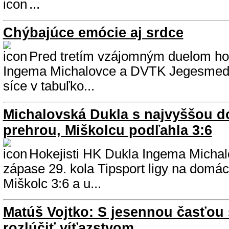
...
Chýbajúce emócie aj srdce
Pred tretím vzájomným duelom ho
Ingema Michalovce a DVTK Jegesmedv
síce v tabuľko...
Michalovská Dukla s najvyššou 
prehrou, Miškolcu podľahla 3:6
Hokejisti HK Dukla Ingema Michalo
zápase 29. kola Tipsport ligy na dom
Miškolc 3:6 a u...
Matúš Vojtko: S jesennou časťou
rozlúčiť víťazstvom