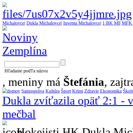
Michalovce
|
Dukla Michalovce
|
Iuventa Michalovce
|
1 BK MI
|
MFK 
Hľadanie poďľa názvu
, meniny má
Štefánia
, zajtr
Samospráva
Kultúra
Šport
Krimi
Zdravie
Ekonomika
Škol
Dukla zvíťazila opäť 2:1 - 
mečbal
Hokejisti HK Dukla Mich