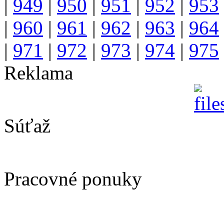
|
949
|
950
|
951
|
952
|
953
|
960
|
961
|
962
|
963
|
964
|
971
|
972
|
973
|
974
|
975
Reklama
Súťaž
Pracovné ponuky