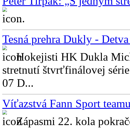
Peter Tirpák: „S jedným st
...
Tesná prehra Dukly - Detva 
Hokejisti HK Dukla Mic
stretnutí štvrťfinálovej sér
07 D...
Víťazstvá Fann Sport teamu
Zápasmi 22. kola pokrač