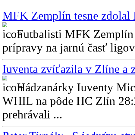
MFK Zemplín tesne zdolal
Futbalisti MFK Zemplín
prípravy na jarnú časť ligove
Iuventa zvíťazila v Zlíne a
Hádzanárky Iuventy Mich
WHIL na pôde HC Zlín 28:2
prehrávali ...