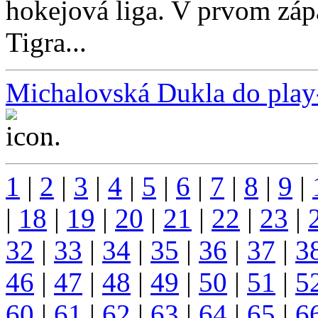
hokejová liga. V prvom záp
Tigra...
Michalovská Dukla do play-
...
1
|
2
|
3
|
4
|
5
|
6
|
7
|
8
|
9
|
|
18
|
19
|
20
|
21
|
22
|
23
|
32
|
33
|
34
|
35
|
36
|
37
|
3
46
|
47
|
48
|
49
|
50
|
51
|
5
60
|
61
|
62
|
63
|
64
|
65
|
6