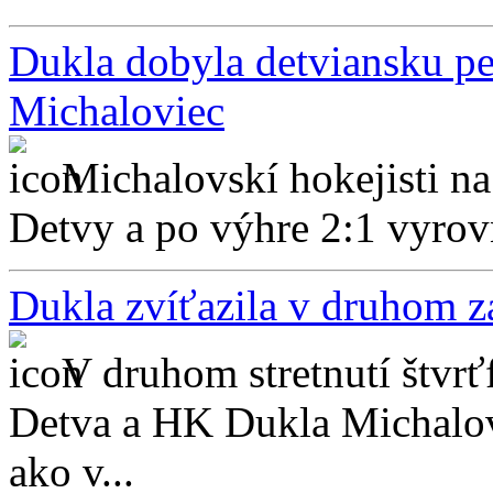
Dukla dobyla detviansku pev
Michaloviec
Michalovskí hokejisti na
Detvy a po výhre 2:1 vyrovna
Dukla zvíťazila v druhom zá
V druhom stretnutí štvrť
Detva a HK Dukla Michalov
ako v...