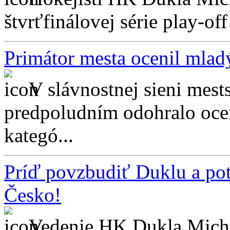
štvrťfinálovej série play-off
Primátor mesta ocenil mlad
V slávnostnej sieni mest
predpoludním odohralo oceň
kategó...
Príď povzbudiť Duklu a pot
Česko!
Vedenie HK Dukla Micha