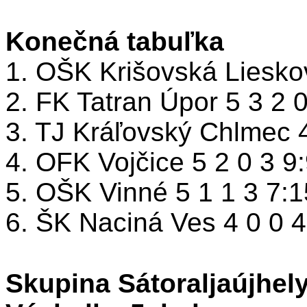
Konečná tabuľka
1. OŠK Krišovská Liesko
2. FK Tatran Úpor 5 3 2 0
3. TJ Kráľovský Chlmec 4
4. OFK Vojčice 5 2 0 3 9:
5. OŠK Vinné 5 1 1 3 7:1
6. ŠK Naciná Ves 4 0 0 4
Skupina Sátoraljaújhel