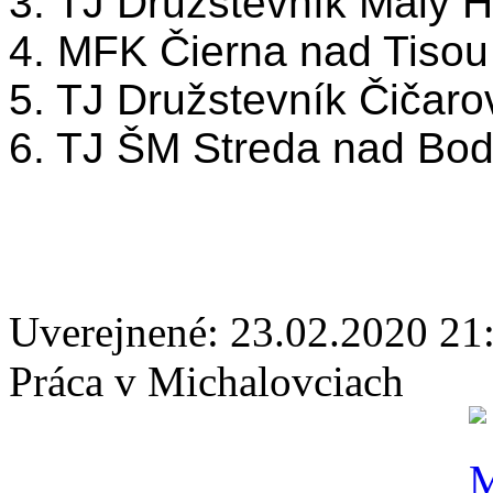
3. TJ Družstevník Malý H
4. MFK Čierna nad Tisou 
5. TJ Družstevník Čičaro
6. TJ ŠM Streda nad Bod
Uverejnené: 23.02.2020 21
Práca v Michalovciach