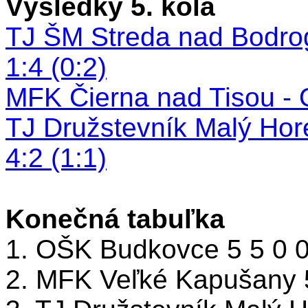
Výsledky 5. kola
TJ ŠM Streda nad Bodr
1:4 (0:2)
MFK Čierna nad Tisou - 
TJ Družstevník Malý Hor
4:2 (1:1)
Konečná tabuľka
1. OŠK Budkovce 5 5 0 0
2. MFK Veľké Kapušany 5