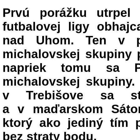
Prvú porážku utrpel
futbalovej ligy obha
nad Uhom. Ten v p
michalovskej skupiny 
napriek tomu sa Pa
michalovskej skupiny.
v Trebišove sa st
a v maďarskom Sátor
ktorý ako jediný tím 
bez straty bodu.