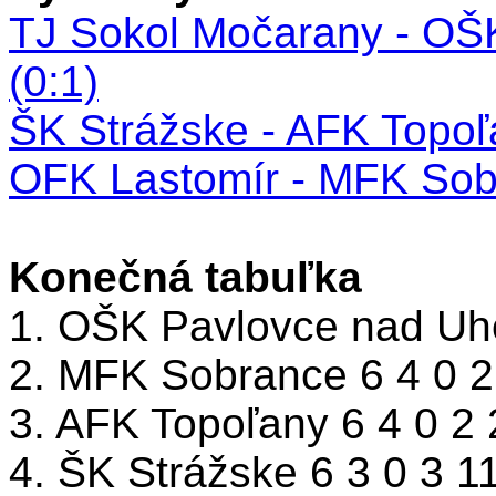
TJ Sokol Močarany - OŠ
(0:1)
ŠK Strážske - AFK Topoľa
OFK Lastomír - MFK Sobr
Konečná tabuľka
1. OŠK Pavlovce nad Uho
2. MFK Sobrance 6 4 0 2
3. AFK Topoľany 6 4 0 2 
4. ŠK Strážske 6 3 0 3 1