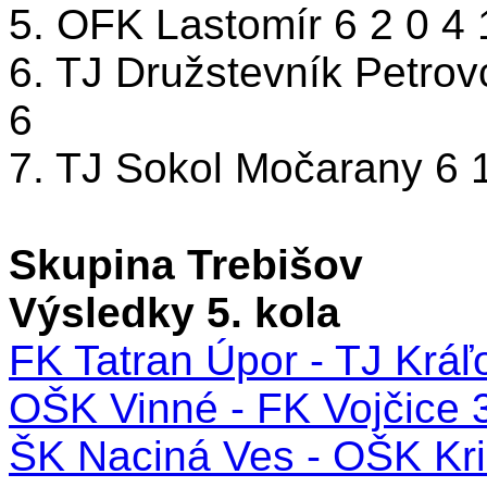
5. OFK Lastomír 6 2 0 4 
6. TJ Družstevník Petro
6
7. TJ Sokol Močarany 6 1
Skupina Trebišov
Výsledky 5. kola
FK Tatran Úpor - TJ Kráľ
OŠK Vinné - FK Vojčice 3
ŠK Naciná Ves - OŠK Kri