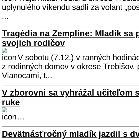
uplynulého víkendu sadli za volant „pos
...
Tragédia na Zemplíne: Mladík sa p
svojich rodičov
V sobotu (7.12.) v ranných hodiná
z rodinných domov v okrese Trebišov, 
Vianocami, t...
V zborovni sa vyhrážal učiteľom 
ruke
...
Devätnásťročný mladík jazdil s 