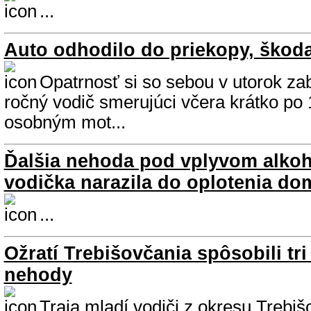
...
Auto odhodilo do priekopy, škoda
Opatrnosť si so sebou v utorok za
ročný vodič smerujúci včera krátko po 
osobným mot...
Ďalšia nehoda pod vplyvom alkoh
vodička narazila do oplotenia do
...
Ožratí Trebišovčania spôsobili tr
nehody
Traja mladí vodiči z okresu Trebišo