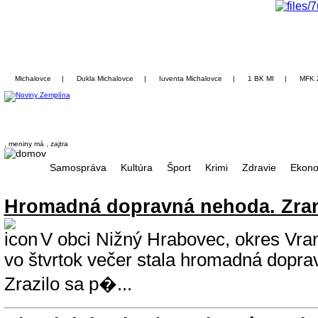
Michalovce
|
Dukla Michalovce
|
Iuventa Michalovce
|
1 BK MI
|
MFK 
, meniny má
, zajtra
Samospráva
Kultúra
Šport
Krimi
Zdravie
Ekono
Hromadná dopravná nehoda. Zrani
V obci Nižný Hrabovec, okres Vra
vo štvrtok večer stala hromadná dopra
Zrazilo sa p�...