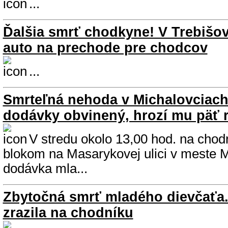
...
Ďalšia smrť chodkyne! V Trebišove
auto na prechode pre chodcov
...
Smrteľná nehoda v Michalovciach
dodávky obvinený, hrozí mu päť 
V stredu okolo 13,00 hod. na cho
blokom na Masarykovej ulici v meste M
dodávka mla...
Zbytočná smrť mladého dievčaťa.
zrazila na chodníku