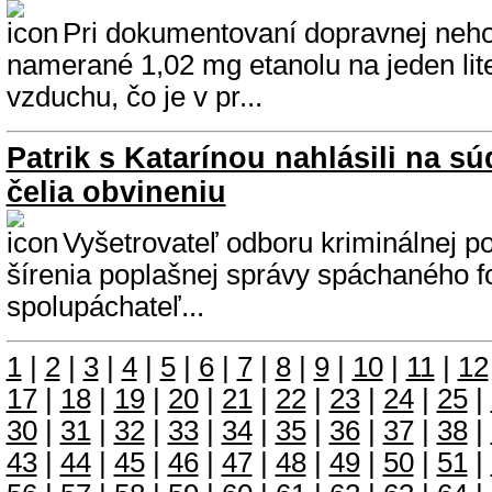
Pri dokumentovaní dopravnej neh
namerané 1,02 mg etanolu na jeden li
vzduchu, čo je v pr...
Patrik s Katarínou nahlásili na s
čelia obvineniu
Vyšetrovateľ odboru kriminálnej po
šírenia poplašnej správy spáchaného 
spolupáchateľ...
1
|
2
|
3
|
4
|
5
|
6
|
7
|
8
|
9
|
10
|
11
|
12
17
|
18
|
19
|
20
|
21
|
22
|
23
|
24
|
25
|
30
|
31
|
32
|
33
|
34
|
35
|
36
|
37
|
38
|
43
|
44
|
45
|
46
|
47
|
48
|
49
|
50
|
51
|