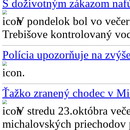
S doživotným zákazom nafú
V pondelok bol vo večer
Trebišove kontrolovaný vod
Polícia upozorňuje na zvýš
...
Ťažko zranený chodec v Mi
V stredu 23.októbra več
michalovských priechodov p