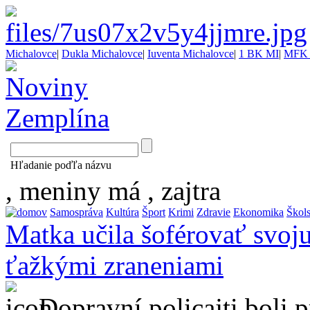
Michalovce
|
Dukla Michalovce
|
Iuventa Michalovce
|
1 BK MI
|
MFK 
Hľadanie poďľa názvu
, meniny má
, zajtra
Samospráva
Kultúra
Šport
Krimi
Zdravie
Ekonomika
Škol
Matka učila šoférovať svoju
ťažkými zraneniami
Dopravní policajti boli 