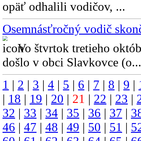
opäť odhalili vodičov, ...
Osemnásťročný vodič skonč
Vo štvrtok tretieho októ
došlo v obci Slavkovce (o..
1
|
2
|
3
|
4
|
5
|
6
|
7
|
8
|
9
|
|
18
|
19
|
20
|
21
|
22
|
23
|
32
|
33
|
34
|
35
|
36
|
37
|
3
46
|
47
|
48
|
49
|
50
|
51
|
5