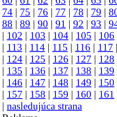
60
|
61
|
62
|
63
|
64
|
65
|
6
74
|
75
|
76
|
77
|
78
|
79
|
8
88
|
89
|
90
|
91
|
92
|
93
|
9
|
102
|
103
|
104
|
105
|
106
|
113
|
114
|
115
|
116
|
117
|
124
|
125
|
126
|
127
|
128
|
135
|
136
|
137
|
138
|
139
|
146
|
147
|
148
|
149
|
150
|
157
|
158
|
159
|
160
|
161
|
nasledujúca strana