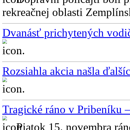
rekreačnej oblasti Zemplíns
Dvanásť prichytených vodi
...
Rozsiahla akcia našla ďalší
...
Tragické ráno v Pribeníku –
Piatok 15. novembra rán