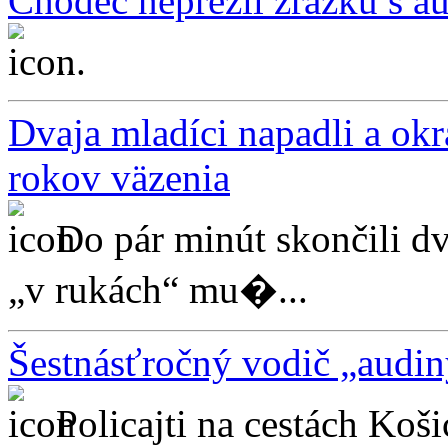
Chodec neprežil zrážku s a
...
Dvaja mladíci napadli a okr
rokov väzenia
Do pár minút skončili dv
„v rukách“ mu�...
Šestnásťročný vodič „audin
Policajti na cestách Koš