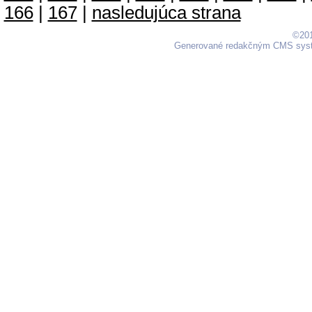
166
|
167
|
nasledujúca strana
©201
Generované redakčným CMS sy