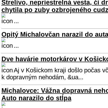
Strelivo, nepriestrelná vesta, či d
chytila po zuby ozbrojeného cud
...
Opitý Michalovčan narazil do aut
...
Dve havárie motorkárov v Košick
Aj v Košickom kraji došlo počas v
k dopravným nehodám, &ua...
Michalovce: Vážna dopravná nehod
Auto narazilo do stĺpa