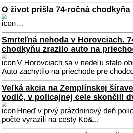
O život prišla 74-ročná chodkyňa
...
Smrteľná nehoda v Horovciach. 7
chodkyňu zrazilo auto na priech
V Horovciach sa v nedeľu stalo ob
Auto zachytilo na priechode pre chodco
Veľká akcia na Zemplínskej šírave
vodič, v policajnej cele skončili d
Hneď v prvý prázdninový deň poli
počte vyrazili na cesty Ko&...