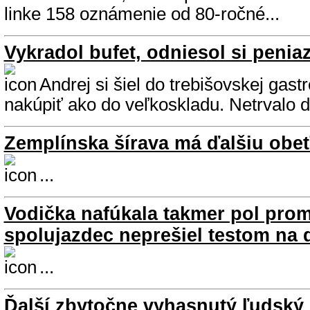
linke 158 oznámenie od 80-ročné...
Vykradol bufet, odniesol si peniaz
Andrej si šiel do trebišovskej gas
nakúpiť ako do veľkoskladu. Netrvalo dl
Zemplínska šírava má ďalšiu obe
...
Vodička nafúkala takmer pol prom
spolujazdec neprešiel testom na 
...
Ďalší zbytočne vyhasnutý ľudský 