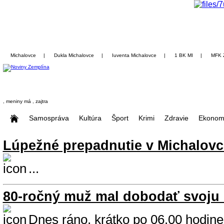
Michalovce
|
Dukla Michalovce
|
Iuventa Michalovce
|
1 BK MI
|
MFK 
, meniny má
, zajtra
Samospráva
Kultúra
Šport
Krimi
Zdravie
Ekonom
Lúpežné prepadnutie v Michalovc
...
80-ročný muž mal dobodať svoju
Dnes ráno, krátko po 06.00 hodine, 