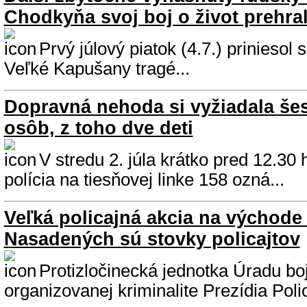
Chodkyňa svoj boj o život prehra
Prvý júlový piatok (4.7.) priniesol
Veľké Kapušany tragé...
Dopravná nehoda si vyžiadala še
osôb, z toho dve deti
V stredu 2. júla krátko pred 12.30 
polícia na tiesňovej linke 158 ozná...
Veľká policajná akcia na východe
Nasadených sú stovky policajtov
Protizločinecká jednotka Úradu boj
organizovanej kriminalite Prezídia Poli