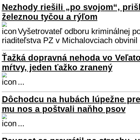
Nezhody riešili „po svojom“, prišl
železnou tyčou a rýľom
Vyšetrovateľ odboru kriminálnej p
riaditeľstva PZ v Michalovciach obvinil .
Ťažká dopravná nehoda vo Veľat
mŕtvy, jeden ťažko zranený
...
Dôchodcu na hubách lúpežne prep
mu nos a poštvali naňho psov
...