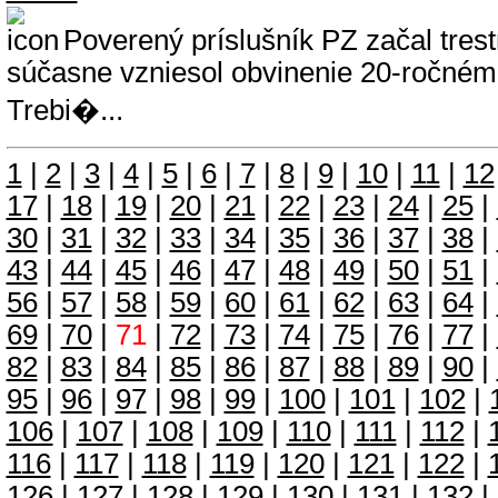
Poverený príslušník PZ začal trest
súčasne vzniesol obvinenie 20-ročném
Trebi�...
1
|
2
|
3
|
4
|
5
|
6
|
7
|
8
|
9
|
10
|
11
|
12
17
|
18
|
19
|
20
|
21
|
22
|
23
|
24
|
25
|
30
|
31
|
32
|
33
|
34
|
35
|
36
|
37
|
38
|
43
|
44
|
45
|
46
|
47
|
48
|
49
|
50
|
51
|
56
|
57
|
58
|
59
|
60
|
61
|
62
|
63
|
64
|
69
|
70
|
71
|
72
|
73
|
74
|
75
|
76
|
77
|
82
|
83
|
84
|
85
|
86
|
87
|
88
|
89
|
90
|
95
|
96
|
97
|
98
|
99
|
100
|
101
|
102
|
106
|
107
|
108
|
109
|
110
|
111
|
112
|
116
|
117
|
118
|
119
|
120
|
121
|
122
|
126
|
127
|
128
|
129
|
130
|
131
|
132
|