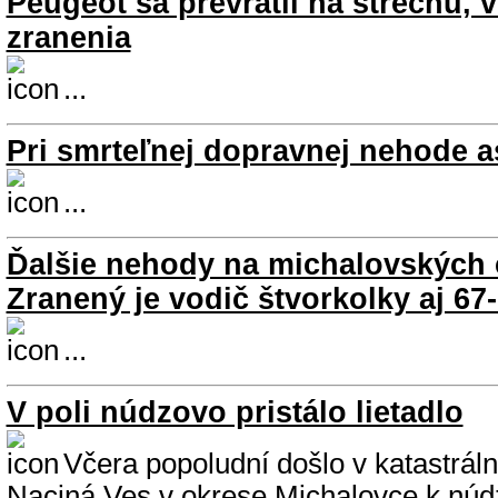
Peugeot sa prevrátil na strechu, 
zranenia
...
Pri smrteľnej dopravnej nehode a
...
Ďalšie nehody na michalovských 
Zranený je vodič štvorkolky aj 67
...
V poli núdzovo pristálo lietadlo
Včera popoludní došlo v katastrá
Naciná Ves v okrese Michalovce k núd