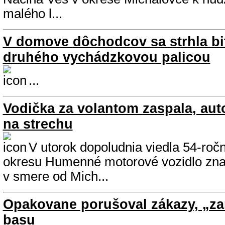
malého l...
V domove dôchodcov sa strhla bit
druhého vychádzkovou palicou
...
Vodička za volantom zaspala, auto
na strechu
V utorok dopoludnia viedla 54-roč
okresu Humenné motorové vozidlo zna
v smere od Mich...
Opakovane porušoval zákazy, „zar
basu