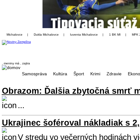
Michalovce
|
Dukla Michalovce
|
Iuventa Michalovce
|
1 BK MI
|
MFK 
, meniny má
, zajtra
Samospráva
Kultúra
Šport
Krimi
Zdravie
Ekono
Obrazom: Ďalšia zbytočná smrť m
...
Ukrajinec šoféroval nákladiak s 2
V stredu vo večerných hodinách vi