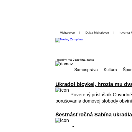
Michalovce
|
Dukla Michalovce
|
Iuventa 
, meniny má
Jozefína
, zajtra
Samospráva
Kultúra
Špor
Ukradol bicykel, hrozia mu dv
Poverený príslušník Obvodné
porušovania domovej slobody obvinil
Šestnásťročná Sabína ukradla 
...