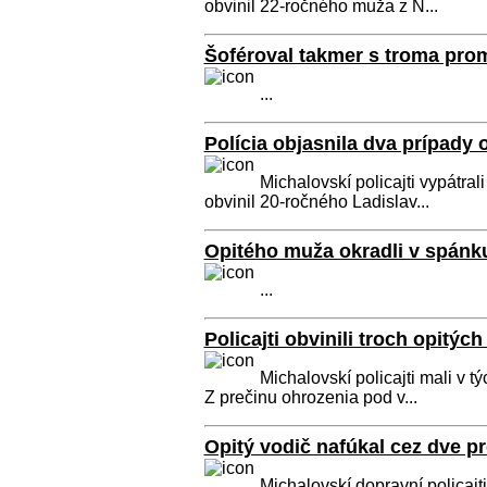
obvinil 22-ročného muža z N...
Šoféroval takmer s troma prom
...
Polícia objasnila dva prípad
Michalovskí policajti vypátra
obvinil 20-ročného Ladislav...
Opitého muža okradli v spánku
...
Policajti obvinili troch opitýc
Michalovskí policajti mali v t
Z prečinu ohrozenia pod v...
Opitý vodič nafúkal cez dve p
Michalovskí dopravní policajt