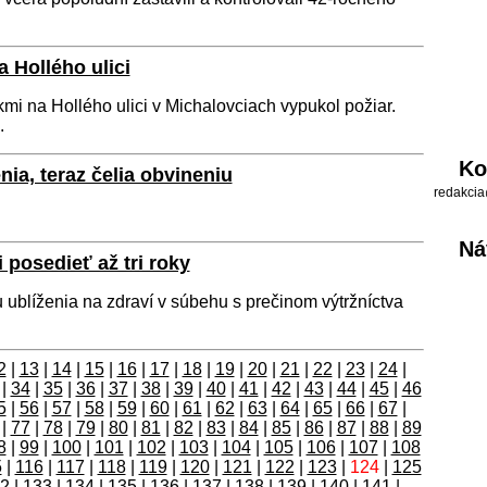
a Hollého ulici
i na Hollého ulici v Michalovciach vypukol požiar.
.
Ko
nia, teraz čelia obvineniu
redakcia
Ná
 posedieť až tri roky
nu ublíženia na zdraví v súbehu s prečinom výtržníctva
2
|
13
|
14
|
15
|
16
|
17
|
18
|
19
|
20
|
21
|
22
|
23
|
24
|
|
34
|
35
|
36
|
37
|
38
|
39
|
40
|
41
|
42
|
43
|
44
|
45
|
46
5
|
56
|
57
|
58
|
59
|
60
|
61
|
62
|
63
|
64
|
65
|
66
|
67
|
|
77
|
78
|
79
|
80
|
81
|
82
|
83
|
84
|
85
|
86
|
87
|
88
|
89
8
|
99
|
100
|
101
|
102
|
103
|
104
|
105
|
106
|
107
|
108
5
|
116
|
117
|
118
|
119
|
120
|
121
|
122
|
123
|
124
|
125
2
|
133
|
134
|
135
|
136
|
137
|
138
|
139
|
140
|
141
|