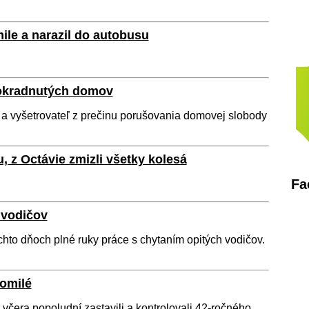
ile a narazil do autobusu
y okradnutých domov
li a vyšetrovateľ z prečinu porušovania domovej slobody
, z Octávie zmizli všetky kolesá
Fa
h vodičov
ýchto dňoch plné ruky práce s chytaním opitých vodičov.
romilé
i včera popoludní zastavili a kontrolovali 42-ročného