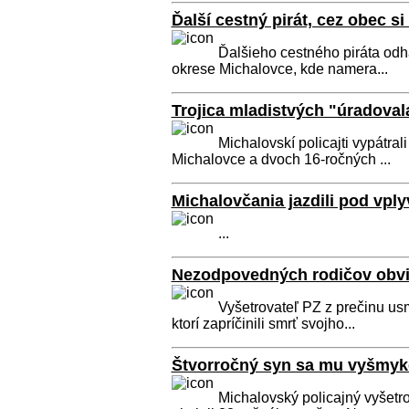
Ďalší cestný pirát, cez obec si
Ďalšieho cestného piráta odhal
okrese Michalovce, kde namera...
Trojica mladistvých "úradoval
Michalovskí policajti vypátral
Michalovce a dvoch 16-ročných ...
Michalovčania jazdili pod vpl
...
Nezodpovedných rodičov obvini
Vyšetrovateľ PZ z prečinu usm
ktorí zapríčinili smrť svojho...
Štvorročný syn sa mu vyšmyko
Michalovský policajný vyšetro