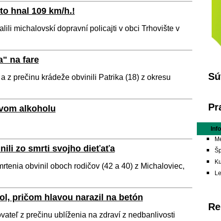
 to hnal 109 km/h.!
ili michalovskí dopravní policajti v obci Trhovište v
a" na fare
Sú
i a z prečinu krádeže obvinili Patrika (18) z okresu
Pr
yvom alkoholu
Inf
Me
li zo smrti svojho dieťaťa
Šp
Ku
rtenia obvinil oboch rodičov (42 a 40) z Michaloviec,
L
l, pričom hlavou narazil na betón
Re
vateľ z prečinu ublíženia na zdraví z nedbanlivosti