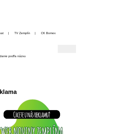
kat
|
TV Zemplín
|
CK Bomex
danie poďľa názvu
klama