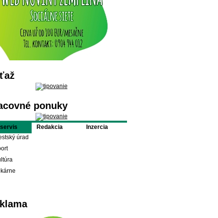
ťaž
acovné ponuky
oservis
Redakcia
Inzercia
stský úrad
ort
ltúra
ekárne
klama