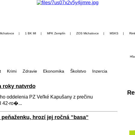
Michalovce
|
1 BK MI
|
MFK Zemplín
|
ZOS Michalovce
|
MSKS
|
Rim
Hľa
t
Krimi
Zdravie
Ekonomika
Školstvo
Inzercia
a roky natvrdo
Re
ho oddelenia PZ Veľké Kapušany z prečinu
 42-ro�...
peňaženku, hrozí jej ročná "basa"