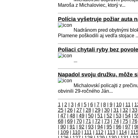
Maroša z Michaloviec, ktorý v...
Polícia vyšetruje požiar auta n
Nadránom pred obytnými blokm
Plamene poškodili aj vedľa stojace ..
Poliaci chytali ryby bez povole
...
Napadol svoju družku, môže si
Michalovskí policajti z preči
obvinili 29-ročného Ján...
1
|
2
|
3
|
4
|
5
|
6
|
7
|
8
|
9
|
10
|
11
|
1
25
|
26
|
27
|
28
|
29
|
30
|
31
|
32
|
33
|
47
|
48
|
49
|
50
|
51
|
52
|
53
|
54
|
5
68
|
69
|
70
|
71
|
72
|
73
|
74
|
75
|
76
|
90
|
91
|
92
|
93
|
94
|
95
|
96
|
97
|
9
|
109
|
110
|
111
|
112
|
113
|
114
|
11
|
126
|
127
|
128
|
129
|
130
|
131
|
13