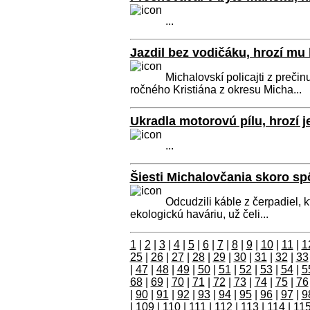
...
Jazdil bez vodičáku, hrozí mu
Michalovskí policajti z preči
ročného Kristiána z okresu Micha...
Ukradla motorovú pílu, hrozí j
...
Šiesti Michalovčania skoro sp
Odcudzili káble z čerpadiel, 
ekologickú haváriu, už čeli...
1
|
2
|
3
|
4
|
5
|
6
|
7
|
8
|
9
|
10
|
11
|
1
25
|
26
|
27
|
28
|
29
|
30
|
31
|
32
|
33
|
47
|
48
|
49
|
50
|
51
|
52
|
53
|
54
|
5
68
|
69
|
70
|
71
|
72
|
73
|
74
|
75
|
76
|
90
|
91
|
92
|
93
|
94
|
95
|
96
|
97
|
9
|
109
|
110
|
111
|
112
|
113
|
114
|
11