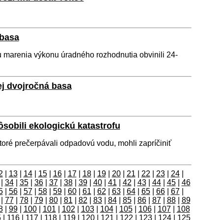
 basa
nu marenia výkonu úradného rozhodnutia obvinili 24-
ej dvojročná basa
ôsobili ekologickú katastrofu
ktoré prečerpávali odpadovú vodu, mohli zapríčiniť
2
|
13
|
14
|
15
|
16
|
17
|
18
|
19
|
20
|
21
|
22
|
23
|
24
|
|
34
|
35
|
36
|
37
|
38
|
39
|
40
|
41
|
42
|
43
|
44
|
45
|
46
5
|
56
|
57
|
58
|
59
|
60
|
61
|
62
|
63
|
64
|
65
|
66
|
67
|
|
77
|
78
|
79
|
80
|
81
|
82
|
83
|
84
|
85
|
86
|
87
|
88
|
89
8
|
99
|
100
|
101
|
102
|
103
|
104
|
105
|
106
|
107
|
108
5
|
116
|
117
|
118
|
119
|
120
|
121
|
122
|
123
|
124
|
125