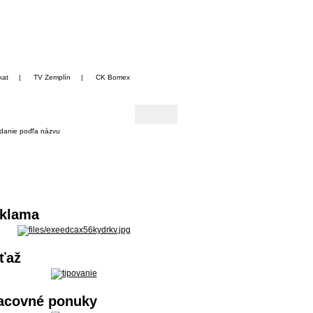
kat
|
TV Zemplín
|
CK Bomex
danie poďľa názvu
klama
ťaž
acovné ponuky