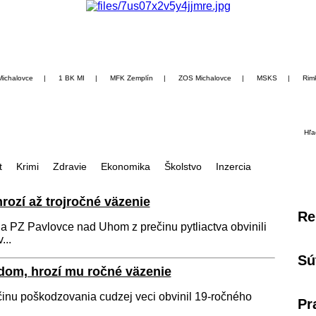
Michalovce
|
1 BK MI
|
MFK Zemplín
|
ZOS Michalovce
|
MSKS
|
Rim
Hľa
t
Krimi
Zdravie
Ekonomika
Školstvo
Inzercia
hrozí až trojročné väzenie
Re
a PZ Pavlovce nad Uhom z prečinu pytliactva obvinili
...
Sú
dom, hrozí mu ročné väzenie
činu poškodzovania cudzej veci obvinil 19-ročného
Pr