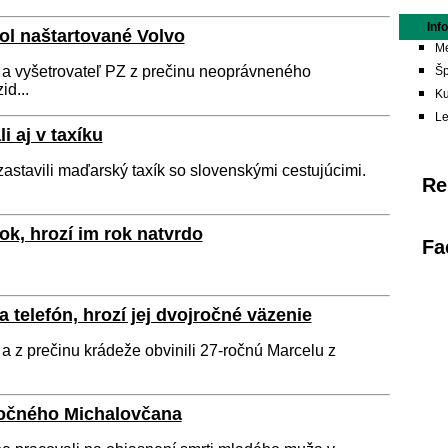
Inf
ol naštartované Volvo
Me
li a vyšetrovateľ PZ z prečinu neoprávneného
Šp
d...
Ku
L
i aj v taxíku
zastavili maďarský taxík so slovenskými cestujúcimi.
Re
ok, hrozí im rok natvrdo
Fa
telefón, hrozí jej dvojročné väzenie
i a z prečinu krádeže obvinili 27-ročnú Marcelu z
-ročného Michalovčana