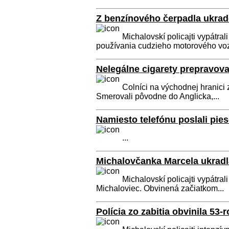
Z benzínového čerpadla ukrad
Michalovskí policajti vypátra
používania cudzieho motorového vozi
Nelegálne cigarety prepravoval
Colníci na východnej hranici 
Smerovali pôvodne do Anglicka,...
Namiesto telefónu poslali pies
...
Michalovčanka Marcela ukradla 
Michalovskí policajti vypátral
Michaloviec. Obvinená začiatkom...
Polícia zo zabitia obvinila 53