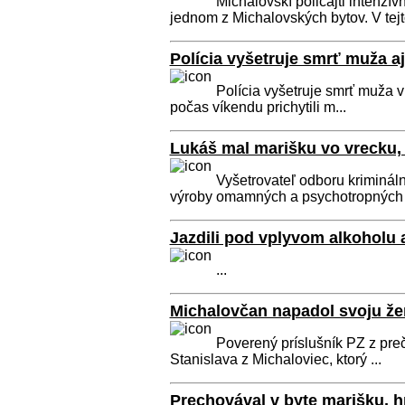
Michalovskí policajti intenzí
jednom z Michalovských bytov. V tejto
Polícia vyšetruje smrť muža 
Polícia vyšetruje smrť muža 
počas víkendu prichytili m...
Lukáš mal marišku vo vrecku,
Vyšetrovateľ odboru krimináln
výroby omamných a psychotropných .
Jazdili pod vplyvom alkoholu a
...
Michalovčan napadol svoju žen
Poverený príslušník PZ z pr
Stanislava z Michaloviec, ktorý ...
Prechovával v byte marišku, h