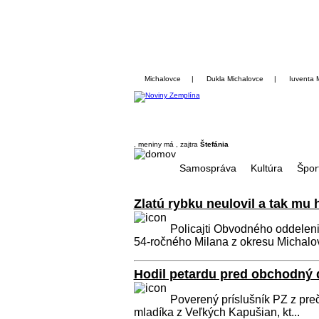
Michalovce
|
Dukla Michalovce
|
Iuventa 
, meniny má
, zajtra
Štefánia
Samospráva
Kultúra
Špor
Zlatú rybku neulovil a tak mu 
Policajti Obvodného oddeleni
54-ročného Milana z okresu Michalov
Hodil petardu pred obchodný 
Poverený príslušník PZ z pre
mladíka z Veľkých Kapušian, kt...