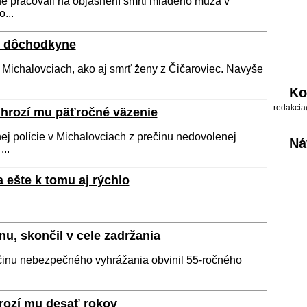
vne pracovali na objasnení smrti mladého muža v
...
aj dôchodkyne
v Michalovciach, ako aj smrť ženy z Čičaroviec. Navyše
Ko
redakcia
 hrozí mu päťročné väzenie
ej polície v Michalovciach z prečinu nedovolenej
Ná
..
 ešte k tomu aj rýchlo
u, skončil v cele zadržania
ečinu nebezpečného vyhrážania obvinil 55-ročného
rozí mu desať rokov