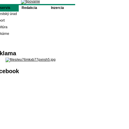
oservis
Redakcia
Inzercia
stský úrad
ort
ltúra
ekárne
klama
cebook