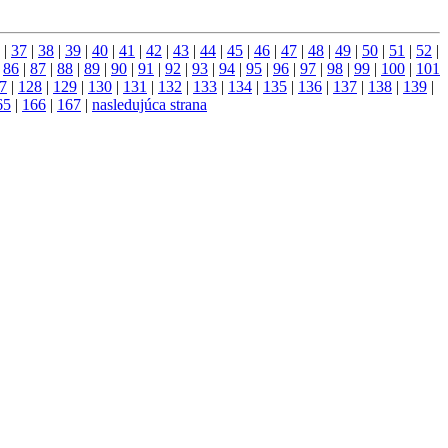
|
37
|
38
|
39
|
40
|
41
|
42
|
43
|
44
|
45
|
46
|
47
|
48
|
49
|
50
|
51
|
52
|
|
86
|
87
|
88
|
89
|
90
|
91
|
92
|
93
|
94
|
95
|
96
|
97
|
98
|
99
|
100
|
101
7
|
128
|
129
|
130
|
131
|
132
|
133
|
134
|
135
|
136
|
137
|
138
|
139
|
65
|
166
|
167
|
nasledujúca strana