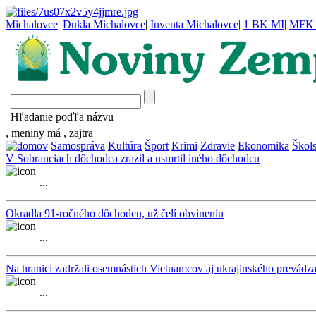
Michalovce
|
Dukla Michalovce
|
Iuventa Michalovce
|
1 BK MI
|
MFK 
Hľadanie poďľa názvu
, meniny má
, zajtra
Samospráva
Kultúra
Šport
Krimi
Zdravie
Ekonomika
Škol
V Sobranciach dôchodca zrazil a usmrtil iného dôchodcu
...
Okradla 91-ročného dôchodcu, už čelí obvineniu
...
Na hranici zadržali osemnástich Vietnamcov aj ukrajinského prevádz
...