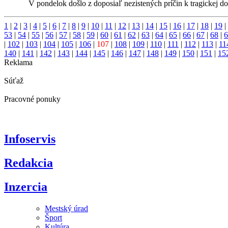
V pondelok došlo z doposiaľ nezistených príčin k tragickej d
1
|
2
|
3
|
4
|
5
|
6
|
7
|
8
|
9
|
10
|
11
|
12
|
13
|
14
|
15
|
16
|
17
|
18
|
19
|
53
|
54
|
55
|
56
|
57
|
58
|
59
|
60
|
61
|
62
|
63
|
64
|
65
|
66
|
67
|
68
|
6
|
102
|
103
|
104
|
105
|
106
|
107
|
108
|
109
|
110
|
111
|
112
|
113
|
11
140
|
141
|
142
|
143
|
144
|
145
|
146
|
147
|
148
|
149
|
150
|
151
|
15
Reklama
Súťaž
Pracovné ponuky
Infoservis
Redakcia
Inzercia
Mestský úrad
Šport
Kultúra