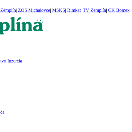
Zemplín
|
ZOS Michalovce
|
MSKS
|
Rimkat
|
TV Zemplín
|
CK Bomex
stvo
Inzercia
ača