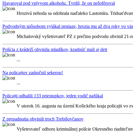
Havaroval pod vplyvom alkoholu. Tvrdil, že on nešoféroval
Hrozivá nehoda sa odohrala naďaleko Lastomíra. Tridsaťdvaro
Podvodným spôsobom vylákal peniaze, hrozia mu až dva roky vo vä
Michalovský vyšetrovateľ PZ z prečinu podvodu obvinil 21-ročn
Polícia z krádeží obvinila mladíkov, kradnúť mali aj deti
...
Na policajtov zaútočnil sekerou!
...
Policajti odhalili 133 priestupkov, jeden vodič nafúkal
V utorok 16. augusta na území Košického kraja policajti vo z
Z prepadnutia obvinili troch Trebišovčanov
Vyšetrovateľ odboru kriminálnej polície Okresného riaditeľstv