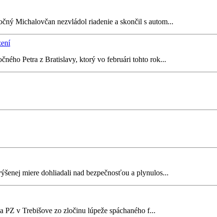
čný Michalovčan nezvládol riadenie a skončil s autom...
zení
ého Petra z Bratislavy, ktorý vo februári tohto rok...
výšenej miere dohliadali nad bezpečnosťou a plynulos...
a PZ v Trebišove zo zločinu lúpeže spáchaného f...