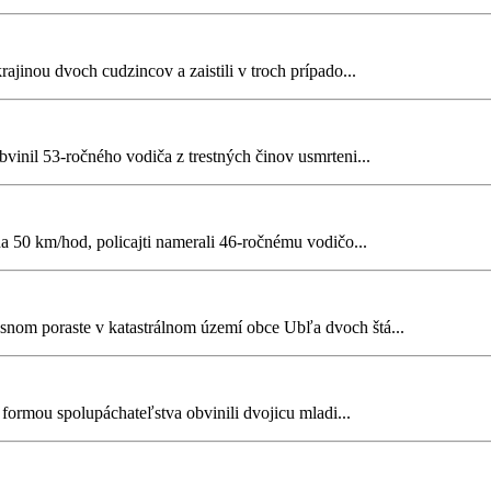
rajinou dvoch cudzincov a zaistili v troch prípado...
vinil 53-ročného vodiča z trestných činov usmrteni...
na 50 km/hod, policajti namerali 46-ročnému vodičo...
esnom poraste v katastrálnom území obce Ubľa dvoch štá...
 formou spolupáchateľstva obvinili dvojicu mladi...