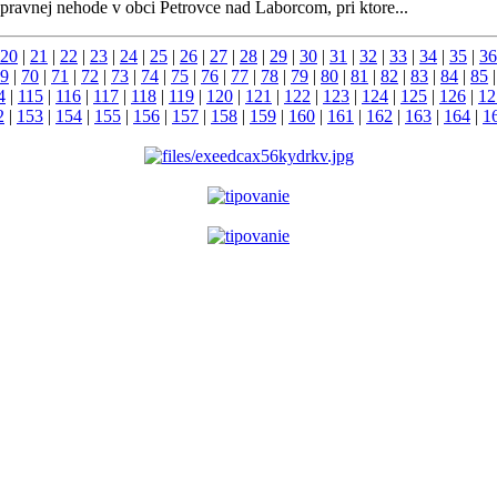
opravnej nehode v obci Petrovce nad Laborcom, pri ktore...
20
|
21
|
22
|
23
|
24
|
25
|
26
|
27
|
28
|
29
|
30
|
31
|
32
|
33
|
34
|
35
|
36
9
|
70
|
71
|
72
|
73
|
74
|
75
|
76
|
77
|
78
|
79
|
80
|
81
|
82
|
83
|
84
|
85
4
|
115
|
116
|
117
|
118
|
119
|
120
|
121
|
122
|
123
|
124
|
125
|
126
|
12
2
|
153
|
154
|
155
|
156
|
157
|
158
|
159
|
160
|
161
|
162
|
163
|
164
|
1