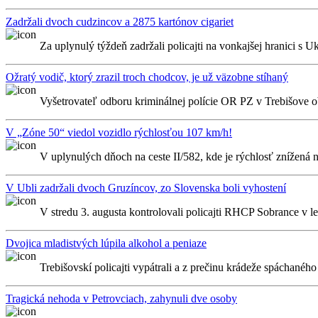
Zadržali dvoch cudzincov a 2875 kartónov cigariet
Za uplynulý týždeň zadržali policajti na vonkajšej hranici s Uk
Ožratý vodič, ktorý zrazil troch chodcov, je už väzobne stíhaný
Vyšetrovateľ odboru kriminálnej polície OR PZ v Trebišove ob
V „Zóne 50“ viedol vozidlo rýchlosťou 107 km/h!
V uplynulých dňoch na ceste II/582, kde je rýchlosť znížená 
V Ubli zadržali dvoch Gruzíncov, zo Slovenska boli vyhostení
V stredu 3. augusta kontrolovali policajti RHCP Sobrance v l
Dvojica mladistvých lúpila alkohol a peniaze
Trebišovskí policajti vypátrali a z prečinu krádeže spáchaného
Tragická nehoda v Petrovciach, zahynuli dve osoby