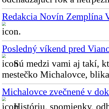
Redakcia Novín Zemplína V
...
Posledný víkend pred Vian
Sú medzi vami aj takí, kt
mestečko Michalovce, blikaj
Michalovce zvečnené v do
Históriu, spomienky, odb