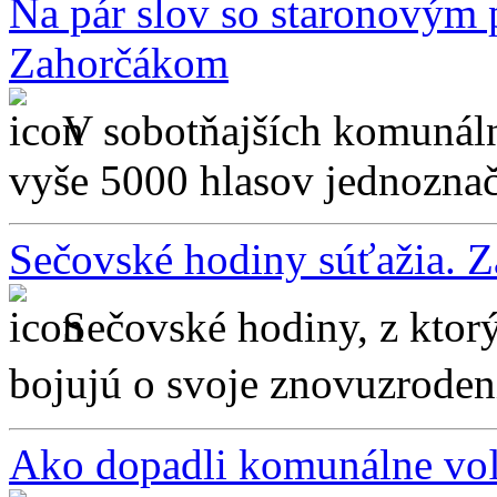
Na pár slov so staronovým
Zahorčákom
V sobotňajších komunáln
vyše 5000 hlasov jednozna
Sečovské hodiny súťažia. Za
Sečovské hodiny, z ktor
bojujú o svoje znovuzroden
Ako dopadli komunálne vo