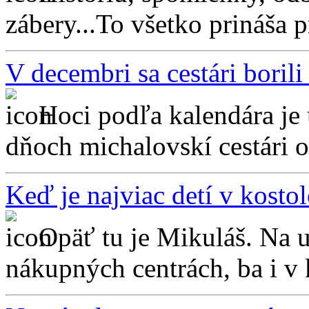
zábery...To všetko prináša p
V decembri sa cestári boril
Hoci podľa kalendára je
dňoch michalovskí cestári o
Keď je najviac detí v kosto
Opäť tu je Mikuláš. Na u
nákupných centrách, ba i v 