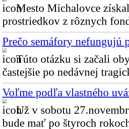
Mesto Michalovce získa
prostriedkov z rôznych fon
Prečo semáfory nefungujú p
Túto otázku si začali ob
častejšie po nedávnej tragic
Voľme podľa vlastného uvá
Už v sobotu 27.novembr
bude mať po štyroch rokoch