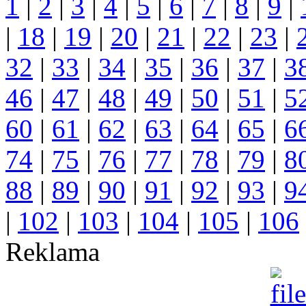
1
|
2
|
3
|
4
|
5
|
6
|
7
|
8
|
9
|
|
18
|
19
|
20
|
21
|
22
|
23
|
32
|
33
|
34
|
35
|
36
|
37
|
3
46
|
47
|
48
|
49
|
50
|
51
|
5
60
|
61
|
62
|
63
|
64
|
65
|
6
74
|
75
|
76
|
77
|
78
|
79
|
8
88
|
89
|
90
|
91
|
92
|
93
|
9
|
102
|
103
|
104
|
105
|
106
Reklama