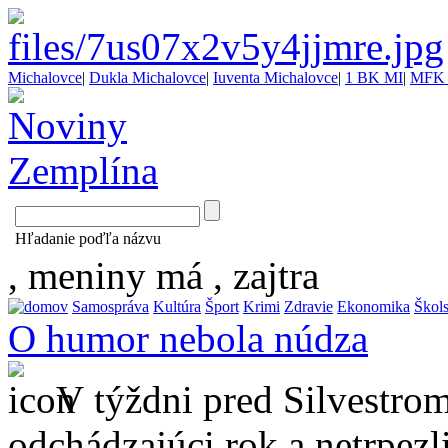
Michalovce
|
Dukla Michalovce
|
Iuventa Michalovce
|
1 BK MI
|
MFK 
Hľadanie poďľa názvu
, meniny má
, zajtra
Samospráva
Kultúra
Šport
Krimi
Zdravie
Ekonomika
Škol
O humor nebola núdza
V týždni pred Silvestro
odchádzajúci rok a netrpezli