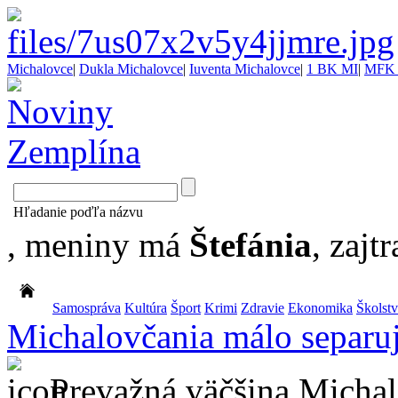
Michalovce
|
Dukla Michalovce
|
Iuventa Michalovce
|
1 BK MI
|
MFK 
Hľadanie poďľa názvu
, meniny má
Štefánia
, zajtr
Samospráva
Kultúra
Šport
Krimi
Zdravie
Ekonomika
Školst
Michalovčania málo separu
Prevažná väčšina Mich