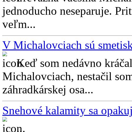
jednoducho neseparuje. Pri
veľm...
V Michalovciach sú smetis
Keď som nedávno kráčal 
Michalovciach, nestačil so
záhradkárskej osa...
Snehové kalamity sa opaku
...