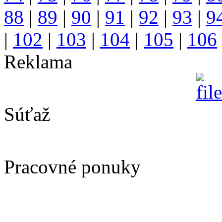
88
|
89
|
90
|
91
|
92
|
93
|
9
|
102
|
103
|
104
|
105
|
106
Reklama
Súťaž
Pracovné ponuky