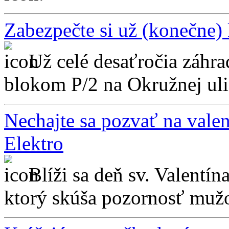
Zabezpečte si už (konečne) 
Už celé desaťročia záhra
blokom P/2 na Okružnej ulic
Nechajte sa pozvať na vale
Elektro
Blíži sa deň sv. Valentín
ktorý skúša pozornosť mužov 