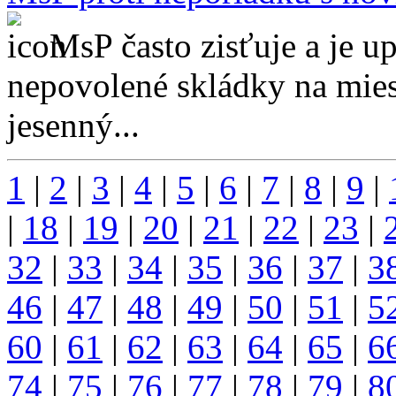
MsP často zisťuje a je 
nepovolené skládky na mies
jesenný...
1
|
2
|
3
|
4
|
5
|
6
|
7
|
8
|
9
|
|
18
|
19
|
20
|
21
|
22
|
23
|
32
|
33
|
34
|
35
|
36
|
37
|
3
46
|
47
|
48
|
49
|
50
|
51
|
5
60
|
61
|
62
|
63
|
64
|
65
|
6
74
|
75
|
76
|
77
|
78
|
79
|
8