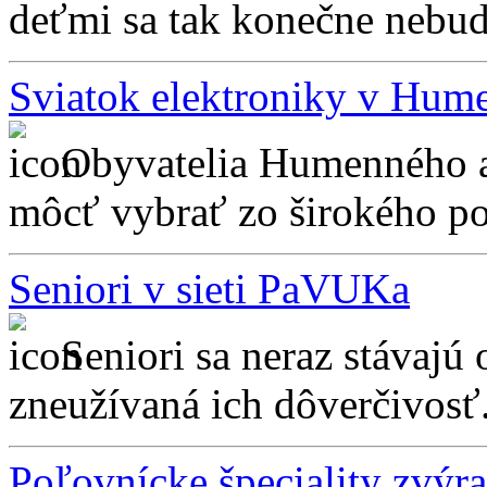
deťmi sa tak konečne nebud
Sviatok elektroniky v Hu
Obyvatelia Humenného a 
môcť vybrať zo širokého port
Seniori v sieti PaVUKa
Seniori sa neraz stávajú
zneužívaná ich dôverčivosť.
Poľovnícke špeciality zvýr