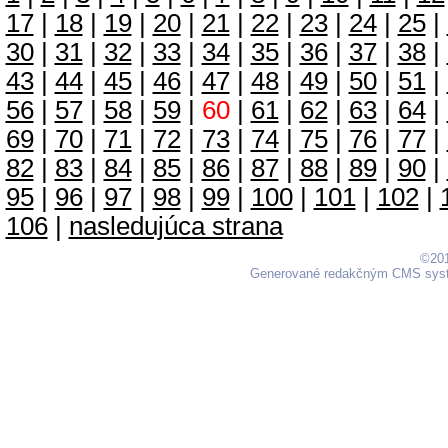
17
|
18
|
19
|
20
|
21
|
22
|
23
|
24
|
25
|
30
|
31
|
32
|
33
|
34
|
35
|
36
|
37
|
38
|
43
|
44
|
45
|
46
|
47
|
48
|
49
|
50
|
51
|
56
|
57
|
58
|
59
|
60
|
61
|
62
|
63
|
64
|
69
|
70
|
71
|
72
|
73
|
74
|
75
|
76
|
77
|
82
|
83
|
84
|
85
|
86
|
87
|
88
|
89
|
90
|
95
|
96
|
97
|
98
|
99
|
100
|
101
|
102
|
106
|
nasledujúca strana
©201
Generované redakčným CMS sy