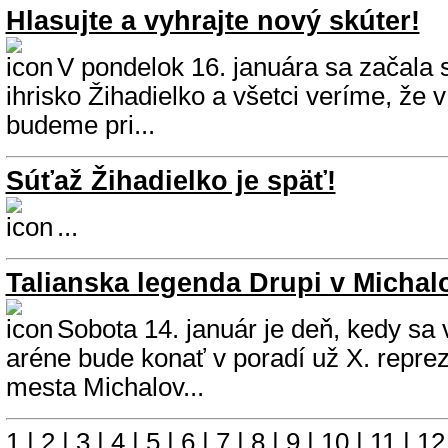
Hlasujte a vyhrajte nový skúter!
V pondelok 16. januára sa začala 
ihrisko Žihadielko a všetci veríme, že 
budeme pri...
Súťaž Žihadielko je späť!
...
Talianska legenda Drupi v Michal
Sobota 14. január je deň, kedy s
aréne bude konať v poradí už X. repre
mesta Michalov...
1
|
2
|
3
|
4
|
5
|
6
|
7
|
8
|
9
|
10
|
11
|
12