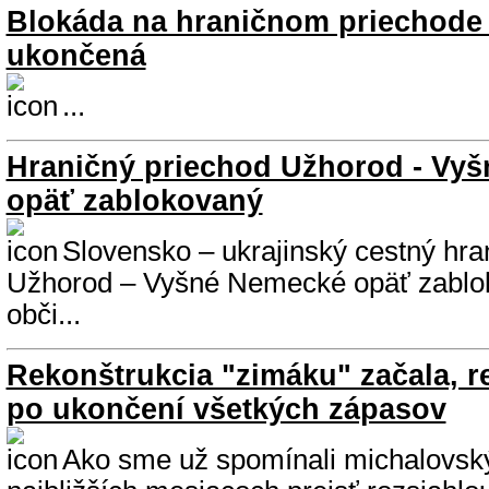
Blokáda na hraničnom priechod
ukončená
...
Hraničný priechod Užhorod - Vyš
opäť zablokovaný
Slovensko – ukrajinský cestný hra
Užhorod – Vyšné Nemecké opäť zabloko
obči...
Rekonštrukcia "zimáku" začala, re
po ukončení všetkých zápasov
Ako sme už spomínali michalovský