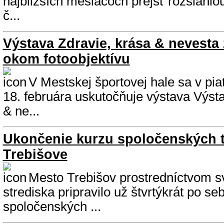
najbližších mesiacoch prejsť rozsiahlo
č...
Výstava Zdravie, krása & nevesta
okom fotoobjektívu
V Mestskej športovej hale sa v pia
18. februára uskutočňuje výstava Výst
& ne...
Ukončenie kurzu spoločenských 
Trebišove
Mesto Trebišov prostredníctvom s
strediska pripravilo už štvrtýkrát po se
spoločenských ...