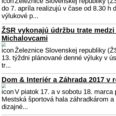
Železnice Slovenskej republiky (Ž
do 7. apríla realizujú v čase od 8.30 h 
výlukové p...
ŽSR vykonajú údržbu trate medzi
Michalovcami
Železnice Slovenskej republiky (Ž
13. týždni plánované denné výluky v ú
tr...
Dom & Interiér a Záhrada 2017 v r
V piatok 17. a v sobotu 18. marca 
Mestská športová hala záhradkárom a
dizajné...