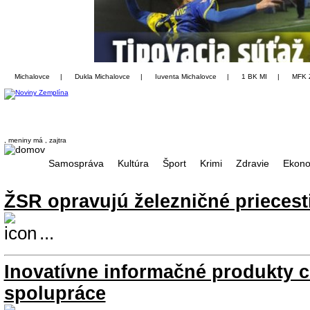
Michalovce
|
Dukla Michalovce
|
Iuventa Michalovce
|
1 BK MI
|
MFK 
, meniny má
, zajtra
Samospráva
Kultúra
Šport
Krimi
Zdravie
Ekono
ŽSR opravujú železničné priecest
...
Inovatívne informačné produkty c
spolupráce