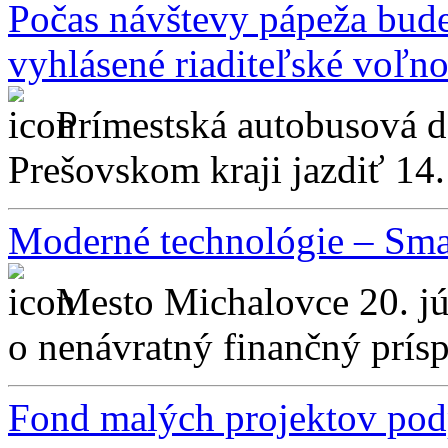
Počas návštevy pápeža bude
vyhlásené riaditeľské voľn
Prímestská autobusová 
Prešovskom kraji jazdiť 14. 
Moderné technológie – Sma
Mesto Michalovce 20. jú
o nenávratný finančný prísp
Fond malých projektov podp