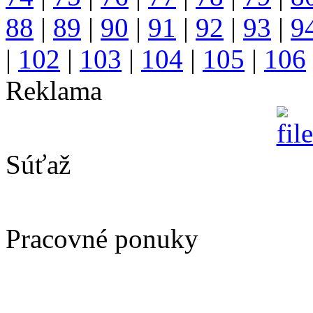
88
|
89
|
90
|
91
|
92
|
93
|
9
|
102
|
103
|
104
|
105
|
106
Reklama
Súťaž
Pracovné ponuky