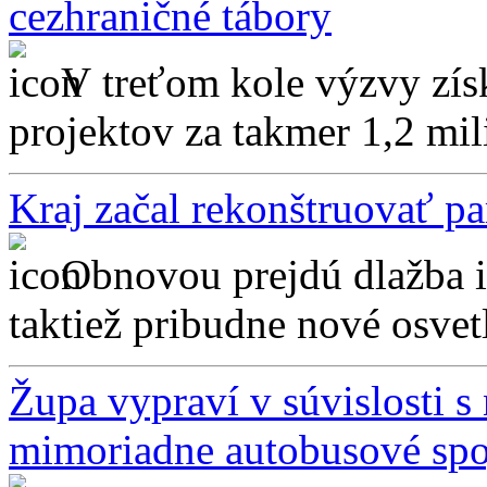
cezhraničné tábory
V treťom kole výzvy zís
projektov za takmer 1,2 mili
Kraj začal rekonštruovať p
Obnovou prejdú dlažba 
taktiež pribudne nové osvetl
Župa vypraví v súvislosti 
mimoriadne autobusové spo