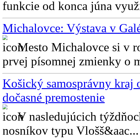
funkcie od konca júna využ
Michalovce: Výstava v Gal
Mesto Michalovce si v r
prvej písomnej zmienky o me
Košický samosprávny kraj o
dočasné premostenie
V nasledujúcich týždňoc
nosníkov typu Vlošš&aac...