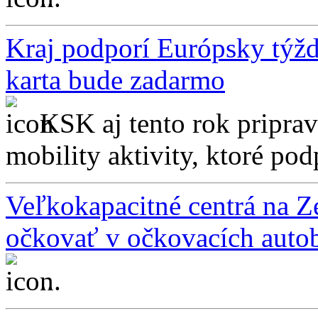
Kraj podporí Európsky týžd
karta bude zadarmo
KSK aj tento rok pripra
mobility aktivity, ktoré pod
Veľkokapacitné centrá na Z
očkovať v očkovacích auto
...