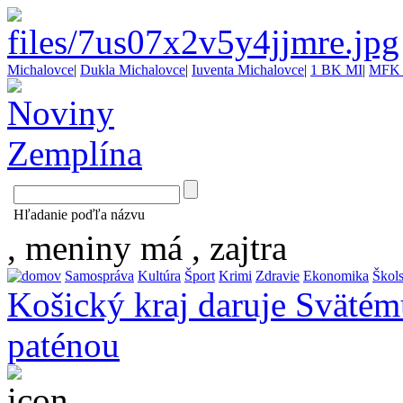
Michalovce
|
Dukla Michalovce
|
Iuventa Michalovce
|
1 BK MI
|
MFK 
Hľadanie poďľa názvu
, meniny má
, zajtra
Samospráva
Kultúra
Šport
Krimi
Zdravie
Ekonomika
Škol
Košický kraj daruje Svätému
paténou
...