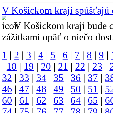
V Košickom kraji spúšťajú
V Košickom kraji bude c
zážitkami opäť o niečo dost.
1
|
2
|
3
|
4
|
5
|
6
|
7
|
8
|
9
|
|
18
|
19
|
20
|
21
|
22
|
23
|
32
|
33
|
34
|
35
|
36
|
37
|
3
46
|
47
|
48
|
49
|
50
|
51
|
5
60
|
61
|
62
|
63
|
64
|
65
|
6
74
|
75
|
76
|
77
|
78
|
79
|
8