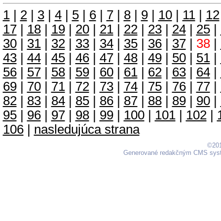
1
|
2
|
3
|
4
|
5
|
6
|
7
|
8
|
9
|
10
|
11
|
12
17
|
18
|
19
|
20
|
21
|
22
|
23
|
24
|
25
|
30
|
31
|
32
|
33
|
34
|
35
|
36
|
37
|
38
|
43
|
44
|
45
|
46
|
47
|
48
|
49
|
50
|
51
|
56
|
57
|
58
|
59
|
60
|
61
|
62
|
63
|
64
|
69
|
70
|
71
|
72
|
73
|
74
|
75
|
76
|
77
|
82
|
83
|
84
|
85
|
86
|
87
|
88
|
89
|
90
|
95
|
96
|
97
|
98
|
99
|
100
|
101
|
102
|
106
|
nasledujúca strana
©201
Generované redakčným CMS sy