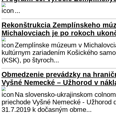
...
Rekonštrukcia Zemplínskeho múz
Michalovciach je po rokoch ukon
Zemplínske múzeum v Michalovciac
kultúrnym zariadením Košického samo
(KSK), po štyroch...
Obmedzenie prevádzky na hranič
Vyšné Nemecké – Užhorod v nákl
Na slovensko-ukrajinskom colno
priechode Vyšné Nemecké - Užhorod d
31.7.2019 k dočasným obme...