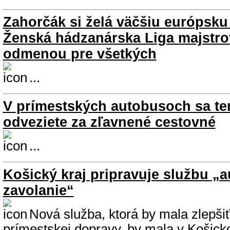
Zahorčák si želá väčšiu európsku
Ženská hádzanárska Liga majstro
odmenou pre všetkých
...
V prímestských autobusoch sa te
odveziete za zľavnené cestovné
...
Košický kraj pripravuje službu „
zavolanie“
Nová služba, ktorá by mala zlepši
prímestskej dopravy, by mala v Košic