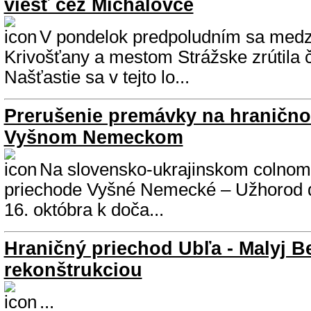
viesť cez Michalovce
V pondelok predpoludním sa medz
Krivošťany a mestom Strážske zrútila 
Našťastie sa v tejto lo...
Prerušenie premávky na hraničn
Vyšnom Nemeckom
Na slovensko-ukrajinskom colno
priechode Vyšné Nemecké – Užhorod d
16. októbra k doča...
Hraničný priechod Ubľa - Malyj B
rekonštrukciou
...