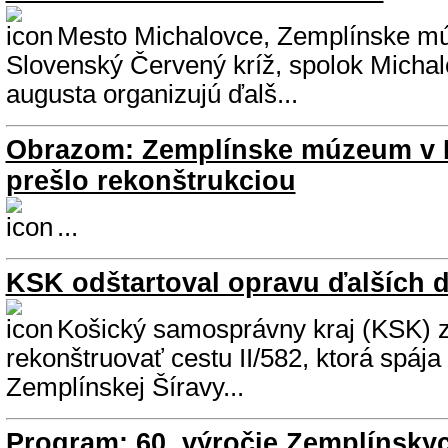
Mesto Michalovce, Zemplínske m
Slovenský Červený kríž, spolok Michal
augusta organizujú ďalš...
Obrazom: Zemplínske múzeum v 
prešlo rekonštrukciou
...
KSK odštartoval opravu ďalších d
Košický samosprávny kraj (KSK) 
rekonštruovať cestu II/582, ktorá spája
Zemplínskej Šíravy...
Program: 60. výročie Zemplínskyc