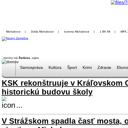
Michalovce
|
Dukla Michalovce
|
Iuventa Michalovce
|
1 BK MI
|
MFK 
, meniny má
Štefánia
, zajtra
Samospráva
Kultúra
Šport
Krimi
Zdravie
Ekono
KSK rekonštruuje v Kráľovskom 
historickú budovu školy
...
V Strážskom spadla časť mosta,