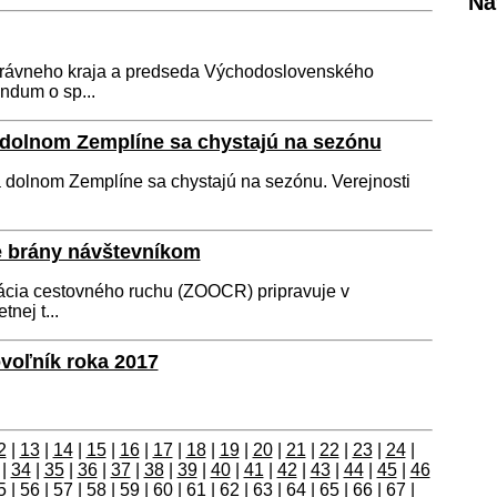
Ná
ávneho kraja a predseda Východoslovenského
ndum o sp...
 dolnom Zemplíne sa chystajú na sezónu
 dolnom Zemplíne sa chystajú na sezónu. Verejnosti
je brány návštevníkom
ácia cestovného ruchu (ZOOCR) pripravuje v
nej t...
voľník roka 2017
2
|
13
|
14
|
15
|
16
|
17
|
18
|
19
|
20
|
21
|
22
|
23
|
24
|
|
34
|
35
|
36
|
37
|
38
|
39
|
40
|
41
|
42
|
43
|
44
|
45
|
46
5
|
56
|
57
|
58
|
59
|
60
|
61
|
62
|
63
|
64
|
65
|
66
|
67
|