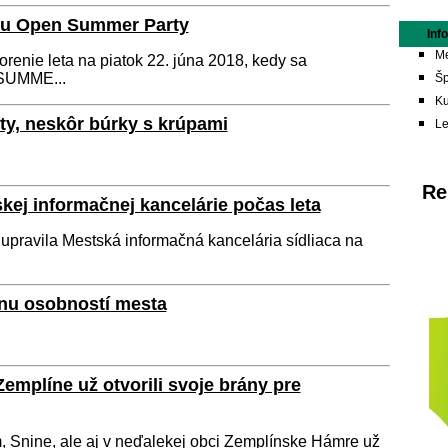
ónu Open Summer Party
Inf
Me
orenie leta na piatok 22. júna 2018, kedy sa
 SUMME...
Šp
Ku
ty, neskôr búrky s krúpami
L
Re
ej informačnej kancelárie počas leta
 upravila Mestská informačná kancelária sídliaca na
ónu osobností mesta
emplíne už otvorili svoje brány pre
 Snine, ale aj v neďalekej obci Zemplínske Hámre už