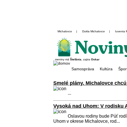
Michalovce
|
Dukla Michalovce
|
Iuventa 
, meniny má
Štefánia
, zajtra
Oskar
Samospráva
Kultúra
Špor
Smelé plány. Michalovce chc
...
Vysoká nad Uhom: V rodisku A
Oslavou rodiny bude Púť rodín
Uhom v okrese Michalovce, rod...