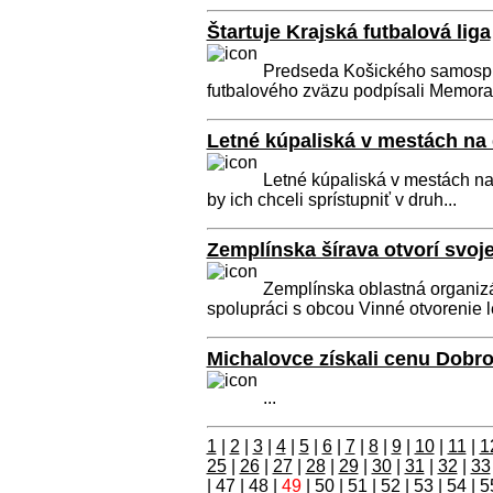
Štartuje Krajská futbalová liga
Predseda Košického samospr
futbalového zväzu podpísali Memora
Letné kúpaliská v mestách na
Letné kúpaliská v mestách na
by ich chceli sprístupniť v druh...
Zemplínska šírava otvorí svo
Zemplínska oblastná organiz
spolupráci s obcou Vinné otvorenie let
Michalovce získali cenu Dobro
...
1
|
2
|
3
|
4
|
5
|
6
|
7
|
8
|
9
|
10
|
11
|
1
25
|
26
|
27
|
28
|
29
|
30
|
31
|
32
|
33
|
47
|
48
|
49
|
50
|
51
|
52
|
53
|
54
|
5