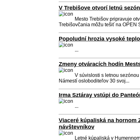
V Trebišove otvorí letnú sez
Mesto Trebišov pripravuje otv
Trebišovčania môžu tešiť na OPEN
Popoludní hrozia vysoké teplo
...
Zmeny otváracích hodín Mestsk
V súvislosti s letnou sezónou
Námestí osloboditeľov 30 svoj...
Irma Sztáray vstúpi do Pante
...
Viaceré kúpaliská na hornom Z
návštevníkov
Letné kúpaliská v Humennom,