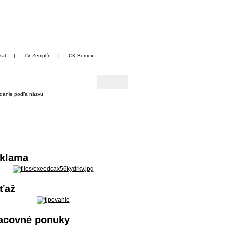
kat
|
TV Zemplín
|
CK Bomex
danie poďľa názvu
klama
ťaž
acovné ponuky