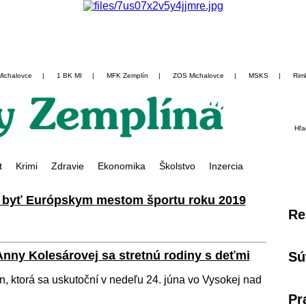
Michalovce
|
1 BK MI
|
MFK Zemplín
|
ZOS Michalovce
|
MSKS
|
Rim
Hľa
t
Krimi
Zdravie
Ekonomika
Školstvo
Inzercia
ú byť Európskym mestom športu roku 2019
Re
nny Kolesárovej sa stretnú rodiny s deťmi
Sú
, ktorá sa uskutoční v nedeľu 24. júna vo Vysokej nad
Pr