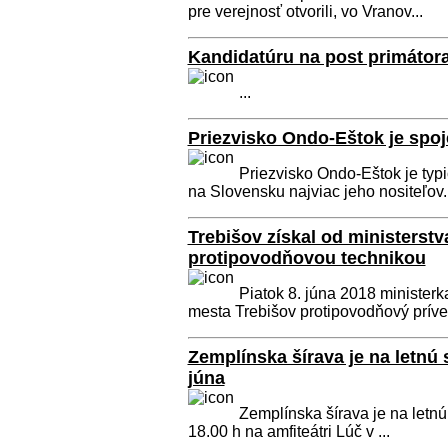
pre verejnosť otvorili, vo Vranov...
Kandidatúru na post primátora
...
Priezvisko Ondo-Eštok je spo
Priezvisko Ondo-Eštok je typ
na Slovensku najviac jeho nositeľov..
Trebišov získal od ministerstv
protipovodňovou technikou
Piatok 8. júna 2018 minister
mesta Trebišov protipovodňový príves
Zemplínska šírava je na letnú s
júna
Zemplínska šírava je na letnú 
18.00 h na amfiteátri Lúč v ...