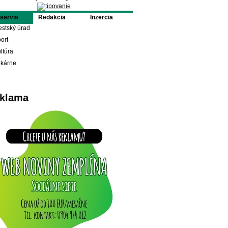
oservis
Redakcia
Inzercia
stský úrad
ort
ltúra
ekárne
klama