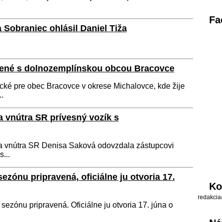
Fa
 Sobraniec ohlásil Daniel Tiža
jené s dolnozemplínskou obcou Bracovce
ické pre obec Bracovce v okrese Michalovce, kde žije
.
a vnútra SR prívesný vozík s
ka vnútra SR Denisa Saková odovzdala zástupcovi
...
ezónu pripravená, oficiálne ju otvoria 17.
Ko
redakcia
sezónu pripravená. Oficiálne ju otvoria 17. júna o