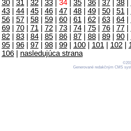
30
|
31
|
32
|
33
|
34
|
35
|
36
|
37
|
38
|
43
|
44
|
45
|
46
|
47
|
48
|
49
|
50
|
51
|
56
|
57
|
58
|
59
|
60
|
61
|
62
|
63
|
64
|
69
|
70
|
71
|
72
|
73
|
74
|
75
|
76
|
77
|
82
|
83
|
84
|
85
|
86
|
87
|
88
|
89
|
90
|
95
|
96
|
97
|
98
|
99
|
100
|
101
|
102
|
106
|
nasledujúca strana
©201
Generované redakčným CMS sy