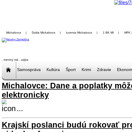
Michalovce
|
Dukla Michalovce
|
Iuventa Michalovce
|
1 BK MI
|
MFK 
, meniny má
, zajtra
Samospráva
Kultúra
Šport
Krimi
Zdravie
Ekonom
Michalovce: Dane a poplatky môže
elektronicky
...
Krajskí poslanci budú rokovať p