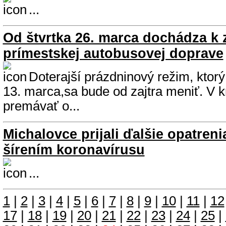
...
Od štvrtka 26. marca dochádza k
prímestskej autobusovej doprave
Doterajší prázdninový režim, ktorý v
13. marca,sa bude od zajtra meniť. V k
premávať o...
Michalovce prijali ďalšie opatreni
šírením koronavírusu
...
1
|
2
|
3
|
4
|
5
|
6
|
7
|
8
|
9
|
10
|
11
|
12
17
|
18
|
19
|
20
|
21
|
22
|
23
|
24
|
25
|