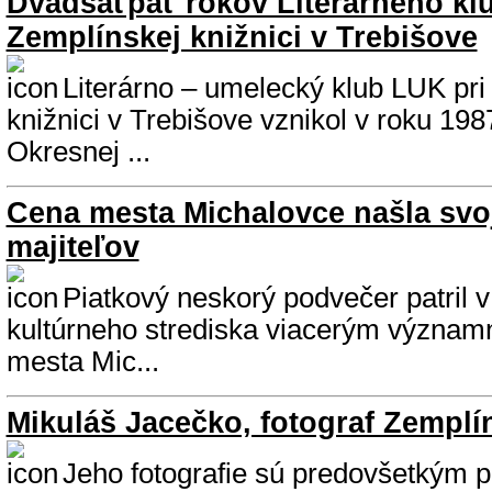
Dvadsaťpäť rokov Literárneho klu
Zemplínskej knižnici v Trebišove
Literárno – umelecký klub LUK pri
knižnici v Trebišove vznikol v roku 1987
Okresnej ...
Cena mesta Michalovce našla svoj
majiteľov
Piatkový neskorý podvečer patril 
kultúrneho strediska viacerým význa
mesta Mic...
Mikuláš Jacečko, fotograf Zemplín
Jeho fotografie sú predovšetkým 