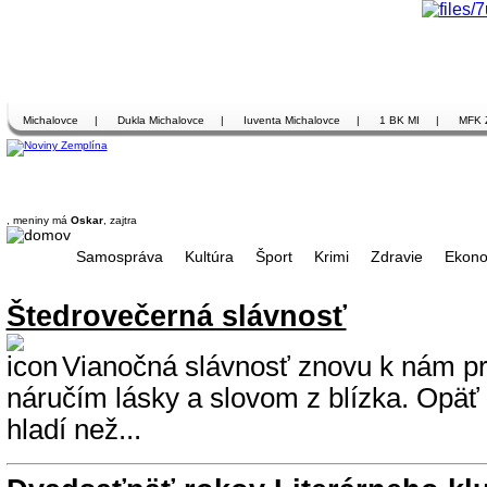
Michalovce
|
Dukla Michalovce
|
Iuventa Michalovce
|
1 BK MI
|
MFK 
, meniny má
Oskar
, zajtra
Samospráva
Kultúra
Šport
Krimi
Zdravie
Ekono
Štedrovečerná slávnosť
Vianočná slávnosť znovu k nám pr
náručím lásky a slovom z blízka. Opäť
hladí než...