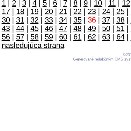
1
|
2
|
3
|
4
|
5
|
6
|
7
|
8
|
9
|
10
|
11
|
12
17
|
18
|
19
|
20
|
21
|
22
|
23
|
24
|
25
|
30
|
31
|
32
|
33
|
34
|
35
|
36
|
37
|
38
|
43
|
44
|
45
|
46
|
47
|
48
|
49
|
50
|
51
|
56
|
57
|
58
|
59
|
60
|
61
|
62
|
63
|
64
|
nasledujúca strana
©201
Generované redakčným CMS sy