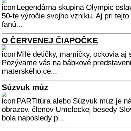
Legendárna skupina Olympic oslav
50-te výročie svojho vzniku. Aj pri tejto 
fanú...
O ČERVENEJ ČIAPOČKE
Milé detičky, mamičky, ockovia aj st
Pozývame vás na bábkové predstaveni
materského ce...
Súzvuk múz
PARTitúra alebo Súzvuk múz je n
obrazov, členov Umeleckej besedy Slov
bola naposledy p...