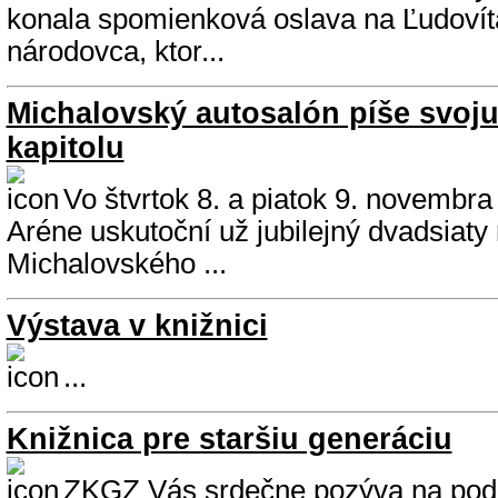
konala spomienková oslava na Ľudovít
národovca, ktor...
Michalovský autosalón píše svoju
kapitolu
Vo štvrtok 8. a piatok 9. novembr
Aréne uskutoční už jubilejný dvadsiaty 
Michalovského ...
Výstava v knižnici
...
Knižnica pre staršiu generáciu
ZKGZ Vás srdečne pozýva na po