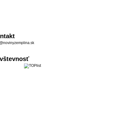
ntakt
@novinyzemplina.sk
vštevnosť