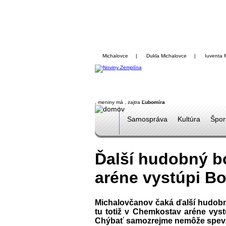
Michalovce
|
Dukla Michalovce
|
Iuventa 
, meniny má
, zajtra
Ľubomíra
Samospráva
Kultúra
Špor
Ďalší hudobný b
aréne vystúpi B
Michalovčanov čaká ďalší hudobný
tu totiž v Chemkostav aréne vys
Chýbať samozrejme nemôže speváčk