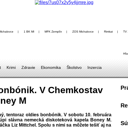
Michalovce
|
1 BK MI
|
MFK Zemplín
|
ZOS Michalovce
|
Rimkat
|
TV 
Hľa
t
Krimi
Zdravie
Ekonomika
Školstvo
Inzercia
Pr
onbónik. V Chemkostav
oney M
Re
, tentoraz oldies bonbónik. V sobotu 10. februára
túpi slávna nemecká diskoteková kapela Boney M.
Sú
a Liz Mittchel. Spolu s nimi sa môžete tešiť aj na