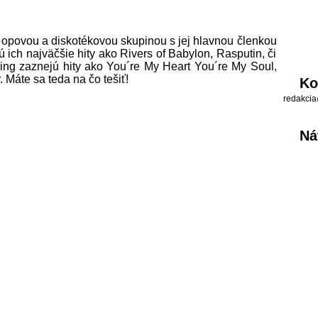
opovou a diskotékovou skupinou s jej hlavnou členkou
ú ich najväčšie hity ako Rivers of Babylon, Rasputin, či
ng zaznejú hity ako You´re My Heart You´re My Soul,
 Máte sa teda na čo tešiť!
Ko
redakcia
Ná