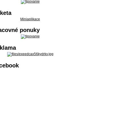
keta
Miniaplikace
acovné ponuky
klama
cebook