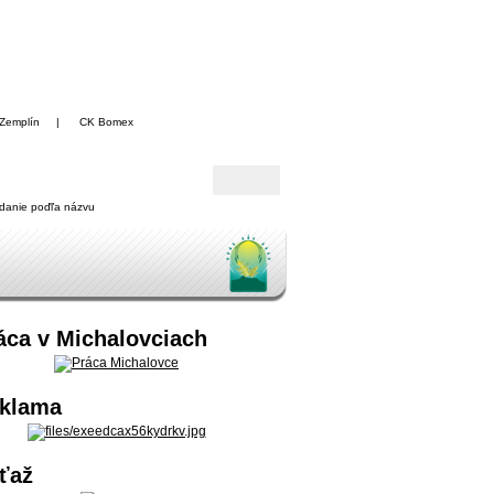
Zemplín
|
CK Bomex
danie poďľa názvu
áca v Michalovciach
klama
ťaž