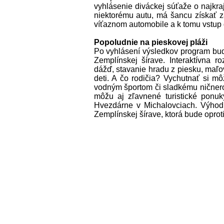
vyhlásenie diváckej súťaže o najkraj
niektorému autu, má šancu získať 
víťaznom automobile a k tomu vstup 
Popoludnie na pieskovej pláži
Po vyhlásení výsledkov program bud
Zemplínskej šírave. Interaktívna r
dážď, stavanie hradu z piesku, maľo
deti. A čo rodičia? Vychutnať si m
vodným športom či sladkému ničnerob
môžu aj zľavnené turistické ponuk
Hvezdárne v Michalovciach. Výhod
Zemplínskej šírave, ktorá bude oprot