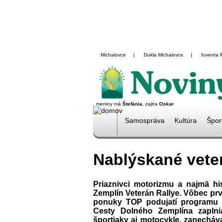
Michalovce
|
Dukla Michalovce
|
Iuventa 
, meniny má
Štefánia
, zajtra
Oskar
Samospráva
Kultúra
Špor
Nablýskané vete
Priaznivci motorizmu a najmä his
Zemplín Veterán Rallye. Vôbec prv
ponuky TOP podujatí programu K
Cesty Dolného Zemplína zaplni
športiaky aj motocykle, zanecháv