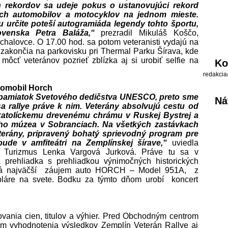
rekordov sa udeje pokus o ustanovujúci rekord
kých automobilov a motocyklov na jednom mieste.
 určite poteší autogramiáda legendy tohto športu,
ovenska Petra Baláža,“
prezradil Mikuláš Koščo,
halovce. O 17.00 hod. sa potom veteranisti vydajú na
 zakončia na parkovisku pri Thermal Parku Šírava, kde
môcť veteránov pozrieť zblízka aj si urobiť selfie na
Ko
redakcia
tomobil Horch
 pamiatok Svetového dedičstva UNESCO, preto sme
Ná
sa rallye práve k nim. Veterány absolvujú cestu od
atolíckemu drevenému chrámu v Ruskej Bystrej a
ho múzea v Sobranciach. Na všetkých zastávkach
eterány, pripravený bohatý sprievodný program pre
ude v amfiteátri na Zemplínskej šírave,“
uviedla
n Turizmus Lenka Vargová Jurková. Práve tu sa v
prehliadka s prehliadkou výnimočných historických
volá najväčší záujem auto HORCH – Model 951A, z
pláre na svete. Bodku za týmto dňom urobí koncert
ania cien, titulov a výhier. Pred Obchodným centrom
m vyhodnotenia výsledkov Zemplín Veterán Rallye aj