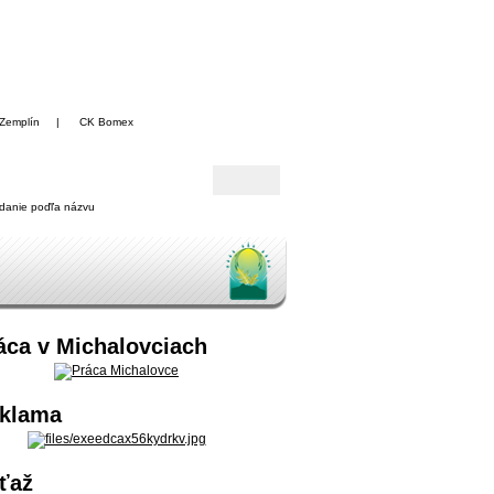
Zemplín
|
CK Bomex
danie poďľa názvu
áca v Michalovciach
klama
ťaž