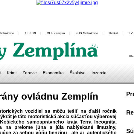
Michalovce
|
1 BK MI
|
MFK Zemplín
|
ZOS Michalovce
|
Rimkat
|
TV 
Hľa
t
Krimi
Zdravie
Ekonomika
Školstvo
Inzercia
Pr
rány ovládnu Zemplín
torických vozidiel sa môžu tešiť na ďalší ročník
Re
ýkrát je táto motoristická akcia súčasťou výberovej
ošického samosprávneho kraja Terra Incognita.
a na prelome júna a júla nablýskané limuzíny,
Sú
ajúce za sebou vôňu benzínu, ale aj autentického