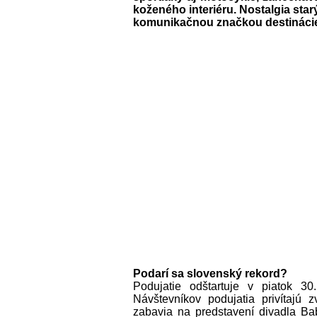
koženého interiéru. Nostalgia star
komunikačnou značkou destináci
Podarí sa slovenský rekord?
Podujatie odštartuje v piatok 30
Návštevníkov podujatia privítajú
zabavia na predstavení divadla Bab