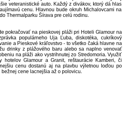
šie veteranistické auto. Každý z divákov, ktorý dá hlas
zaujímavú cenu. Hlavnou bude okruh Michalovcami na
do Thermalparku Šírava pre celú rodinu.
e pokračovať na pieskovej pláži pri Hoteli Glamour na
ozprávka populárneho Uja Ľuba, diskotéka, cukríkový
vanie a Pieskové kráľovstvo - to všetko čaká hlavne na
ôžu drinky z plážového baru alebo sa naplno venovať
eniu na pláži ako vystrihnutej zo Stredomoria. Využiť
y hotelov Glamour a Granit, reštaurácie Kamberi, či
nejšiu cenu dostanú aj na plavbu výletnou loďou po
i bežnej cene lacnejšia až o polovicu.