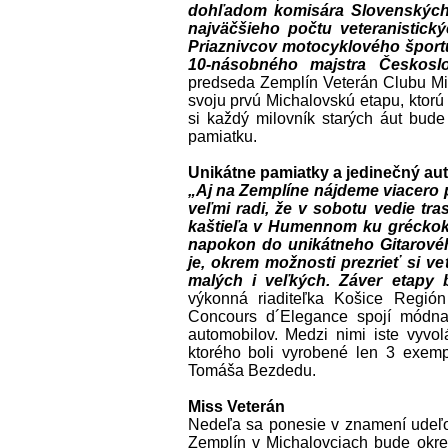
dohľadom komisára Slovenských 
najväčšieho počtu veteranistic
Priaznivcov motocyklového športu
10-násobného majstra Českosl
predseda Zemplín Veterán Clubu Mic
svoju prvú Michalovskú etapu, ktorú
si každý milovník starých áut bude 
pamiatku.
Unikátne pamiatky a jedinečný au
„Aj na Zemplíne nájdeme viacero
veľmi radi, že v sobotu vedie tra
kaštieľa v Humennom ku gréckok
napokon do unikátneho Gitarové
je, okrem možnosti prezrieť si v
malých i veľkých. Záver etapy b
výkonná riaditeľka Košice Regió
Concours d´Elegance spojí módna 
automobilov. Medzi nimi iste vy
ktorého boli vyrobené len 3 exem
Tomáša Bezdedu.
Miss Veterán
Nedeľa sa ponesie v znamení udeľov
Zemplín v Michalovciach bude okre