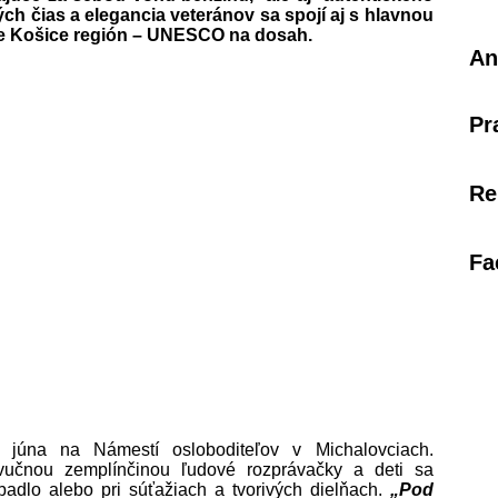
ých čias a elegancia veteránov sa spojí aj s hlavnou
e Košice región – UNESCO na dosah.
An
Pr
Re
Fa
. júna na Námestí osloboditeľov v Michalovciach.
 zvučnou zemplínčinou ľudové rozprávačky a deti sa
adlo alebo pri súťažiach a tvorivých dielňach.
„Pod