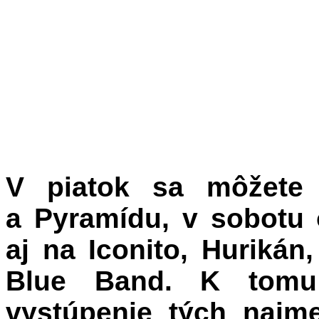
V
piatok sa môžete
a Pyramídu, v sobotu
aj na Iconito, Huriká
Blue Band. K tomu
vystúpenie tých najm