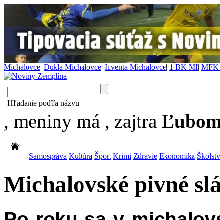
Michalovce
|
Dukla Michalovce
|
Iuventa Michalovce
|
1 BK MI
|
MFK 
Hľadanie poďľa názvu
, meniny má
, zajtra
Ľubom
Samospráva
Kultúra
Šport
Krimi
Zdravie
Ekonomika
Školst
Michalovské pivné slá
Po roku sa v michalo