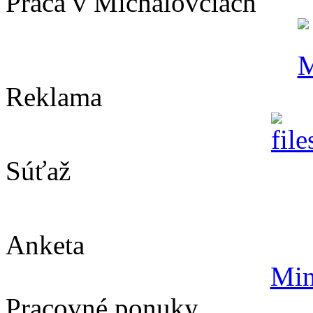
Práca v Michalovciach
Reklama
Súťaž
Anketa
Min
Pracovné ponuky