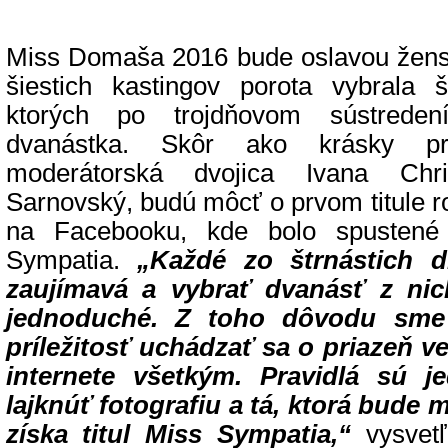
Miss Domaša 2016 bude oslavou ženske
šiestich kastingov porota vybrala š
ktorých po trojdňovom sústreden
dvanástka. Skôr ako krásky pr
moderátorská dvojica Ivana Ch
Sarnovský, budú môcť o prvom titule r
na Facebooku, kde bolo spustené
Sympatia.
„Každé zo štrnástich d
zaujímavá a vybrať dvanásť z ni
jednoduché. Z toho dôvodu sme 
príležitosť uchádzať sa o priazeň v
internete všetkým. Pravidlá sú j
lajknúť fotografiu a tá, ktorá bude m
získa titul Miss Sympatia,“
vysvetľ