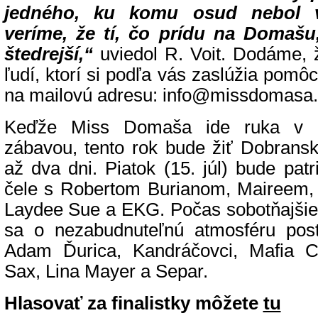
jedného, ku komu osud nebol v
veríme, že tí, čo prídu na Domašu
štedrejší,“
uviedol R. Voit. Dodáme, ž
ľudí, ktorí si podľa vás zaslúžia pomô
na mailovú adresu: info@missdomasa.
Keďže Miss Domaša ide ruka v 
zábavou, tento rok bude žiť Dobrans
až dva dni. Piatok (15. júl) bude patr
čele s Robertom Burianom, Maireem,
Laydee Sue a EKG. Počas sobotňajšieh
sa o nezabudnuteľnú atmosféru post
Adam Ďurica, Kandráčovci, Mafia C
Sax, Lina Mayer a Separ.
Hlasovať za finalistky môžete
tu