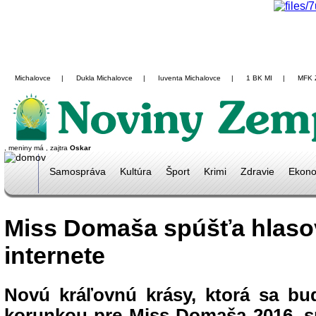
Michalovce
|
Dukla Michalovce
|
Iuventa Michalovce
|
1 BK MI
|
MFK 
, meniny má
, zajtra
Oskar
Samospráva
Kultúra
Šport
Krimi
Zdravie
Ekono
Miss Domaša spúšťa hlaso
internete
Novú kráľovnú krásy, ktorá sa b
korunkou pre Miss Domaša 2016, s