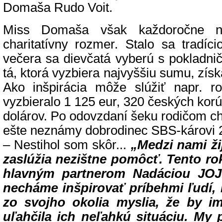
Domaša Rudo Voit.
Miss Domaša však každoročne n
charitatívny rozmer. Stalo sa tradíc
večera sa dievčatá vyberú s pokladni
tá, ktorá vyzbiera najvyššiu sumu, získa
Ako inšpirácia môže slúžiť napr. r
vyzbieralo 1 125 eur, 320 českých kor
dolárov. Po odovzdaní šeku rodičom ch
ešte neznámy dobrodinec SBS-károvi 2
– Nestihol som skôr...
„Medzi nami žij
zaslúžia nezištne pomôcť. Tento ro
hlavným partnerom Nadáciou JOJ 
necháme inšpirovať príbehmi ľudí, 
zo svojho okolia myslia, že by 
uľahčila ich neľahkú situáciu. My