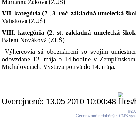
Marianna Žáková (ZUŠ)
VII. kategória (7., 8. roč. základná umelecká ško
Valisková (ZUŠ),
VIII. kategória (2. st. základná umelecká škol
Balent Nováková (ZUŠ).
Výhercovia sú oboznámení so svojím umiestne
odovzdané 12. mája o 14.hodine v Zemplínskom
Michalovciach. Výstava potrvá do 1
Uverejnené: 13.05.2010 10:00:48
©201
Generované redakčným CMS sy