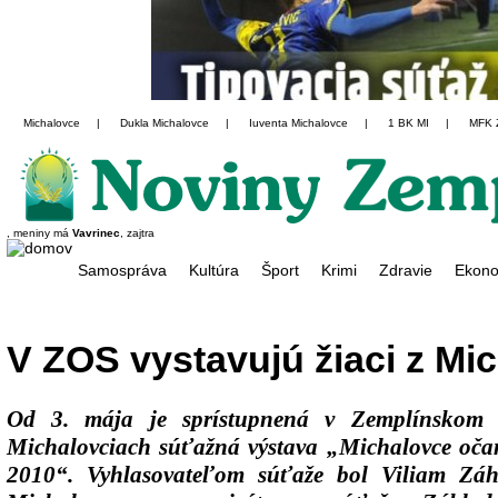
Michalovce
|
Dukla Michalovce
|
Iuventa Michalovce
|
1 BK MI
|
MFK 
, meniny má
Vavrinec
, zajtra
Samospráva
Kultúra
Šport
Krimi
Zdravie
Ekono
V ZOS vystavujú žiaci z Mi
Od 3. mája je sprístupnená v Zemplínskom o
Michalovciach súťažná výstava „Michalovce oča
2010“. Vyhlasovateľom súťaže bol Viliam Záh