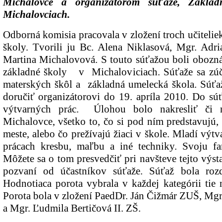
Michalovce a organizátorom súťaže, Zákla
Michalovciach.
Odborná komisia pracovala v zložení troch učitelie
školy. Tvorili ju Bc. Alena Niklasová, Mgr. Adr
Martina Michalovová. S touto súťažou boli obozn
základné školy v Michaloviciach. Súťaže sa zúč
materských škôl a základná umelecká škola. Súťa
doručiť organizátorovi do 19. apríla 2010. Do sú
výtvarných prác. Úlohou bolo nakresliť či 
Michalovce, všetko to, čo si pod ním predstavujú, 
meste, alebo čo prežívajú žiaci v škole. Mladí výtv
prácach kresbu, maľbu a iné techniky. Svoju fan
Môžete sa o tom presvedčiť pri navšteve tejto výsta
pozvaní od účastníkov súťaže. Súťaž bola rozd
Hodnotiaca porota vybrala v každej kategórii tie n
Porota bola v zložení PaedDr. Ján Čižmár ZUŠ, Mg
a Mgr. Ľudmila Bertičová II. ZŠ.