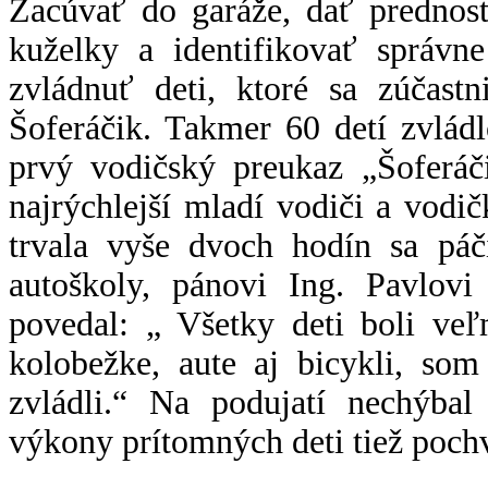
Zacúvať do garáže, dať prednos
kuželky a identifikovať správn
zvládnuť deti, ktoré sa zúča
Šoferáčik. Takmer 60 detí zvlád
prvý vodičský preukaz „Šoferáči
najrýchlejší mladí vodiči a vodi
trvala vyše dvoch hodín sa páči
autoškoly, pánovi Ing. Pavlovi
povedal: „ Všetky deti boli veľ
kolobežke, aute aj bicykli, so
zvládli.“ Na podujatí nechýbal 
výkony prítomných deti tiež poc