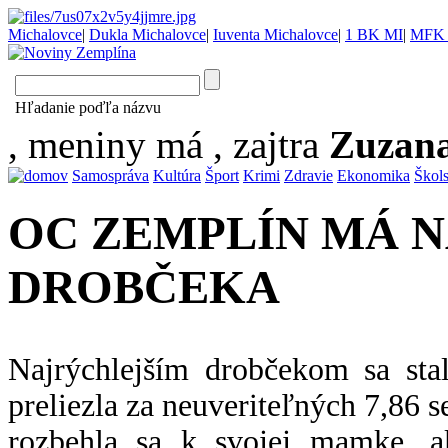
Michalovce
|
Dukla Michalovce
|
Iuventa Michalovce
|
1 BK MI
|
MFK 
Hľadanie poďľa názvu
, meniny má
, zajtra
Zuzan
Samospráva
Kultúra
Šport
Krimi
Zdravie
Ekonomika
Škol
OC ZEMPLÍN MÁ 
DROBČEKA
Najrýchlejším drobčekom sa sta
preliezla za neuveriteľných 7,86 se
rozbehla sa k svojej mamke, a