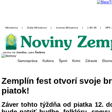
Michalovce
|
Dukla Michalovce
|
Iuventa Michalovce
|
1 BK MI
|
MFK 
, meniny má
Jozefína
, zajtra
Štefánia
Samospráva
Kultúra
Šport
Krimi
Zdravie
Ekono
Zemplín fest otvorí svoje b
piatok!
Záver tohto týždňa od piatka 12. d
bude patriť hudbe, folklóru, spevu 