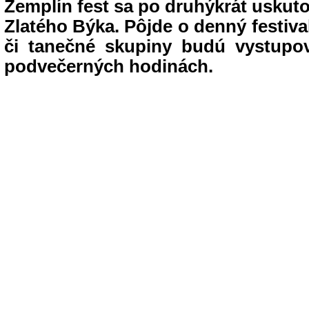
Zemplín fest sa po druhýkrát uskut
Zlatého Býka.
Pôjde o denný festiva
či tanečné skupiny budú vystupo
podvečerných hodinách.