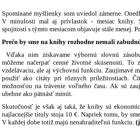
Spomínané myšlienky som uviedol zámerne. Onedlh
V minulosti mal aj prívlastok - mesiac knihy.
spojitosti s týmto mesiacom objavuje stále menej. P
Prečo by sme na knihy rozhodne nemali zabudn
Vďaka nim získavame výbornú slovnú zásobu
môžeme načerpať cenné životné skúsenosti. To 
vzdelávaciu, ale aj výchovnú funkciu. Zaujímavé 
použiť ako citáty pri rôznych príležitostiach. Č
možnosťou na trávenie voľného času. Ak sú zau
ubehne ako pätnásť minút.
Skutočnosť je však aj taká, že knihy sú ekonom
najlacnejšie tituly stoja 10 €. Napriek tomu, by sm
V každej dobe totiž majú nenahraditeľnú funkciu.
(