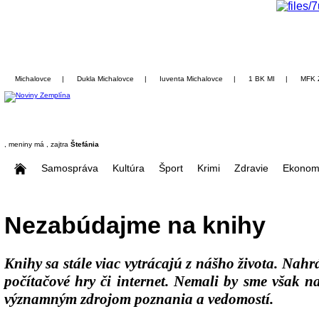
Michalovce
|
Dukla Michalovce
|
Iuventa Michalovce
|
1 BK MI
|
MFK 
, meniny má
, zajtra
Štefánia
Samospráva
Kultúra
Šport
Krimi
Zdravie
Ekonom
Nezabúdajme na knihy
Knihy sa stále viac vytrácajú z nášho života. Nah
počítačové hry či internet. Nemali by sme však n
významným zdrojom poznania a vedomostí.