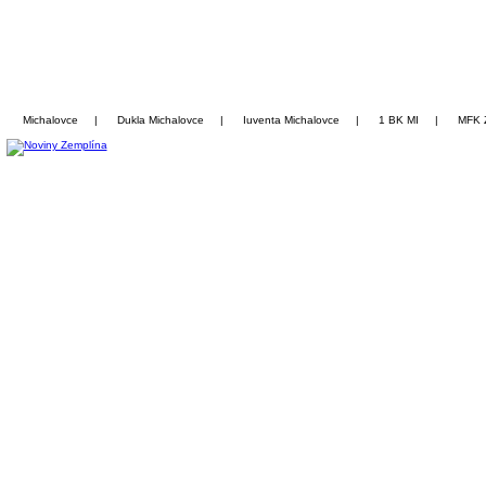
Michalovce
|
Dukla Michalovce
|
Iuventa Michalovce
|
1 BK MI
|
MFK 