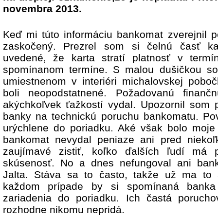
novembra 2013.
Keď mi túto informáciu bankomat zverejnil p
zaskočený. Prezrel som si čelnú časť kar
uvedené, že karta stratí platnosť v term
spomínanom termíne. S malou dušičkou so
umiestnenom v interiéri michalovskej pobo
boli neopodstatnené. Požadovanú finanč
akýchkoľvek ťažkostí vydal. Upozornil som 
banky na technickú poruchu bankomatu. Po
urýchlene do poriadku. Aké však bolo moje
bankomat nevydal peniaze
ani pred niekoľ
zaujímavé zistiť, koľko ďalších ľudí má
skúsenosť. No a dnes nefungoval ani bank
Jalta. Stáva sa to často, takže už ma to 
každom prípade by si spomínaná banka
zariadenia do poriadku. Ich častá porucho
rozhodne nikomu nepridá.