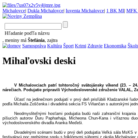
Michalovce
|
Dukla Michalovce
|
Iuventa Michalovce
|
1 BK MI
|
MFK 
Hľadanie poďľa názvu
, meniny má
Štefánia
, zajtra
Samospráva
Kultúra
Šport
Krimi
Zdravie
Ekonomika
Škol
Mihaľovski deski
V Michalovciach patrí t
ohtoročný svätojánsky víkend (23. – 24
nárečiach. P
odujatie pripravili Východoslovenské združenie VALAL, 
Ú
časť na jedinečnom podujatí v prvý deň prisľúbili Kladzanské ľud
podľa Michaila Zoščenka i divadelná sekcia FS Viňančan s autorskými jed
Neodmysli
teľnými hosťami podujatia budú naši zahraniční krajani
píšucich autorov Ďuru Papharhaja, Micheona Chun-Kana i víťaznou du
východoslovenského divadla Aranka Meďeši.
Divadelnými scénami budú
v prvý deň podujatia Veľká sála MsKS v M
festivalovú noc prehýrime spolu s folklórnymi súbormi z okolia Michalovie