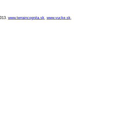
013.
www.terraincognita.sk
,
www.vucke.sk
,