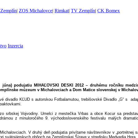
Zemplín
|
ZOS Michalovce
|
Rimkat
|
TV Zemplín
|
CK Bomex
stvo
Inzercia
. júna) podujatiu
MIHAĽOVSKI DESKI 2012
– druhému ročníku medziná
Zemplínske múzeum v Michalovciach a Dom Matice slovenskej v Michalov
ové divadlo KĽUD s autorskou Fotbalamutou, trebišovské Divadlo „G“ s adap
noaktovkami.
a zo srbskej Vojvodiny. Umelci z mestečka Vrbas a obce Kocur sa predsta
odrámou z minuloročého 9. východoslovenského festivalu malých dramat
ichalovciach. V druhý deň podujatia privítame návštevníkov v „portrétnej 
c pri svätojánskych ohňoch na Zemplínskej Šírave v stredisku Medvedia Hora.