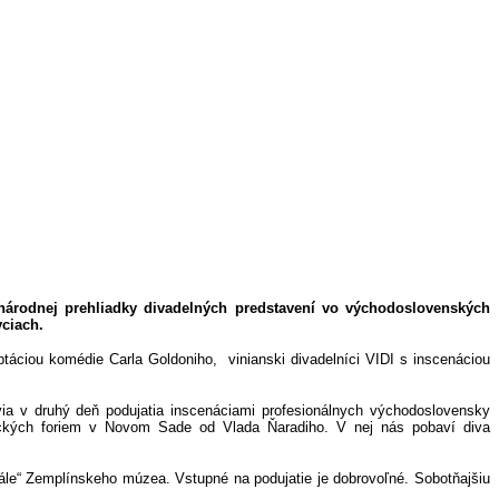
rodnej prehliadky divadelných predstavení vo východoslovenských
ciach.
táciou komédie Carla Goldoniho, vinianski divadelníci VIDI s inscenáciou
via v druhý deň podujatia inscenáciami profesionálnych východoslovensky
ických foriem v Novom Sade od Vlada Ňaradiho. V nej nás pobaví diva
sále“ Zemplínskeho múzea. Vstupné na podujatie je dobrovoľné. Sobotňajšiu