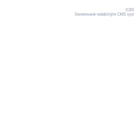
©201
Generované redakčným CMS sy