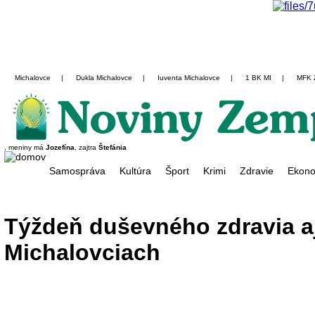
Michalovce
|
Dukla Michalovce
|
Iuventa Michalovce
|
1 BK MI
|
MFK 
, meniny má
Jozefína
, zajtra
Štefánia
Samospráva
Kultúra
Šport
Krimi
Zdravie
Ekono
Týždeň duševného zdravia a
Michalovciach