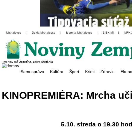
Michalovce
|
Dukla Michalovce
|
Iuventa Michalovce
|
1 BK MI
|
MFK 
, meniny má
Jozefína
, zajtra
Štefánia
Samospráva
Kultúra
Šport
Krimi
Zdravie
Ekono
KINOPREMIÉRA: Mrcha uči
5.10. streda o 19.30 hod