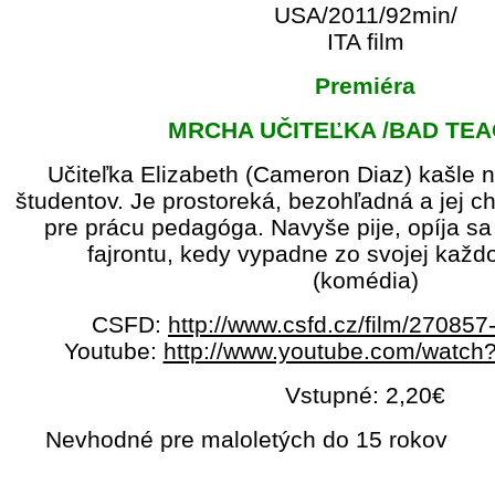
USA/2011/92min/
ITA film
Premiéra
MRCHA UČITEĽKA /BAD TEA
Učiteľka Elizabeth (Cameron Diaz) kašle n
študentov. Je prostoreká, bezohľadná a jej c
pre prácu pedagóga. Navyše pije, opíja sa
fajrontu, kedy vypadne zo svojej každ
(komédia)
CSFD:
http://www.csfd.cz/film/27085
Youtube:
http://www.youtube.com/watc
Vstupné: 2,20€
Nevhodné pre maloletých do 15 rokov S