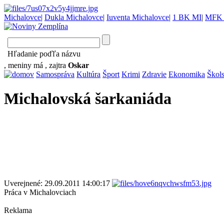
Michalovce
|
Dukla Michalovce
|
Iuventa Michalovce
|
1 BK MI
|
MFK 
Hľadanie poďľa názvu
, meniny má
, zajtra
Oskar
Samospráva
Kultúra
Šport
Krimi
Zdravie
Ekonomika
Škol
Michalovská šarkaniáda
Uverejnené: 29.09.2011 14:00:17
Práca v Michalovciach
Reklama