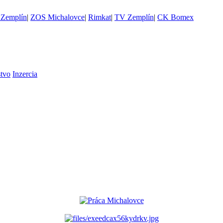
Zemplín
|
ZOS Michalovce
|
Rimkat
|
TV Zemplín
|
CK Bomex
stvo
Inzercia